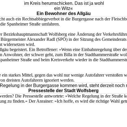
im Kreis herumschicken. Das ist ja wohl
ein Witz«
Ein Bewohner des Allgäu
cht auch ein Rechtsabbiegeverbot in die Burgergasse nach der Fleisch
ls die Spanheimer Straße umfahren.
der Bezirkshauptmannschaft Wolfsberg eine Änderung der Verkehrsführ
 Bürgermeister Alexander Radl (SPÖ) in der Sitzung des Gemeinderats
t widersetzen wird.
gäu begeistert. Ein Betroffener: »Wenn eine Einbahnregelung über de
n Anwohner, der schwer geht, zum Billa in der Stadthammerstraße woll
panheimer Straße und beim Kreisverkehr wieder in die Stadthammerstr
 ein starkes Mittel, gegen das wohl nur wenige Autofahrer verstoßen w
on dreisten Autofahrern ignoriert werden.
egelung in der Burgergasse kommen wird, steht derzeit noch n
Pressestelle der Stadt Wolfsberg
werden? Die Pressestelle antwortete: »Welche Regelung in der Straße k
ung zu finden.« Der Anrainer: »Ich hoffe, es wird die richtige Wahl 