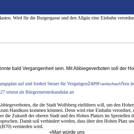
 Allgäu regt sich Widerstand gegen Neuregel
lasten. Wird für die Burgergasse und den Allgäu eine Einbahn verord
nte bald Vergangenheit sein. Mit Abbiegeverboten soll der Hoh
uungsplan auf und fordert Steuer für Vergnügen
2
409
Neu in
Frantschach
27 erneut als Bürgermeisterkandidat an
 Abbiegeverboten, die die Stadt Wolfsberg einführen will, um den Hohen
h zum Handkuss kommen könnten. Denn wird eine Einbahn verordnet, m
über die Zukunft der oberen Stadt und des Hohen Platzes im Speziellen 
prochen. Damit soll verhindert werden, dass über den Hohen Platz un
e (B70) vermieden wird.
»Man würde uns