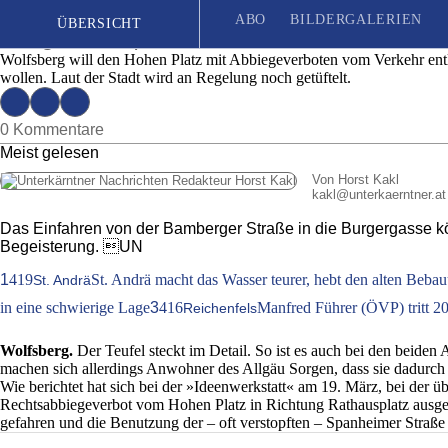
Ende der Abkürzung über den Hohen Platz: Im
ABO
BILDERGALERIEN
ÜBERSICHT
Ausgabe 19 | Mittwoch, 13. Mai 2026
Wolfsberg will den Hohen Platz mit Abbiegeverboten vom Verkehr ent
wollen. Laut der Stadt wird an Regelung noch getüftelt.
Seit 1887
| Das unabhängige Wochenblatt für Unterkärnten
0 Kommentare
Meist gelesen
Von Horst Kakl
kakl
@
unterkaerntner.at
Das Einfahren von der Bamberger Straße in die Burgergasse kön
Begeisterung. UN
1
419
St. Andrä macht das Wasser teurer, hebt den alten Beba
St. Andrä
in eine schwierige Lage
3
416
Manfred Führer (ÖVP) tritt 20
Reichenfels
Wolfsberg.
Der Teufel steckt im Detail. So ist es auch bei den beiden
machen sich allerdings Anwohner des Allgäu Sorgen, dass sie dadurc
Wie berichtet hat sich bei der »Ideenwerkstatt« am 19. März, bei der 
Rechtsabbiegeverbot vom Hohen Platz in Richtung Rathausplatz ausges
gefahren und die Benutzung der – oft verstopften – Spanheimer Straß