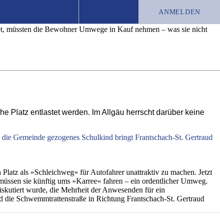
ung
ANMELDEN
net, müssten die Bewohner Umwege in Kauf nehmen – was sie nicht
TEST-ABO
JOBS
CHRONIK
e Platz entlastet werden. Im Allgäu herrscht darüber keine
 die Gemeinde gezogenes Schulkind bringt Frantschach-St. Gertraud
 Platz als »Schleichweg« für Autofahrer unattraktiv zu machen. Jetzt
üssen sie künftig ums »Karree« fahren – ein ordentlicher Umweg.
diskutiert wurde, die Mehrheit der Anwesenden für ein
d die Schwemmtrattenstraße in Richtung Frantschach-St. Gertraud