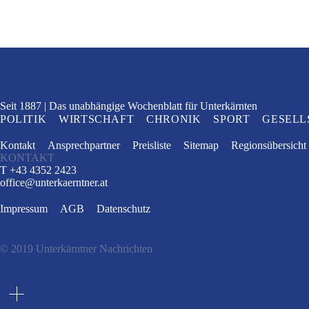
Seit 1887
Das unabhängige Wochenblatt
für Unterkärnten
POLITIK
WIRTSCHAFT
CHRONIK
SPORT
GESELL
Kontakt
Ansprechpartner
Preisliste
Sitemap
Regionsübersicht
KONTAKT
T +43 4352 2423
office
@
unterkaerntner.at
Impressum
AGB
Datenschutz
© 2019 Unterkärntner Nachrichten
e
t