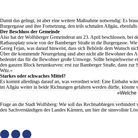
Damit das gelingt, ist aber eine weitere Maßnahme notwendig: Es brau
Burgergasse und ihre Fortsetzung, den teils schmalen Allgäu, ebenfal
Der Beschluss der Gemeinde
Also hat der Wolfsberger Gemeinderat am 23. April beschlossen, bei 
Rathausplatz sowie von der Bamberger Straße in die Burgergasse. Wie
Georg Fejan, was darauf hinweist, dass sich Behörde dem Wunsch nich
Über die kommende Neuregelung sind aber nicht alle Bewohner des All
bedeutet das für die Bewohner große Umwege. Sollte beispielsweise ei
den ganzen Block herumkurven: erst zur Bamberger Straße, dann zur S
Witz.«
Starkes oder schwaches Mittel?
Es kommt allerdings darauf an, was verordnet wird: Eine Einbahn wäre
im Allgäu weiter in beide Richtungen gefahren werden dürfte, könnte v
»Welche R
Frage an die Stadt Wolfsberg: Wie soll das Rechtsabbiegen verhindert 
den Sachverständigen des Landes Kärnten, um hier die sinnvollste Lös