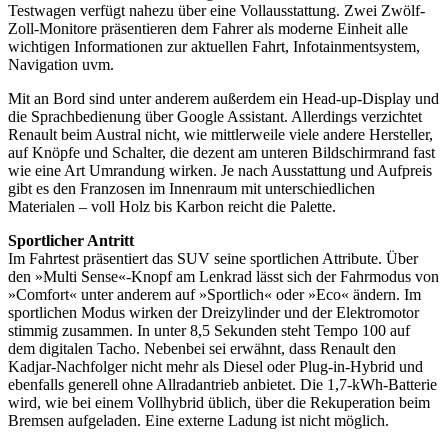
Testwagen verfügt nahezu über eine Vollausstattung. Zwei Zwölf-
Zoll-Monitore präsentieren dem Fahrer als moderne Einheit alle
wichtigen Informationen zur aktuellen Fahrt, Infotainmentsystem,
Navigation uvm.
Mit an Bord sind unter anderem außerdem ein Head-up-Display und
die Sprachbedienung über Google Assistant. Allerdings verzichtet
Renault beim Austral nicht, wie mittlerweile viele andere Hersteller,
auf Knöpfe und Schalter, die dezent am unteren Bildschirmrand fast
wie eine Art Umrandung wirken. Je nach Ausstattung und Aufpreis
gibt es den Franzosen im Innenraum mit unterschiedlichen
Materialen – voll Holz bis Karbon reicht die Palette.
Sportlicher Antritt
Im Fahrtest präsentiert das SUV seine sportlichen Attribute. Über
den »Multi Sense«-Knopf am Lenkrad lässt sich der Fahrmodus von
»Comfort« unter anderem auf »Sportlich« oder »Eco« ändern. Im
sportlichen Modus wirken der Dreizylinder und der Elektromotor
stimmig zusammen. In unter 8,5 Sekunden steht Tempo 100 auf
dem digitalen Tacho. Nebenbei sei erwähnt, dass Renault den
Kadjar-Nachfolger nicht mehr als Diesel oder Plug-in-Hybrid und
ebenfalls generell ohne Allradantrieb anbietet. Die 1,7-kWh-Batterie
wird, wie bei einem Vollhybrid üblich, über die Rekuperation beim
Bremsen aufgeladen. Eine externe Ladung ist nicht möglich.