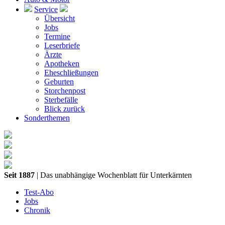
Service
Übersicht
Jobs
Termine
Leserbriefe
Ärzte
Apotheken
Eheschließungen
Geburten
Storchenpost
Sterbefälle
Blick zurück
Sonderthemen
Seit 1887
| Das unabhängige Wochenblatt für Unterkärnten
Test-Abo
Jobs
Chronik