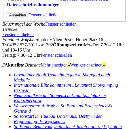
Datenschutzbestimmungen
Fenster schließen
Bauernregel der Woche
Fenster schließen
Tierecke
Fenster schließen
Fundamt Wolfsberg
In der »Alten Post«, Hoher Platz 16
T: 04352 537-301 bzw. 302
Öffnungszeiten:
Mo–Do: 7.30–12 Uhr
und 13–16 Uhr
Freitag: 7.30–12 Uhr
Fenster schließen
//Aktuell
ste
Beiträge
Mehr anzeigen
»
Weniger anzeigen
»
Lavanttaler Noah Trettenbrein jagt in Shanghai nach
Medaille
Internationale Elite kommt zum »Lavanttal Showjumping
Festival«
Neue Sandkiste mit Sonnenschutz am Spielplatz im
Kapuzinerpark
Wassersparen: Aufrufe in St. Paul und Frantschach-St.
Gertraud
Saisonstart im Fußball-Unterhaus: Derby in der
Regionalliga, Eitweg siegt...
St. Pauler Beachvolleyball-Talent Jakob Lorenz (14) holt in