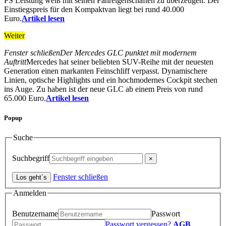
PS Leistung weiß mit seinen Fahreigenschaften zu überzeugen. Der
Einstiegspreis für den Kompaktvan liegt bei rund 40.000
Euro.
Artikel lesen
Weiter
Fenster schließen
Der Mercedes GLC punktet mit modernem
Auftritt
Mercedes hat seiner beliebten SUV-Reihe mit der neuesten
Generation einen markanten Feinschliff verpasst. Dynamischere
Linien, optische Highlights und ein hochmodernes Cockpit stechen
ins Auge. Zu haben ist der neue GLC ab einem Preis von rund
65.000 Euro.
Artikel lesen
Popup
Suche
Suchbegriff
Fenster schließen
Anmelden
Benutzername
Passwort
Passwort vergessen?
AGB