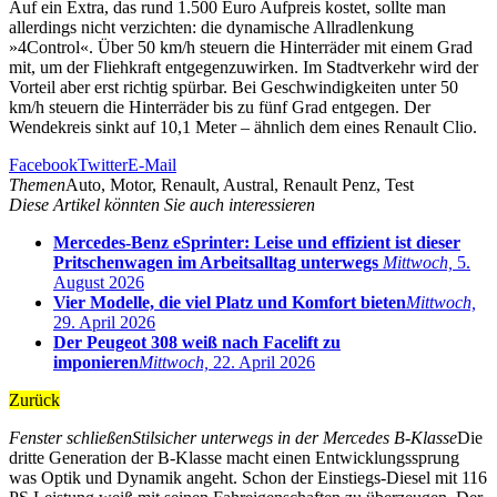
Auf ein Extra, das rund 1.500 Euro Aufpreis kostet, sollte man
allerdings nicht verzichten: die dynamische Allradlenkung
»4Control«. Über 50 km/h steuern die Hinterräder mit einem Grad
mit, um der Fliehkraft entgegenzuwirken. Im Stadtverkehr wird der
Vorteil aber erst richtig spürbar. Bei Geschwindigkeiten unter 50
km/h steuern die Hinterräder bis zu fünf Grad entgegen. Der
Wendekreis sinkt auf 10,1 Meter – ähnlich dem eines Renault Clio.
Facebook
Twitter
E-Mail
Themen
Auto, Motor, Renault, Austral, Renault Penz, Test
Diese Artikel könnten Sie auch interessieren
Mercedes-Benz eSprinter: Leise und effizient ist dieser
Pritschenwagen im Arbeitsalltag unterwegs
Mittwoch,
5.
August 2026
Vier Modelle, die viel Platz und Komfort bieten
Mittwoch,
29. April 2026
Der Peugeot 308 weiß nach Facelift zu
imponieren
Mittwoch,
22. April 2026
Zurück
Fenster schließen
Stilsicher unterwegs in der Mercedes B-Klasse
Die
dritte Generation der B-Klasse macht einen Entwicklungssprung
was Optik und Dynamik angeht. Schon der Einstiegs-Diesel mit 116