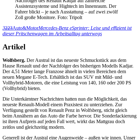
Nachfolger des Renault Kadjar auf zahlreiche
Assistenzsysteme und Hightech im Innenraum. Der
Fahrer blickt – je nach Ausstattung – auf zwei zwölf
Zoll große Monitore. Foto: Tripolt
3
223
Auto&Motor
Mercedes-Benz eSprinter: Leise und effizient ist
dieser Pritschenwagen im Arbeitsalltag unterwegs
Artikel
Wolfsberg.
Der Austral ist das neueste Schmuckstück aus dem
Hause Renault und der Nachfolger des bisherigen Modells Kadjar.
Der 4,51 Meter lange Franzose ähnelt in vielen Bereichen dem
neuen Megane E-Tech. Erhältlich ist das SUV mit Mild- und
Vollhybrid-Motoren, die eine Leistung von 140, 160 oder 200 PS
(Vollhybrid) bieten.
Die Unterkärntner Nachrichten hatten nun die Möglichkeit, das
neueste Renault-Modell einem Praxistest zu unterziehen. Zur
Verfügung gestellt von Renault Penz in Wolfsberg, sticht gleich
beim Annähern an das Auto die Farbe hervor. Die Sonderlackierung
ist ihren Aufpreis auf jeden Fall wert, wirkt das Mattgrau doch
zeitlos und gleichzeitig modern.
Generell ist der Austral eine Augenweide – außen wie innen. Unser