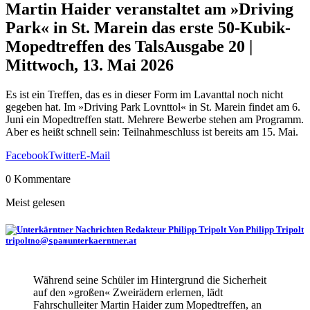
Martin Haider veranstaltet am »Driving
Park« in St. Marein das erste 50-Kubik-
Mopedtreffen des Tals
Ausgabe 20 |
Mittwoch, 13. Mai 2026
Es ist ein Treffen, das es in dieser Form im Lavanttal noch nicht
gegeben hat. Im »Driving Park Lovnttol« in St. Marein findet am 6.
Juni ein Mopedtreffen statt. Mehrere Bewerbe stehen am Programm.
Aber es heißt schnell sein: Teilnahmeschluss ist bereits am 15. Mai.
Facebook
Twitter
E-Mail
0 Kommentare
Meist gelesen
Von Philipp Tripolt
tripolt
@
unterkaerntner.at
no
spam
Während seine Schüler im Hintergrund die Sicherheit
auf den »großen« Zweirädern erlernen, lädt
Fahrschulleiter Martin Haider zum Mopedtreffen, an