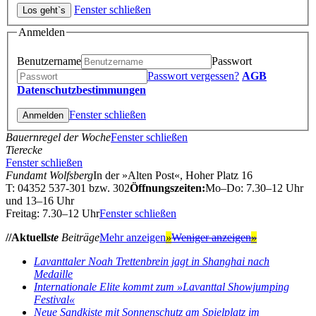
Fenster schließen
Anmelden
Benutzername
Passwort
Passwort vergessen?
AGB
Datenschutzbestimmungen
Fenster schließen
Bauernregel der Woche
Fenster schließen
Tierecke
Fenster schließen
Fundamt Wolfsberg
In der »Alten Post«, Hoher Platz 16
T: 04352 537-301 bzw. 302
Öffnungszeiten:
Mo–Do: 7.30–12 Uhr
und 13–16 Uhr
Freitag: 7.30–12 Uhr
Fenster schließen
//Aktuell
ste
Beiträge
Mehr anzeigen
»
Weniger anzeigen
»
Lavanttaler Noah Trettenbrein jagt in Shanghai nach
Medaille
Internationale Elite kommt zum »Lavanttal Showjumping
Festival«
Neue Sandkiste mit Sonnenschutz am Spielplatz im