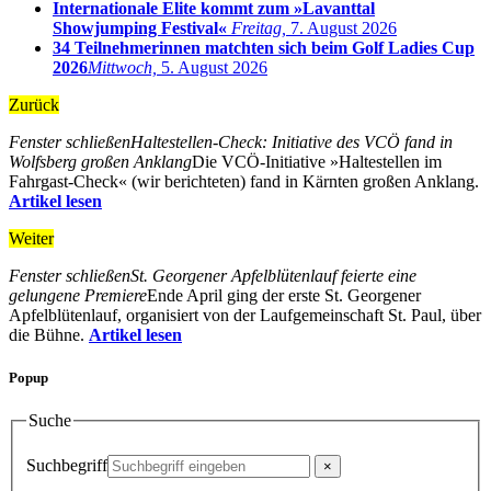
Internationale Elite kommt zum »Lavanttal
Showjumping Festival«
Freitag,
7. August 2026
34 Teilnehmerinnen matchten sich beim Golf Ladies Cup
2026
Mittwoch,
5. August 2026
Zurück
Fenster schließen
Haltestellen-Check: Initiative des VCÖ fand in
Wolfsberg großen Anklang
Die VCÖ-Initiative »Haltestellen im
Fahrgast-Check« (wir berichteten) fand in Kärnten großen Anklang.
Artikel lesen
Weiter
Fenster schließen
St. Georgener Apfelblütenlauf feierte eine
gelungene Premiere
Ende April ging der erste St. Georgener
Apfelblütenlauf, organisiert von der Laufgemeinschaft St. Paul, über
die Bühne.
Artikel lesen
Popup
Suche
Suchbegriff