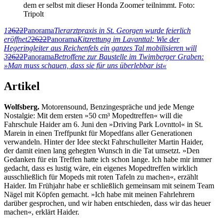
dem er selbst mit dieser Honda Zoomer teilnimmt. Foto:
Tripolt
1
2622
Panorama
Tierarztpraxis in St. Georgen wurde feierlich
eröffnet
2
2622
Panorama
Kitzrettung im Lavanttal: Wie der
Hegeringleiter aus Reichenfels ein ganzes Tal mobilisieren will
3
2622
Panorama
Betroffene zur Baustelle im Twimberger Graben:
»Man muss schauen, dass sie für uns überlebbar ist«
Artikel
Wolfsberg.
Motorensound, Benzingespräche und jede Menge
Nostalgie: Mit dem ersten »50 cm³ Mopedtreffen« will die
Fahrschule Haider am 6. Juni den »Driving Park Lovnttol« in St.
Marein in einen Treffpunkt für Mopedfans aller Generationen
verwandeln. Hinter der Idee steckt Fahrschulleiter Martin Haider,
der damit einen lang gehegten Wunsch in die Tat umsetzt. »Den
Gedanken für ein Treffen hatte ich schon lange. Ich habe mir immer
gedacht, dass es lustig wäre, ein eigenes Mopedtreffen wirklich
ausschließlich für Mopeds mit roten Tafeln zu machen«, erzählt
Haider. Im Frühjahr habe er schließlich gemeinsam mit seinem Team
Nägel mit Köpfen gemacht. »Ich habe mit meinen Fahrlehrern
darüber gesprochen, und wir haben entschieden, dass wir das heuer
machen«, erklärt Haider.