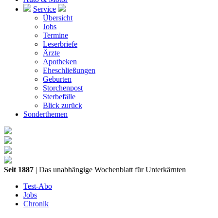
Service
Übersicht
Jobs
Termine
Leserbriefe
Ärzte
Apotheken
Eheschließungen
Geburten
Storchenpost
Sterbefälle
Blick zurück
Sonderthemen
Seit 1887
| Das unabhängige Wochenblatt für Unterkärnten
Test-Abo
Jobs
Chronik