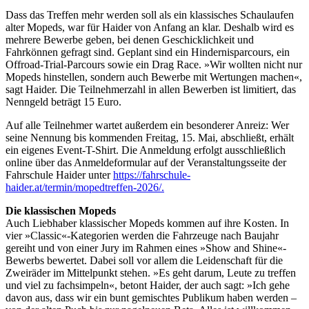
Dass das Treffen mehr werden soll als ein klassisches Schaulaufen
alter Mopeds, war für Haider von Anfang an klar. Deshalb wird es
mehrere Bewerbe geben, bei denen Geschicklichkeit und
Fahrkönnen gefragt sind. Geplant sind ein Hindernisparcours, ein
Offroad-Trial-Parcours sowie ein Drag Race. »Wir wollten nicht nur
Mopeds hinstellen, sondern auch Bewerbe mit Wertungen machen«,
sagt Haider. Die Teilnehmerzahl in allen Bewerben ist limitiert, das
Nenngeld beträgt 15 Euro.
Auf alle Teilnehmer wartet außerdem ein besonderer Anreiz: Wer
seine Nennung bis kommenden Freitag, 15. Mai, abschließt, erhält
ein eigenes Event-T-Shirt. Die Anmeldung erfolgt ausschließlich
online über das Anmeldeformular auf der Veranstaltungsseite der
Fahrschule Haider unter
https://fahrschule-
haider.at/termin/mopedtreffen-2026/.
Die klassischen Mopeds
Auch Liebhaber klassischer Mopeds kommen auf ihre Kosten. In
vier »Classic«-Kategorien werden die Fahrzeuge nach Baujahr
gereiht und von einer Jury im Rahmen eines »Show and Shine«-
Bewerbs bewertet. Dabei soll vor allem die Leidenschaft für die
Zweiräder im Mittelpunkt stehen. »Es geht darum, Leute zu treffen
und viel zu fachsimpeln«, betont Haider, der auch sagt: »Ich gehe
davon aus, dass wir ein bunt gemischtes Publikum haben werden –