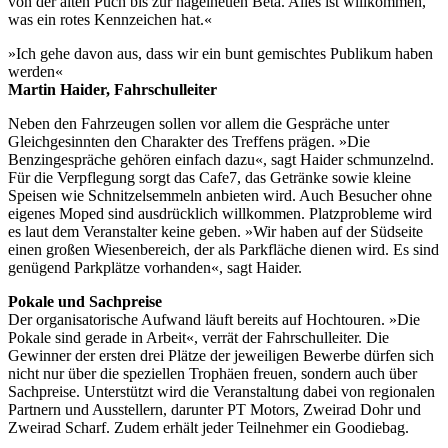
von der alten Puch bis zur nagelneuen Beta. Alles ist willkommen,
was ein rotes Kennzeichen hat.«
»Ich gehe davon aus, dass wir ein bunt gemischtes Publikum haben
werden«
Martin Haider, Fahrschulleiter
Neben den Fahrzeugen sollen vor allem die Gespräche unter
Gleichgesinnten den Charakter des Treffens prägen. »Die
Benzingespräche gehören einfach dazu«, sagt Haider schmunzelnd.
Für die Verpflegung sorgt das Cafe7, das Getränke sowie kleine
Speisen wie Schnitzelsemmeln anbieten wird. Auch Besucher ohne
eigenes Moped sind ausdrücklich willkommen. Platzprobleme wird
es laut dem Veranstalter keine geben. »Wir haben auf der Südseite
einen großen Wiesenbereich, der als Parkfläche dienen wird. Es sind
genügend Parkplätze vorhanden«, sagt Haider.
Pokale und Sachpreise
Der organisatorische Aufwand läuft bereits auf Hochtouren. »Die
Pokale sind gerade in Arbeit«, verrät der Fahrschulleiter. Die
Gewinner der ersten drei Plätze der jeweiligen Bewerbe dürfen sich
nicht nur über die speziellen Trophäen freuen, sondern auch über
Sachpreise. Unterstützt wird die Veranstaltung dabei von regionalen
Partnern und Ausstellern, darunter PT Motors, Zweirad Dohr und
Zweirad Scharf. Zudem erhält jeder Teilnehmer ein Goodiebag.