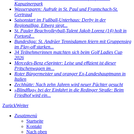
Kapuzinerpark
Wassersparen: Aufrufe in St. Paul und Frantschach-St.
Gertraud
Saisonstart im Fußball-Unterhaus: Derby in der
Regionalliga, Eitweg siegt...
St. Pauler Beachvolleyball-Talent Jakob Lorenz (14) holt in
Portorož...
Bundesliga: St. Andräer Tennisdamen feiern mit Gruppensieg
im Play-off starken...
34 Teilnehmerinnen matchten sich beim Golf Ladies Cup
2026
Mercedes-Benz eSprinter: Leise und effizient ist dieser
Pritschenwagen im...
Roter Bürgermeister und oranger Ex-Landeshauptmann in
Italien
Zechhütte: Nach zehn Jahren wird neuer Pächter gesucht
»Blindflug« bei der Einfahrt in die Redinger Straße: Beim
Friedhof wird ein...
Zurück
Weiter
Zusatzmenü
Startseite
Kontakt
Nach oben