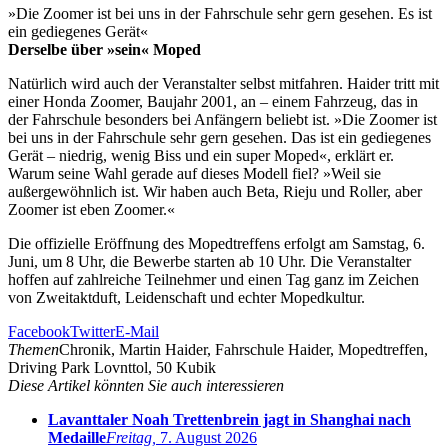
»Die Zoomer ist bei uns in der Fahrschule sehr gern gesehen. Es ist
ein gediegenes Gerät«
Derselbe über »sein« Moped
Natürlich wird auch der Veranstalter selbst mitfahren. Haider tritt mit
einer Honda Zoomer, Baujahr 2001, an – einem Fahrzeug, das in
der Fahrschule besonders bei Anfängern beliebt ist. »Die Zoomer ist
bei uns in der Fahrschule sehr gern gesehen. Das ist ein gediegenes
Gerät – niedrig, wenig Biss und ein super Moped«, erklärt er.
Warum seine Wahl gerade auf dieses Modell fiel? »Weil sie
außergewöhnlich ist. Wir haben auch Beta, Rieju und Roller, aber
Zoomer ist eben Zoomer.«
Die offizielle Eröffnung des Mopedtreffens erfolgt am Samstag, 6.
Juni, um 8 Uhr, die Bewerbe starten ab 10 Uhr. Die Veranstalter
hoffen auf zahlreiche Teilnehmer und einen Tag ganz im Zeichen
von Zweitaktduft, Leidenschaft und echter Mopedkultur.
Facebook
Twitter
E-Mail
Themen
Chronik, Martin Haider, Fahrschule Haider, Mopedtreffen,
Driving Park Lovnttol, 50 Kubik
Diese Artikel könnten Sie auch interessieren
Lavanttaler Noah Trettenbrein jagt in Shanghai nach
Medaille
Freitag,
7. August 2026