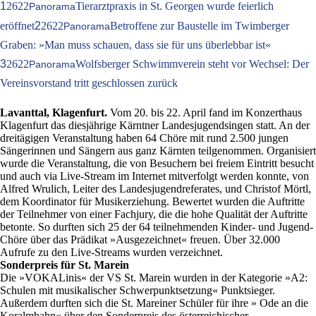
1
2622
Tierarztpraxis in St. Georgen wurde feierlich
Panorama
eröffnet
2
2622
Betroffene zur Baustelle im Twimberger
Panorama
Graben: »Man muss schauen, dass sie für uns überlebbar ist«
3
2622
Wolfsberger Schwimmverein steht vor Wechsel: Der
Panorama
Vereinsvorstand tritt geschlossen zurück
Lavanttal, Klagenfurt.
Vom 20. bis 22. April fand im Konzerthaus
Klagenfurt das diesjährige Kärntner Landesjugendsingen statt. An der
dreitägigen Veranstaltung haben 64 Chöre mit rund 2.500 jungen
Sängerinnen und Sängern aus ganz Kärnten teilgenommen. Organisiert
wurde die Veranstaltung, die von Besuchern bei freiem Eintritt besucht
und auch via Live-Stream im Internet mitverfolgt werden konnte, von
Alfred Wrulich, Leiter des Landesjugendreferates, und Christof Mörtl,
dem Koordinator für Musikerziehung. Bewertet wurden die Auftritte
der Teilnehmer von einer Fachjury, die die hohe Qualität der Auftritte
betonte. So durften sich 25 der 64 teilnehmenden Kinder- und Jugend-
Chöre über das Prädikat »Ausgezeichnet« freuen. Über 32.000
Aufrufe zu den Live-Streams wurden verzeichnet.
Sonderpreis für St. Marein
Die »VOKALinis« der VS St. Marein wurden in der Kategorie »A2:
Schulen mit musikalischer Schwerpunktsetzung« Punktsieger.
Außerdem durften sich die St. Mareiner Schüler für ihre » Ode an die
Koralmbahn« über den Sonderpreis des österreichischer