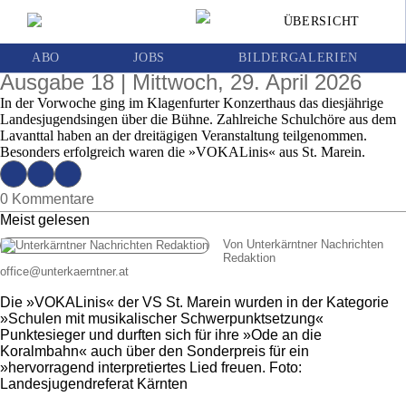
Lavanttaler Schüler stellten ihr Gesangstalent
ÜBERSICHT
beim Landesjugendsingen in Klagenfurt unter
Beweis
ABO
JOBS
BILDERGALERIEN
Ausgabe 18 | Mittwoch, 29. April 2026
In der Vorwoche ging im Klagenfurter Konzerthaus das diesjährige
Landesjugendsingen über die Bühne. Zahlreiche Schulchöre aus dem
Lavanttal haben an der dreitägigen Veranstaltung teilgenommen.
Besonders erfolgreich waren die »VOKALinis« aus St. Marein.
0 Kommentare
Meist gelesen
Von Unterkärntner Nachrichten
Redaktion
office
@
unterkaerntner.at
Die »VOKALinis« der VS St. Marein wurden in der Kategorie
»Schulen mit musikalischer Schwerpunktsetzung«
Punktesieger und durften sich für ihre »Ode an die
Koralmbahn« auch über den Sonderpreis für ein
»hervorragend interpretiertes Lied freuen. Foto:
Landesjugendreferat Kärnten