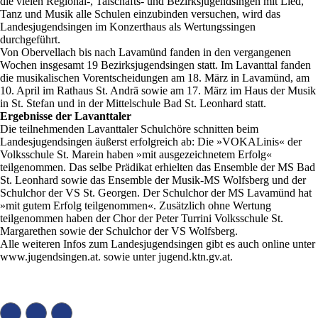
die vielen Regional-, Talschafts- und Bezirksjugendsingen mit Lied,
Tanz und Musik alle Schulen einzubinden versuchen, wird das
Landesjugendsingen im Konzerthaus als Wertungssingen
durchgeführt.
Von Obervellach bis nach Lavamünd fanden in den vergangenen
Wochen insgesamt 19 Bezirksjugendsingen statt. Im Lavanttal fanden
die musikalischen Vorentscheidungen am 18. März in Lavamünd, am
10. April im Rathaus St. Andrä sowie am 17. März im Haus der Musik
in St. Stefan und in der Mittelschule Bad St. Leonhard statt.
Ergebnisse der Lavanttaler
Die teilnehmenden Lavanttaler Schulchöre schnitten beim
Landesjugendsingen äußerst erfolgreich ab: Die »VOKALinis« der
Volksschule St. Marein haben »mit ausgezeichnetem Erfolg«
teilgenommen. Das selbe Prädikat erhielten das Ensemble der MS Bad
St. Leonhard sowie das Ensemble der Musik-MS Wolfsberg und der
Schulchor der VS St. Georgen. Der Schulchor der MS Lavamünd hat
»mit gutem Erfolg teilgenommen«. Zusätzlich ohne Wertung
teilgenommen haben der Chor der Peter Turrini Volksschule St.
Margarethen sowie der Schulchor der VS Wolfsberg.
Alle weiteren Infos zum Landesjugendsingen gibt es auch online unter
www.jugendsingen.at. sowie unter jugend.ktn.gv.at.