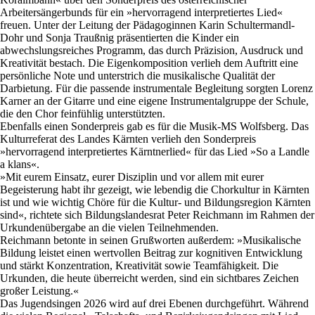
Arbeitersängerbunds für ein »hervorragend interpretiertes Lied«
freuen. Unter der Leitung der Pädagoginnen Karin Schultermandl-
Dohr und Sonja Traußnig präsentierten die Kinder ein
abwechslungsreiches Programm, das durch Präzision, Ausdruck und
Kreativität bestach. Die Eigenkomposition verlieh dem Auftritt eine
persönliche Note und unterstrich die musikalische Qualität der
Darbietung. Für die passende instrumentale Begleitung sorgten Lorenz
Karner an der Gitarre und eine eigene Instrumentalgruppe der Schule,
die den Chor feinfühlig unterstützten.
Ebenfalls einen Sonderpreis gab es für die Musik-MS Wolfsberg. Das
Kulturreferat des Landes Kärnten verlieh den Sonderpreis
»hervorragend interpretiertes Kärntnerlied« für das Lied »So a Landle
a klans«.
»Mit eurem Einsatz, eurer Disziplin und vor allem mit eurer
Begeisterung habt ihr gezeigt, wie lebendig die Chorkultur in Kärnten
ist und wie wichtig Chöre für die Kultur- und Bildungsregion Kärnten
sind«, richtete sich Bildungslandesrat Peter Reichmann im Rahmen der
Urkundenübergabe an die vielen Teilnehmenden.
Reichmann betonte in seinen Grußworten außerdem: »Musikalische
Bildung leistet einen wertvollen Beitrag zur kognitiven Entwicklung
und stärkt Konzentration, Kreativität sowie Teamfähigkeit. Die
Urkunden, die heute überreicht werden, sind ein sichtbares Zeichen
großer Leistung.«
Das Jugendsingen 2026 wird auf drei Ebenen durchgeführt. Während