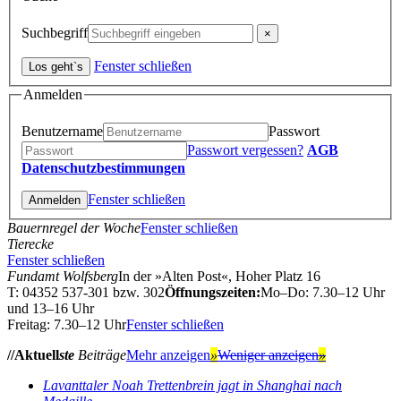
Suchbegriff
Fenster schließen
Anmelden
Benutzername
Passwort
Passwort vergessen?
AGB
Datenschutzbestimmungen
Fenster schließen
Bauernregel der Woche
Fenster schließen
Tierecke
Fenster schließen
Fundamt Wolfsberg
In der »Alten Post«, Hoher Platz 16
T: 04352 537-301 bzw. 302
Öffnungszeiten:
Mo–Do: 7.30–12 Uhr
und 13–16 Uhr
Freitag: 7.30–12 Uhr
Fenster schließen
//Aktuell
ste
Beiträge
Mehr anzeigen
»
Weniger anzeigen
»
Lavanttaler Noah Trettenbrein jagt in Shanghai nach