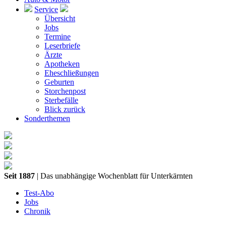
Service
Übersicht
Jobs
Termine
Leserbriefe
Ärzte
Apotheken
Eheschließungen
Geburten
Storchenpost
Sterbefälle
Blick zurück
Sonderthemen
Seit 1887
| Das unabhängige Wochenblatt für Unterkärnten
Test-Abo
Jobs
Chronik