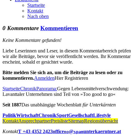
Startseite
Kontakt
Nach oben
0 Kommentare
Kommentieren
Keine Kommentare gefunden!
Liebe Leserinnen und Leser, in diesem Kommentarbereich prüfen
wir alle Beiträge, bevor sie veröffentlicht werden. Ihr Kommentar
erscheint, sobald er gesichtet wurde.
Bitte melden Sie sich an, um die Beiträge zu lesen oder zu
kommentieren.
Anmelden
Hier Registrieren
Startseite
Chronik
Panorama:
Gegen Lebensmittelverschwendung:
Lavanttaler Unternehmen sind Teil von »Too good to go«
Seit 1887
Das unabhängige Wochenblatt
für Unterkärnten
Politik
Wirtschaft
Chronik
Sport
Gesellschaft
Lifestyle
Kontakt
Ansprechpartner
Preisliste
Sitemap
Regionsübersicht
Kontakt
T +43 4352 2423
office
@
unterkaerntner.at
no
spam