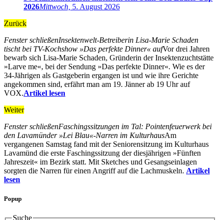
2026
Mittwoch,
5. August 2026
Zurück
Fenster schließen
Insektenwelt-Betreiberin Lisa-Marie Schaden
tischt bei TV-Kochshow »Das perfekte Dinner« auf
Vor drei Jahren
bewarb sich Lisa-Marie Schaden, Gründerin der Insektenzuchtstätte
»Larve me«, bei der Sendung »Das perfekte Dinner«. Wie es der
34-Jährigen als Gastgeberin ergangen ist und wie ihre Gerichte
angekommen sind, erfährt man am 19. Jänner ab 19 Uhr auf
VOX.
Artikel lesen
Weiter
Fenster schließen
Faschingssitzungen im Tal: Pointenfeuerwerk bei
den Lavamünder »Lei Blau«-Narren im Kulturhaus
Am
vergangenen Samstag fand mit der Seniorensitzung im Kulturhaus
Lavamünd die erste Faschingssitzung der diesjährigen »Fünften
Jahreszeit« im Bezirk statt. Mit Sketches und Gesangseinlagen
sorgten die Narren für einen Angriff auf die Lachmuskeln.
Artikel
lesen
Popup
Suche