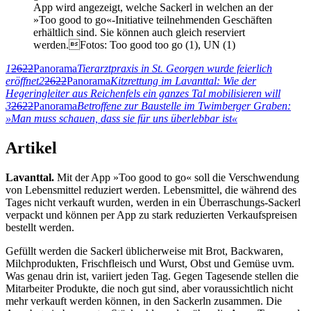
App wird angezeigt, welche Sackerl in welchen an der
»Too good to go«-Initiative teilnehmenden Geschäften
erhältlich sind. Sie können auch gleich reserviert
werden.Fotos: Too good too go (1), UN (1)
1
2622
Panorama
Tierarztpraxis in St. Georgen wurde feierlich
eröffnet
2
2622
Panorama
Kitzrettung im Lavanttal: Wie der
Hegeringleiter aus Reichenfels ein ganzes Tal mobilisieren will
3
2622
Panorama
Betroffene zur Baustelle im Twimberger Graben:
»Man muss schauen, dass sie für uns überlebbar ist«
Artikel
Lavanttal.
Mit der App »Too good to go« soll die Verschwendung
von Lebensmittel reduziert werden. Lebensmittel, die während des
Tages nicht verkauft wurden, werden in ein Überraschungs-Sackerl
verpackt und können per App zu stark reduzierten Verkaufspreisen
bestellt werden.
Gefüllt werden die Sackerl üblicherweise mit Brot, Backwaren,
Milchprodukten, Frischfleisch und Wurst, Obst und Gemüse uvm.
Was genau drin ist, variiert jeden Tag. Gegen Tagesende stellen die
Mitarbeiter Produkte, die noch gut sind, aber voraussichtlich nicht
mehr verkauft werden können, in den Sackerln zusammen. Die