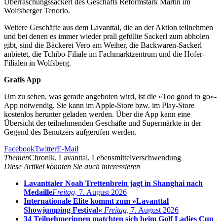
Überraschungssackerl des Geschäfts Reformstark Martin im
Wolfsberger Tenorio.
Weitere Geschäfte aus dem Lavanttal, die an der Aktion teilnehmen
und bei denen es immer wieder prall gefüllte Sackerl zum abholen
gibt, sind die Bäckerei Vero am Weiher, die Backwaren-Sackerl
anbietet, die Tchibo-Filiale im Fachmarktzentrum und die Hofer-
Filialen in Wolfsberg.
Gratis App
Um zu sehen, was gerade angeboten wird, ist die »Too good to go«-
App notwendig. Sie kann im Apple-Store bzw. im Play-Store
kostenlos herunter geladen werden. Über die App kann eine
Übersicht der teilnehmenden Geschäfte und Supermärkte in der
Gegend des Benutzers aufgerufen werden.
Facebook
Twitter
E-Mail
Themen
Chronik, Lavanttal, Lebensmittelverschwendung
Diese Artikel könnten Sie auch interessieren
Lavanttaler Noah Trettenbrein jagt in Shanghai nach
Medaille
Freitag,
7. August 2026
Internationale Elite kommt zum »Lavanttal
Showjumping Festival«
Freitag,
7. August 2026
34 Teilnehmerinnen matchten sich beim Golf Ladies Cup