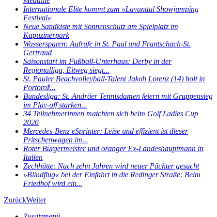
Medaille
Internationale Elite kommt zum »Lavanttal Showjumping
Festival«
Neue Sandkiste mit Sonnenschutz am Spielplatz im
Kapuzinerpark
Wassersparen: Aufrufe in St. Paul und Frantschach-St.
Gertraud
Saisonstart im Fußball-Unterhaus: Derby in der
Regionalliga, Eitweg siegt...
St. Pauler Beachvolleyball-Talent Jakob Lorenz (14) holt in
Portorož...
Bundesliga: St. Andräer Tennisdamen feiern mit Gruppensieg
im Play-off starken...
34 Teilnehmerinnen matchten sich beim Golf Ladies Cup
2026
Mercedes-Benz eSprinter: Leise und effizient ist dieser
Pritschenwagen im...
Roter Bürgermeister und oranger Ex-Landeshauptmann in
Italien
Zechhütte: Nach zehn Jahren wird neuer Pächter gesucht
»Blindflug« bei der Einfahrt in die Redinger Straße: Beim
Friedhof wird ein...
Zurück
Weiter
Zusatzmenü