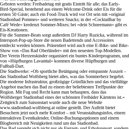
Geboten werden: Freibadetag mit gratis Eintritt für alle; das Early-
Bird-Special, bestehend aus einem Welcome-Drink oder Eis für die
ersten 50 Gäste; auch ein Food-Truck wird vor Ort sein mit »original
Stadionbad Pommes« und weiteren Snacks; in der »Cocktailbar by
Café Wede« kredenzt Sommer-Mixes; bei »dein Schneemann« gibt es
Eis-Kreationen.
Für die Summer-Beats sorgt außerdem DJ Harry Ruzicka, während im
Intersport-Pop-up-Store die neuen Badetrends und Accessoires
entdeckt werden können. Präsentiert wird auch eine E-Bike- und Bike-
Show von »Das Rad Oberländer« mit den neuesten Top-Modellen.
Der Verein Herzenskinder organisiert ein buntes Kinderprogramm, und
von »Hüpfburgen Lavanttal« kommen diverse Hüpfburgen und
Fußball-Dart.
Die Stadtwerke: »Ob sportliche Betätigung oder entspannte Auszeit –
das Stadionbad Wolfsberg bietet alles, was das Sommerherz begehrt.
Die moderne Infrastruktur, großzügige Grünflächen und das vielfältige
Angebot machen das Bad zu einem der beliebtesten Treffpunkte der
Region. Mit Fug und Recht kann man behaupten, dass das
Wolfsberger Stadionbad eines der schönsten Freibäder Kärntens ist.«
Zeitgleich zum Saisonstart wurde auch die neue Website
www.stadionbad-wolfsberg.at online gestellt. Der Auftritt bietet
Besuchern jetzt noch mehr Komfort – mit Veranstaltungsinfos, einem
interaktiven Eventkalender, Online-Buchungsoptionen und einem
Blogbereich mit Neuigkeiten rund um das Stadionbad.
Das Bad versteht sich nicht nur als Freizeit- und Erholungsort, sondern