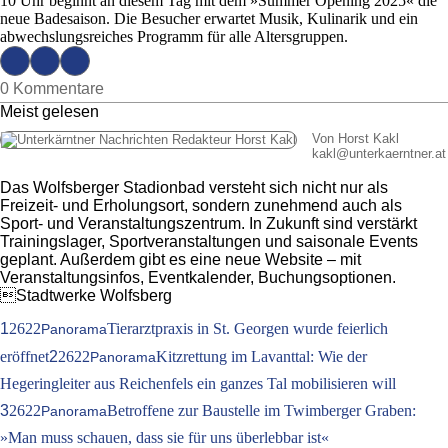
10 Uhr beginnt an diesem Tag mit dem »Summer Opening 2025« die
neue Badesaison. Die Besucher erwartet Musik, Kulinarik und ein
abwechslungsreiches Programm für alle Altersgruppen.
0 Kommentare
Meist gelesen
Von Horst Kakl
kakl
@
unterkaerntner.at
Das Wolfsberger Stadionbad versteht sich nicht nur als
Freizeit- und Erholungsort, sondern zunehmend auch als
Sport- und Veranstaltungszentrum. In Zukunft sind verstärkt
Trainingslager, Sportveranstaltungen und saisonale Events
geplant. Außerdem gibt es eine neue Website – mit
Veranstaltungsinfos, Eventkalender, Buchungsoptionen.
Stadtwerke Wolfsberg
1
2622
Tierarztpraxis in St. Georgen wurde feierlich
Panorama
eröffnet
2
2622
Kitzrettung im Lavanttal: Wie der
Panorama
Hegeringleiter aus Reichenfels ein ganzes Tal mobilisieren will
3
2622
Betroffene zur Baustelle im Twimberger Graben:
Panorama
»Man muss schauen, dass sie für uns überlebbar ist«