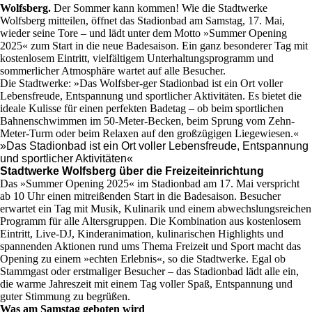
Wolfsberg.
Der Sommer kann kommen! Wie die Stadtwerke
Wolfsberg mitteilen, öffnet das Stadionbad am Samstag, 17. Mai,
wieder seine Tore – und lädt unter dem Motto »Summer Opening
2025« zum Start in die neue Badesaison. Ein ganz besonderer Tag mit
kostenlosem Eintritt, vielfältigem Unterhaltungsprogramm und
sommerlicher Atmosphäre wartet auf alle Besucher.
Die Stadtwerke: »Das Wolfsber-ger Stadionbad ist ein Ort voller
Lebensfreude, Entspannung und sportlicher Aktivitäten. Es bietet die
ideale Kulisse für einen perfekten Badetag – ob beim sportlichen
Bahnenschwimmen im 50-Meter-Becken, beim Sprung vom Zehn-
Meter-Turm oder beim Relaxen auf den großzügigen Liegewiesen.«
»Das Stadionbad ist ein Ort voller Lebensfreude, Entspannung
und sportlicher Aktivitäten«
Stadtwerke Wolfsberg über die Freizeiteinrichtung
Das »Summer Opening 2025« im Stadionbad am 17. Mai verspricht
ab 10 Uhr einen mitreißenden Start in die Badesaison. Besucher
erwartet ein Tag mit Musik, Kulinarik und einem abwechslungsreichen
Programm für alle Altersgruppen. Die Kombination aus kostenlosem
Eintritt, Live-DJ, Kinderanimation, kulinarischen Highlights und
spannenden Aktionen rund ums Thema Freizeit und Sport macht das
Opening zu einem »echten Erlebnis«, so die Stadtwerke. Egal ob
Stammgast oder erstmaliger Besucher – das Stadionbad lädt alle ein,
die warme Jahreszeit mit einem Tag voller Spaß, Entspannung und
guter Stimmung zu begrüßen.
Was am Samstag geboten wird