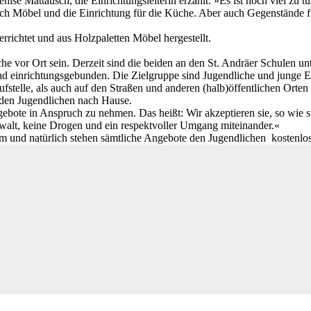
ise Mattausch, die Einrichtungsleiterin erzählt: »Es ist noch viel zu t
ch Möbel und die Einrichtung für die Küche. Aber auch Gegenstände für
rrichtet und aus Holzpaletten Möbel hergestellt.
e vor Ort sein. Derzeit sind die beiden an den St. Andräer Schulen u
gend einrichtungsgebunden. Die Zielgruppe sind Jugendliche und junge
aufstelle, als auch auf den Straßen und anderen (halb)öffentlichen Orte
 den Jugendlichen nach Hause.
gebote in Anspruch zu nehmen. Das heißt: Wir akzeptieren sie, so wie
walt, keine Drogen und ein respektvoller Umgang miteinander.«
onym und natürlich stehen sämtliche Angebote den Jugendlichen kostenlo