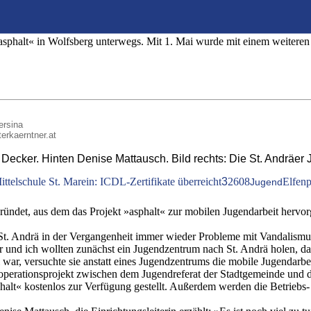
kürzlich in St. Andrä eine erste Zweigstelle e
»asphalt« in Wolfsberg unterwegs. Mit 1. Mai wurde mit einem weiteren S
ersina
terkaerntner.at
ris Decker. Hinten Denise Mattausch. Bild rechts: Die St. Andräe
telschule St. Marein: ICDL-Zertifikate überreicht
3
2608
Elfenp
Jugend
ündet, aus dem das Projekt »asphalt« zur mobilen Jugendarbeit hervorg
n St. Andrä in der Vergangenheit immer wieder Probleme mit Vandalism
 und ich wollten zunächst ein Jugendzentrum nach St. Andrä holen, 
ar, versuchte sie anstatt eines Jugendzentrums die mobile Jugendarbeit
perationsprojekt zwischen dem Jugendreferat der Stadtgemeinde und 
phalt« kostenlos zur Verfügung gestellt. Außerdem werden die Betrie