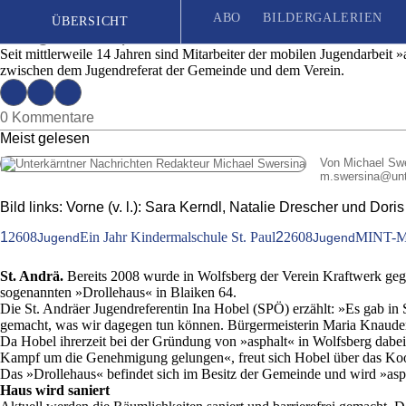
Mobile Jugendarbeit: Der Verein »asphalt« hat 
ABO
BILDERGALERIEN
ÜBERSICHT
Ausgabe 23 | Mittwoch, 8. Juni 2022
Seit mittlerweile 14 Jahren sind Mitarbeiter der mobilen Jugendarbeit 
zwischen dem Jugendreferat der Gemeinde und dem Verein.
Seit 1887
| Das unabhängige Wochenblatt für Unterkärnten
0 Kommentare
Meist gelesen
Von Michael Sw
m.swersina
@
un
Bild links: Vorne (v. l.): Sara Kerndl, Natalie Drescher und Do
1
2608
Ein Jahr Kindermalschule St. Paul
2
2608
MINT-Mit
Jugend
Jugend
St. Andrä.
Bereits 2008 wurde in Wolfsberg der Verein Kraftwerk gegr
sogenannten »Drollehaus« in Blaiken 64.
Die St. Andräer Jugendreferentin Ina Hobel (SPÖ) erzählt: »Es gab i
gemacht, was wir dagegen tun können. Bürgermeisterin Maria Knauder
Da Hobel ihrerzeit bei der Gründung von »asphalt« in Wolfsberg dabei w
Kampf um die Genehmigung gelungen«, freut sich Hobel über das Koo
Das »Drollehaus« befindet sich im Besitz der Gemeinde und wird »as
Haus wird saniert