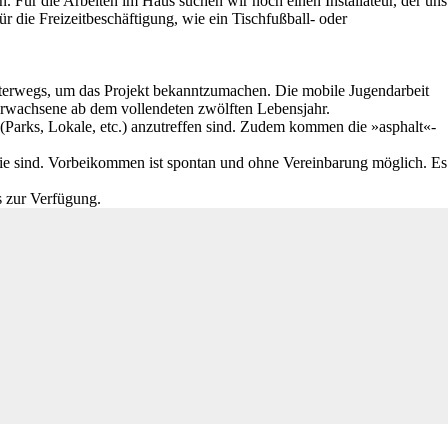
un. Für die Arbeiten im Haus suchen wir noch einen Installateur, der uns
 die Freizeitbeschäftigung, wie ein Tischfußball- oder
nterwegs, um das Projekt bekanntzumachen. Die mobile Jugendarbeit
 Erwachsene ab dem vollendeten zwölften Lebensjahr.
n (Parks, Lokale, etc.) anzutreffen sind. Zudem kommen die »asphalt«-
 sie sind. Vorbeikommen ist spontan und ohne Vereinbarung möglich. Es
s zur Verfügung.