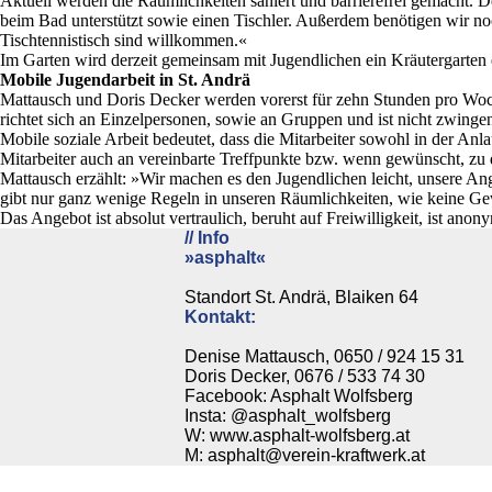
Aktuell werden die Räumlichkeiten saniert und barrierefrei gemacht. Den
beim Bad unterstützt sowie einen Tischler. Außerdem benötigen wir no
Tischtennistisch sind willkommen.«
Im Garten wird derzeit gemeinsam mit Jugendlichen ein Kräutergarten e
Mobile Jugendarbeit in St. Andrä
Mattausch und Doris Decker werden vorerst für zehn Stunden pro Woch
richtet sich an Einzelpersonen, sowie an Gruppen und ist nicht zwin
Mobile soziale Arbeit bedeutet, dass die Mitarbeiter sowohl in der Anl
Mitarbeiter auch an vereinbarte Treffpunkte bzw. wenn gewünscht, zu
Mattausch erzählt: »Wir machen es den Jugendlichen leicht, unsere An
gibt nur ganz wenige Regeln in unseren Räumlichkeiten, wie keine Ge
Das Angebot ist absolut vertraulich, beruht auf Freiwilligkeit, ist an
// Info
»asphalt«
Standort St. Andrä, Blaiken 64
Kontakt:
Denise Mattausch, 0650 / 924 15 31
Doris Decker, 0676 / 533 74 30
Facebook: Asphalt Wolfsberg
Insta: @asphalt_wolfsberg
W: www.asphalt-wolfsberg.at
M: asphalt@verein-kraftwerk.at