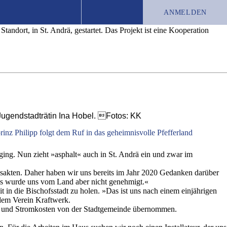
röffnet
ANMELDEN
tandort, in St. Andrä, gestartet. Das Projekt ist eine Kooperation
TEST-ABO
JOBS
CHRONIK
r Jugendstadträtin Ina Hobel. Fotos: KK
rinz Philipp folgt dem Ruf in das geheimnisvolle Pfefferland
ing. Nun zieht »asphalt« auch in St. Andrä ein und zwar im
usakten. Daher haben wir uns bereits im Jahr 2020 Gedanken darüber
das wurde uns vom Land aber nicht genehmigt.«
 in die Bischofsstadt zu holen. »Das ist uns nach einem einjährigen
dem Verein Kraftwerk.
bs- und Stromkosten von der Stadtgemeinde übernommen.