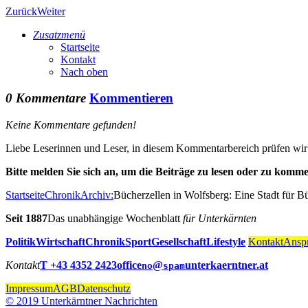
Zurück
Weiter
Zusatzmenü
Startseite
Kontakt
Nach oben
0 Kommentare
Kommentieren
Keine Kommentare gefunden!
Liebe Leserinnen und Leser, in diesem Kommentarbereich prüfen wir al
Bitte melden Sie sich an, um die Beiträge zu lesen oder zu komme
Startseite
Chronik
Archiv:
Bücherzellen in Wolfsberg: Eine Stadt für 
Seit 1887
Das unabhängige Wochenblatt
für Unterkärnten
Politik
Wirtschaft
Chronik
Sport
Gesellschaft
Lifestyle
Kontakt
Anspr
Kontakt
T +43 4352 2423
office
@
unterkaerntner.at
no
spam
Impressum
AGB
Datenschutz
© 2019 Unterkärntner Nachrichten