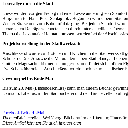
Leserallye durch die Stadt
Diese wurden vorigen Freitag mit einer Lesewanderung von Standort 
Bürgermeister Hans-Peter Schlagholz. Begonnen wurde beim Stadionb
Wiener Straße und zum Bahnhofplatz ging. Bei jedem Standort wurde 
literarischen Beiträge zeichneten sich durch unterschiedliche Themen
Thema die Lavanttaler Heimat umrissen, wurden bei der Abschlussle
Projektvorstellung in der Stadtwerkstatt
Anschließend wurde zu Brötchen und Kuchen in die Stadtwerkstatt ge
Schüler der 5b, 7c sowie die Maturanten haben Stadtpläne, auf dene
Gottlieb Magesacher bildnerisch umgesetzt und findet sich auf den F
Eva Schatz überreicht. Anschließend wurde noch bei musikalischer B
Gewinnspiel bis Ende Mai
Bis zum 28. Mai (Einsendeschluss) kann man zudem Bücher gewinnen.
Damiano, Libellus, in der Stadtbücherei und den Bücherzellen auflie
Facebook
Twitter
E-Mail
Themen
Bücherzellen, Wolfsberg, Bücherwürmer, Literatur, Unterkärn
Diese Artikel könnten Sie auch interessieren