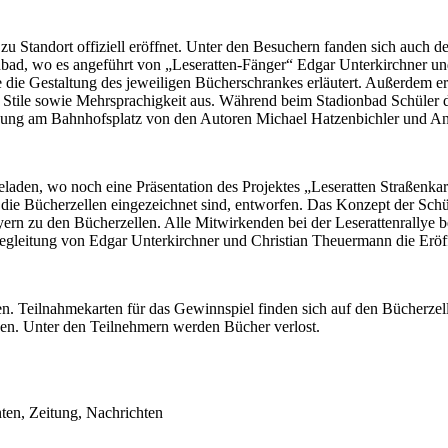
zu Standort offiziell eröffnet. Unter den Besuchern fanden sich auch
ad, wo es angeführt von „Leseratten-Fänger“ Edgar Unterkirchner und
die Gestaltung des jeweiligen Bücherschrankes erläutert. Außerdem e
, Stile sowie Mehrsprachigkeit aus. Während beim Stadionbad Schüler d
sung am Bahnhofsplatz von den Autoren Michael Hatzenbichler und Ann
laden, wo noch eine Präsentation des Projektes „Leseratten Straßenk
n die Bücherzellen eingezeichnet sind, entworfen. Das Konzept der Sc
lyern zu den Bücherzellen. Alle Mitwirkenden bei der Leserattenrallye
egleitung von Edgar Unterkirchner und Christian Theuermann die Eröff
 Teilnahmekarten für das Gewinnspiel finden sich auf den Bücherzel
gen. Unter den Teilnehmern werden Bücher verlost.
ten, Zeitung, Nachrichten