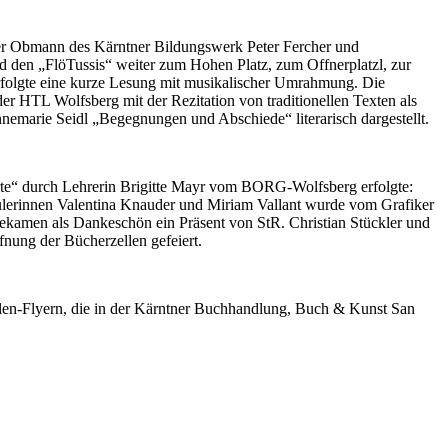
 der Obmann des Kärntner Bildungswerk Peter Fercher und
 den „FlöTussis“ weiter zum Hohen Platz, zum Offnerplatzl, zur
rfolgte eine kurze Lesung mit musikalischer Umrahmung. Die
er HTL Wolfsberg mit der Rezitation von traditionellen Texten als
emarie Seidl „Begegnungen und Abschiede“ literarisch dargestellt.
arte“ durch Lehrerin Brigitte Mayr vom BORG-Wolfsberg erfolgte:
hülerinnen Valentina Knauder und Miriam Vallant wurde vom Grafiker
 bekamen als Dankeschön ein Präsent von StR. Christian Stückler und
nung der Bücherzellen gefeiert.
len-Flyern, die in der Kärntner Buchhandlung, Buch & Kunst San