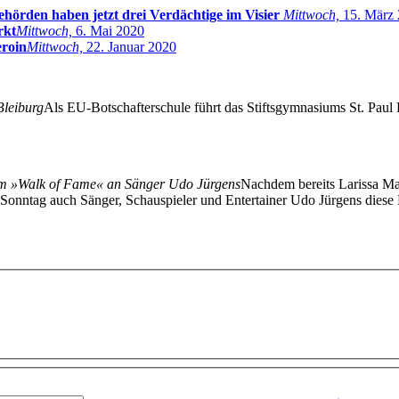
ehörden haben jetzt drei Verdächtige im Visier
Mittwoch,
15. März
rkt
Mittwoch,
6. Mai 2020
eroin
Mittwoch,
22. Januar 2020
leiburg
Als EU-Botschafterschule führt das Stiftsgymnasiums St. Paul
n am »Walk of Fame« an Sänger Udo Jürgens
Nachdem bereits Larissa Ma
onntag auch Sänger, Schauspieler und Entertainer Udo Jürgens diese 