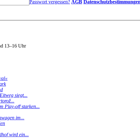
Passwort vergessen?
AGB
Datenschutzbestimmunge
nd 13–16 Uhr
val«
ark
ud
itweg siegt...
torož...
 Play-off starken...
enwagen im...
ien
hof wird ein...