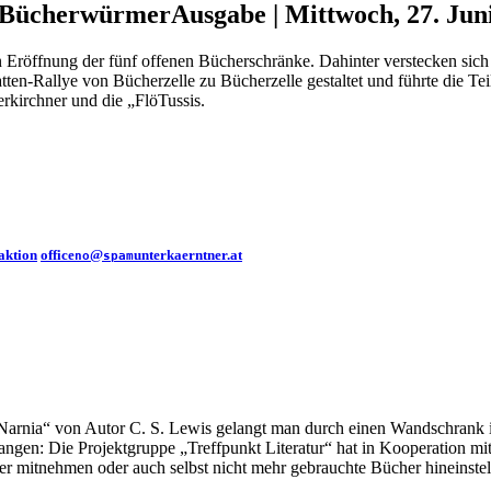
ür Bücherwürmer
Ausgabe | Mittwoch, 27. Jun
Eröffnung der fünf offenen Bücherschränke. Dahinter verstecken sich 
atten-Rallye von Bücherzelle zu Bücherzelle gestaltet und führte die 
rkirchner und die „FlöTussis.
aktion
office
@
unterkaerntner.at
no
spam
rnia“ von Autor C. S. Lewis gelangt man durch einen Wandschrank in 
angen: Die Projektgruppe „Treffpunkt Literatur“ hat in Kooperation 
er mitnehmen oder auch selbst nicht mehr gebrauchte Bücher hineinstel