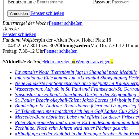
Benutzername
Passwort
Fenster schließen
Bauernregel der Woche
Fenster schließen
Tierecke
Fenster schließen
Fundamt Wolfsberg
In der »Alten Post«, Hoher Platz 16
T: 04352 537-301 bzw. 302
Öffnungszeiten:
Mo–Do: 7.30–12 Uhr u
Freitag: 7.30–12 Uhr
Fenster schließen
//Aktuell
ste
Beiträge
Mehr anzeigen
»
Weniger anzeigen
»
Lavanttaler Noah Trettenbrein jagt in Shanghai nach Medaille
Internationale Elite kommt zum »Lavanttal Showjumping Festi
Neue Sandkiste mit Sonnenschutz am Spielplatz im Kapuzinerp
Wassersparen: Aufrufe in St. Paul und Frantschach-St. Gertra
Saisonstart im Fußball-Unterhaus: Derby in der Regionalliga, E
St. Pauler Beachvolleyball-Talent Jakob Lorenz (14) holt in Por
Bundesliga: St. Andräer Tennisdamen feiern mit Gruppensieg im
34 Teilnehmerinnen matchten sich beim Golf Ladies Cup 2026
Mercedes-Benz eSprinter: Leise und effizient ist dieser Pritsch
Roter Bürgermeister und oranger Ex-Landeshauptmann in Ital
Zechhütte: Nach zehn Jahren wird neuer Pächter gesucht
»Blindflug« bei der Einfahrt in die Redinger Straße: Beim Fried