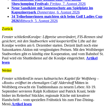
Showjumping Festival«
Freitag,
7. August 2026
Neue Sandkiste mit Sonnenschutz am Spielplatz im
Kapuzinerpark
Donnerstag,
6. August 2026
34 Teilnehmerinnen matchten sich beim Golf Ladies Cup
2026
Mittwoch,
5. August 2026
Zurück
Fenster schließen
Koralpe: Liftpreise unverändert, FIS-Rennen sind
gesichert, mit den Stadtwerken wird kooperiert
Die Lifte auf der
Koralpe werden am 6. Dezember starten. Derzeit läuft noch eine
Saisonkarten-Aktion mit vergünstigten Preisen. Mit den Wolfsberger
Stadtwerken gibt es künftig eine Kooperation, und vom Bahnhof St.
Paul wird ein Shuttledienst auf die Koralpe eingerichtet.
Artikel
lesen
Weiter
Fenster schließen
Ein neues kulinarisches Kapitel für Wolfsberg –
»Roots« eröffnet im ehemaligen Café Aldershoff
Mitten in
Wolfsberg erwacht ein Traditionshaus zu neuem Leben: Ab 19.
September servieren Ralph Kollnitzer und Patrick Kranl, beide
bisher im Reiterhof Stückler, regionale Küche mit kreativer
Handschrift – vom speziellen Frühstück bis zum Fine-Dining-
Menü.
Artikel lesen