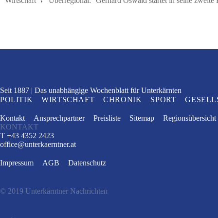
Wirtschaft
Über­re­gi­o­nal:
Gerhard Oswald startet in seine zweite
Seit 1887
Das unabhängige Wochenblatt
für Unterkärnten
POLITIK
WIRTSCHAFT
CHRONIK
SPORT
GESELL
Kontakt
Ansprechpartner
Preisliste
Sitemap
Regionsübersicht
KONTAKT
T +43 4352 2423
office
@
unterkaerntner.at
Impressum
AGB
Datenschutz
© 2019 Unterkärntner Nachrichten
e