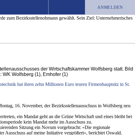
nn
ANMELDEN
urde zum Bezirksstellenobmann gewählt. Sein Ziel: Unternehmerisches
TEST-ABO
JOBS
CHRONIK
stellenausschusses der Wirtschaftskammer Wolfsberg statt. Bild
: WK Wolfsberg (1), Emhofer (1)
technik hat ihren zehn Millionen Euro teuren Firmenhauptsitz in St.
ontag, 16. November, der Bezirksstellenausschuss in Wolfsberg neu
treten, ein Mandat geht an die Grüne Wirtschaft und eines bleibt bei
tionsperiode kein Mandat mehr im Ausschuss zu.
ierenden Sitzung ein Novum vorgebracht: »Die regionale
r Ausschuss auf meine Initiative vergrößert«, berichtet Oswald.