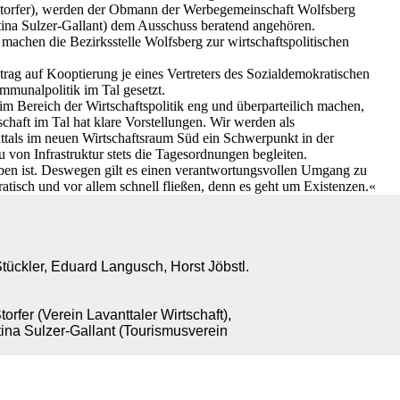
n Storfer), werden der Obmann der Werbegemeinschaft Wolfsberg
tina Sulzer-Gallant) dem Ausschuss beratend angehören.
achen die Bezirksstelle Wolfsberg zur wirtschaftspolitischen
 auf Kooptierung je eines Vertreters des Sozialdemokratischen
ommunalpolitik im Tal gesetzt.
m Bereich der Wirtschaftspolitik eng und überparteilich machen,
chaft im Tal hat klare Vorstellungen. Wir werden als
anttals im neuen Wirtschaftsraum Süd ein Schwerpunkt in der
n Infrastruktur stets die Tagesordnungen begleiten.
en ist. Deswegen gilt es einen verantwortungsvollen Umgang zu
ratisch und vor allem schnell fließen, denn es geht um Existenzen.«
tückler, Eduard Langusch, Horst Jöbstl.
orfer (Verein Lavanttaler Wirtschaft),
tina Sulzer-Gallant (Tourismusverein