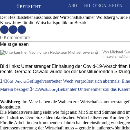
Gerhard Oswald startet in seine zweite Peri
ABO
BILDERGALERIEN
ÜBERSICHT
Ausgabe 47 | Mittwoch, 18. November 20
Der Bezirksstellenausschuss der Wirtschaftskammer Wolfsberg wurde a
Know-how für die Wirtschaftspolitik im Bezirk.
Seit 1887
| Das unabhängige Wochenblatt für Unterkärnten
0 Kommentare
Meist gelesen
Von Michael Sw
m.swersina
@
un
Bild links: Unter strenger Einhaltung der Covid-19-Vorschrift
rechts: Gerhard Oswald wurde bei der konstituierenden Sitzu
1
436
Geflügelverarbeiter Wech vergrößert sich abermals: Ein
St. Andrä
Marein bezogen
3
425
Bekannter Unternehmer soll das Kasern
Wolfsberg
Wolfsberg
. Im März haben die Wahlen zur Wirtschaftskammer stattge
konstituiert.
Die Mandatsverteilung sieht wie folgt aus: Mit Sitz und Stimme sind i
der Industrie. Dem Sozialdemokratischen Wirtschaftsverein Kärnten (
Für die Arbeit in den kommenden Jahren hat der einstimmig wiederge
Interessenvertretung der Wirtschaft muss – gerade in außergewöhnlich