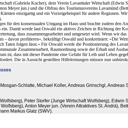
irtschaft (Gabriela Kucher), dem Verein Lavanttaler Wirtschaft (Edwi
Anton Meyer jun.) und die Obfrau des Tourismusvereins Lavamünd (Bet
rnten einzigartig und ein Vorzeigebeispiel für andere Regionen. Wir m
g.
n für den konsensualen Umgang im Haus und brachte zudem den Antrag
ss ein. Damit werde laut Oswald ein aktives Zeichen in Richtung der K
rtretung, dass zusammengearbeitet und umgesetzt wird. Wenn wir das i
m – davon profitieren«, bekräftigt Oswald und konkretisiert: »Die Wirts
auch Taten folgen lässt.« Für Oswald werde die Positionierung des Lav
munale Zusammenarbeit, Raumordnung sowie der Erhalt und Ausbau vo
ist, dass mit dieser Pandemie eine Gefahr für Leib und Leben gegeb
efordert. Die in Aussicht gestellten Hilfeleistungen müssen nun unbürok
usses
 Mosgan-Schlatte, Michael Koller, Andreas Grinschgl, Andreas S
Wolfsberg), Peter Storfer (Junge Wirtschaft Wolfsberg), Edwin St
lfsberg), Anton Meyer jun. (Verein Attraktives St. Andrä), Bet
mann Markus Glatz (SWV).