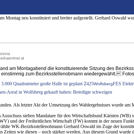
ode als Wirtschaftskammer-Bezirksstellenobma
20
m Montag neu konstituiert und breiter aufgestellt. Gerhard Oswald w
ersina
terkaerntner.at
en fand am Montagabend die konstituierende Sitzung des Bezirks
ng einstimmig zum Bezirksstellenobmann wiedergewählt. Fotos
e 3.000 Quadratmeter große Halle ist geplant
2
425
FES Elektro
Wolfsberg
en-Areal in Wolfsberg gekauft haben: Beteiligte schweigen
funden. Als letzter Akt der Umsetzung des Wahlergebnisses wurde am M
m Ausschuss sieben Mandatare für den Wirtschaftsbund Kärnten (WB) ver
SWV) und der Freiheitlichen Wirtschaft (FW) kommt in der neuen Funk
wählte WK-Bezirksstellenobmann Gerhard Oswald im Zuge der konstitu
en Zeiten wie diesen – noch stärker werden. Aus diesem Grund wurde de