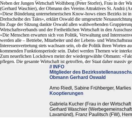
Neben der Jungen Wirtschaft Wolfsberg (Peter Storfer), Frau in der W
(Gerhard Waschier), der Obmann des Vereins Attraktives St. Andrä (
»Diese Bündelung unternehmerischen Know-hows eines Bezirks ist in Kä
Drehscheibe des Tales«, erklärt Oswald die umgesetzte Neuausrichtun
Im Zuge der Sitzung dankte Oswald allen wahlwerbenden Gruppierunge
Wirtschaftsverbands und der Freiheitlichen Wirtschaft in den Ausschu
»Die Menschen erwarten sich von Politik, Verwaltung und Interessenve
werden alle – Betriebe, Mitarbeiter und der Lebens- und Wirtschaftsrau
Interessenvertretung stets wachsam sein, ob die Politik ihren Worten 
kommenden Funktionsperiode sein. Dabei werden Themen wie interkom
Zum neuerlichen Lockdown meint der wiedergewählte Obmann: »Faktum 
pflegen. Die gesamte Wirtschaft ist getroffen, der Staat daher massiv g
// INFO
Mitglieder des Bezirksstellenaussch
Obmann Gerhard Oswald
Arno Riedl, Sabine Frühberger, Marlies
Kooptierungen
Gabriela Kucher (Frau in der Wirtschaft 
Gerhard Waschier (Werbegemeinschaft Wo
Lavamünd), Franz Paulitsch (FW), Her