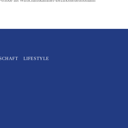
 Periode als Wirtschaftskammer-Bezirksstellenobmann
SCHAFT
LIFESTYLE