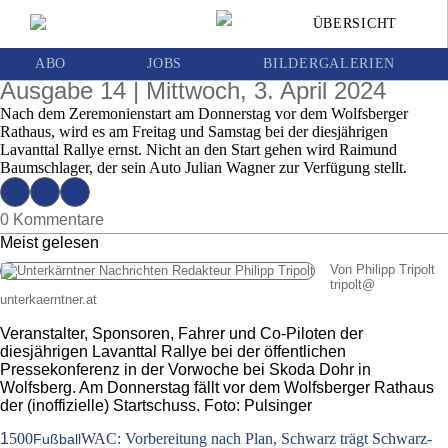
Dröhnende Motoren: Am Wochenende geht
ÜBERSICHT
die 46. Auflage der Lavanttal Rallye über die
Bühne
ABO
JOBS
BILDERGALERIEN
Ausgabe 14 | Mittwoch, 3. April 2024
Nach dem Zeremonienstart am Donnerstag vor dem Wolfsberger
Rathaus, wird es am Freitag und Samstag bei der diesjährigen
Lavanttal Rallye ernst. Nicht an den Start gehen wird Raimund
Baumschlager, der sein Auto Julian Wagner zur Verfügung stellt.
0 Kommentare
Meist gelesen
Von Philipp Tripolt
tripolt
@
unterkaerntner.at
Veranstalter, Sponsoren, Fahrer und Co-Piloten der
diesjährigen Lavanttal Rallye bei der öffentlichen
Pressekonferenz in der Vorwoche bei Skoda Dohr in
Wolfsberg. Am Donnerstag fällt vor dem Wolfsberger Rathaus
der (inoffizielle) Startschuss. Foto: Pulsinger
1
500
WAC: Vorbereitung nach Plan, Schwarz trägt Schwarz-
Fußball