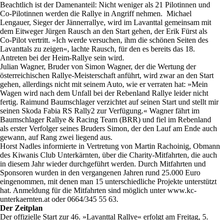
Beachtlich ist der Damenanteil: Nicht weniger als 21 Pilotinnen und
Co-Pilotinnen werden die Rallye in Angriff nehmen. Michael
Lengauer, Sieger der Jännerrallye, wird im Lavanttal gemeinsam mit
dem Eitweger Jürgen Rausch an den Start gehen, der Erik Fürst als
Co-Pilot vertritt. »Ich werde versuchen, ihm die schönen Seiten des
Lavanttals zu zeigen«, lachte Rausch, für den es bereits das 18.
Antreten bei der Heim-Rallye sein wird.
Julian Wagner, Bruder von Simon Wagner, der die Wertung der
österreichischen Rallye-Meisterschaft anführt, wird zwar an den Start
gehen, allerdings nicht mit seinem Auto, wie er verraten hat: »Mein
Wagen wird nach dem Unfall bei der Rebenland Rallye leider nicht
fertig. Raimund Baumschlager verzichtet auf seinen Start und stellt mir
seinen Skoda Fabia RS Rally2 zur Verfügung.« Wagner fährt im
Baumschlager Rallye & Racing Team (BRR) und fiel im Rebenland
als erster Verfolger seines Bruders Simon, der den Lauf am Ende auch
gewann, auf Rang zwei liegend aus.
Horst Nadles informierte in Vertretung von Martin Rachoinig, Obmann
des Kiwanis Club Unterkärnten, über die Charity-Mitfahrten, die auch
in diesem Jahr wieder durchgeführt werden. Durch Mitfahrten und
Sponsoren wurden in den vergangenen Jahren rund 25.000 Euro
eingenommen, mit denen man 15 unterschiedliche Projekte unterstützt
hat. Anmeldung für die Mitfahrten sind möglich unter www.kc-
unterkaernten.at oder 0664/345 55 63.
Der Zeitplan
Der offizielle Start zur 46. »Lavanttal Rallye« erfolgt am Freitag, 5.