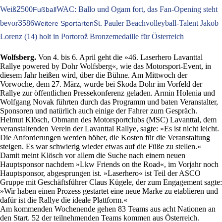
Weiß
2
500
WAC: Ballo und Ogam fort, das Fan-Opening steht
Fußball
bevor
3
586
St. Pauler Beachvolleyball-Talent Jakob
Weitere Sportarten
Lorenz (14) holt in Portorož Bronzemedaille für Österreich
Wolfsberg.
Von 4. bis 6. April geht die »46. Laserhero Lavanttal
Rallye powered by Dohr Wolfsberg«, wie das Motorsport-Event, in
diesem Jahr heißen wird, über die Bühne. Am Mittwoch der
Vorwoche, dem 27. März, wurde bei Skoda Dohr im Vorfeld der
Rallye zur öffentlichen Pressekonferenz geladen. Armin Holenia und
Wolfgang Novak führten durch das Programm und baten Veranstalter,
Sponsoren und natürlich auch einige der Fahrer zum Gespräch.
Helmut Klösch, Obmann des Motorsportclubs (MSC) Lavanttal, dem
veranstaltenden Verein der Lavanttal Rallye, sagte: »Es ist nicht leicht.
Die Anforderungen werden höher, die Kosten für die Veranstaltung
steigen. Es war schwierig wieder etwas auf die Füße zu stellen.«
Damit meint Klösch vor allem die Suche nach einem neuen
Hauptsponsor nachdem »Lkw Friends on the Road«, im Vorjahr noch
Hauptsponsor, abgesprungen ist. »Laserhero« ist Teil der ASCO
Gruppe mit Geschäftsführer Claus Kügele, der zum Engagement sagte:
»Wir haben einen Prozess gestartet eine neue Marke zu etablieren und
dafür ist die Rallye die ideale Plattform.«
Am kommenden Wochenende gehen 83 Teams aus acht Nationen an
den Start. 52 der teilnehmenden Teams kommen aus Österreich.