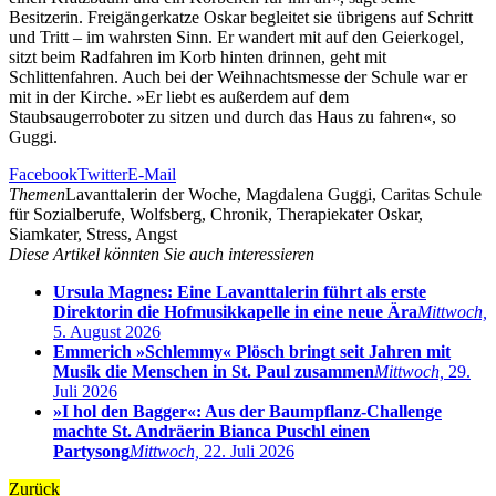
Besitzerin. Freigängerkatze Oskar begleitet sie übrigens auf Schritt
und Tritt – im wahrsten Sinn. Er wandert mit auf den Geierkogel,
sitzt beim Radfahren im Korb hinten drinnen, geht mit
Schlittenfahren. Auch bei der Weihnachtsmesse der Schule war er
mit in der Kirche. »Er liebt es außerdem auf dem
Staubsaugerroboter zu sitzen und durch das Haus zu fahren«, so
Guggi.
Facebook
Twitter
E-Mail
Themen
Lavanttalerin der Woche, Magdalena Guggi, Caritas Schule
für Sozialberufe, Wolfsberg, Chronik, Therapiekater Oskar,
Siamkater, Stress, Angst
Diese Artikel könnten Sie auch interessieren
Ursula Magnes: Eine Lavanttalerin führt als erste
Direktorin die Hofmusikkapelle in eine neue Ära
Mittwoch,
5. August 2026
Emmerich »Schlemmy« Plösch bringt seit Jahren mit
Musik die Menschen in St. Paul zusammen
Mittwoch,
29.
Juli 2026
»I hol den Bagger«: Aus der Baumpflanz-Challenge
machte St. Andräerin Bianca Puschl einen
Partysong
Mittwoch,
22. Juli 2026
Zurück