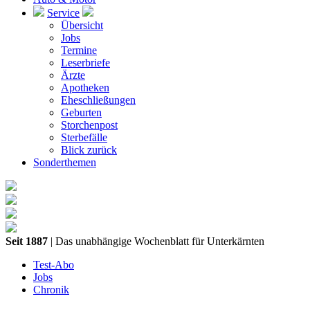
Service
Übersicht
Jobs
Termine
Leserbriefe
Ärzte
Apotheken
Eheschließungen
Geburten
Storchenpost
Sterbefälle
Blick zurück
Sonderthemen
Seit 1887
| Das unabhängige Wochenblatt für Unterkärnten
Test-Abo
Jobs
Chronik