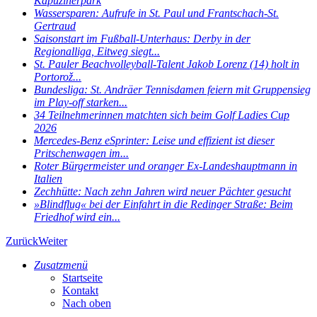
Kapuzinerpark
Wassersparen: Aufrufe in St. Paul und Frantschach-St.
Gertraud
Saisonstart im Fußball-Unterhaus: Derby in der
Regionalliga, Eitweg siegt...
St. Pauler Beachvolleyball-Talent Jakob Lorenz (14) holt in
Portorož...
Bundesliga: St. Andräer Tennisdamen feiern mit Gruppensieg
im Play-off starken...
34 Teilnehmerinnen matchten sich beim Golf Ladies Cup
2026
Mercedes-Benz eSprinter: Leise und effizient ist dieser
Pritschenwagen im...
Roter Bürgermeister und oranger Ex-Landeshauptmann in
Italien
Zechhütte: Nach zehn Jahren wird neuer Pächter gesucht
»Blindflug« bei der Einfahrt in die Redinger Straße: Beim
Friedhof wird ein...
Zurück
Weiter
Zusatzmenü
Startseite
Kontakt
Nach oben