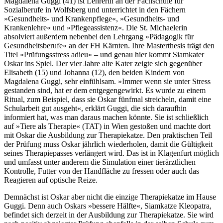
Magdalena Guggi (41) ist Lehrerin an der Fachschule für
Sozialberufe in Wolfsberg und unterrichtet in den Fächern
»Gesundheits- und Krankenpflege«, »Gesundheits- und
Krankenlehre« und »Pflegeassistenz«. Die St. Michaelerin
absolviert außerdem nebenbei den Lehrgang »Pädagogik für
Gesundheitsberufe« an der FH Kärnten. Ihre Masterthesis trägt den
Titel »Prüfungsstress adieu« – und genau hier kommt Siamkater
Oskar ins Spiel. Der vier Jahre alte Kater zeigte sich gegenüber
Elisabeth (15) und Johanna (12), den beiden Kindern von
Magdalena Guggi, sehr einfühlsam. »Immer wenn sie unter Stress
gestanden sind, hat er dem entgegengewirkt. Es wurde zu einem
Ritual, zum Beispiel, dass sie Oskar fünfmal streicheln, damit eine
Schularbeit gut ausgeht«, erklärt Guggi, die sich daraufhin
informiert hat, was man daraus machen könnte. Sie ist schließlich
auf »Tiere als Therapie« (TAT) in Wien gestoßen und machte dort
mit Oskar die Ausbildung zur Therapiekatze. Den praktischen Teil
der Prüfung muss Oskar jährlich wiederholen, damit die Gültigkeit
seines Therapiepasses verlängert wird. Das ist in Klagenfurt möglich
und umfasst unter anderem die Simulation einer tierärztlichen
Kontrolle, Futter von der Handfläche zu fressen oder auch das
Reagieren auf optische Reize.
Demnächst ist Oskar aber nicht die einzige Therapiekatze im Hause
Guggi. Denn auch Oskars »bessere Hälfte«, Siamkatze Kleopatra,
befindet sich derzeit in der Ausbildung zur Therapiekatze. Sie wird