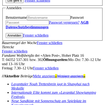
Fenster schließen
Anmelden
Benutzername
Passwort
Passwort vergessen?
AGB
Datenschutzbestimmungen
Fenster schließen
Bauernregel der Woche
Fenster schließen
Tierecke
Fenster schließen
Fundamt Wolfsberg
In der »Alten Post«, Hoher Platz 16
T: 04352 537-301 bzw. 302
Öffnungszeiten:
Mo–Do: 7.30–12 Uhr
und 13–16 Uhr
Freitag: 7.30–12 Uhr
Fenster schließen
//Aktuell
ste
Beiträge
Mehr anzeigen
»
Weniger anzeigen
»
Lavanttaler Noah Trettenbrein jagt in Shanghai nach
Medaille
Internationale Elite kommt zum »Lavanttal Showjumping
Festival«
Neue Sandkiste mit Sonnenschutz am Spielplatz im