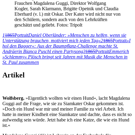
Frauchen Magdalena Guggi, Direktor Wolfgang
Kogler, Sarah Klarmann, Brigitte Opetnik und Claudia
Eberhard (v. l.) mit Oskar. Der Kater wird nicht nur von
den Schülern, sondern auch von den Lehrkräften
geschätzt und geliebt. Fotos: Tripolt
1
1865
Portrait
Daniel Oberländer: »Menschen zu helfen, wenn sie
Unterstützung brauchen, motiviert mich jeden Tag«
2
1865
Portrait
»I
hol den Bagger«: Aus der Baumpflanz-Challenge machte St.
Andräerin Bianca Puschl einen Partysong
3
1865
Portrait
Emmerich
»Schlemmy« Plösch bringt seit Jahren mit Musik die Menschen in
St. Paul zusammen
Artikel
Wolfsberg.
»Eigentlich wollten wir einen Hund«, lacht Magdalena
Guggi auf die Frage, wie sie zu Siamkater Oskar gekommen ist.
»Doch ein Hund war mir und meiner Familie zu viel Arbeit. Ich
hatte in meiner Kindheit eine Siamkatze und dachte, dass es nicht so
aufwendig sein würde. Jetzt habe ich eine Katze, die wie ein Hund
ist.«