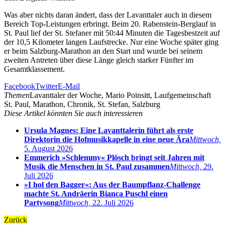
Was aber nichts daran ändert, dass der Lavanttaler auch in diesem
Bereich Top-Leistungen erbringt. Beim 20. Rabenstein-Berglauf in
St. Paul lief der St. Stefaner mit 50:44 Minuten die Tagesbestzeit auf
der 10,5 Kilometer langen Laufstrecke. Nur eine Woche später ging
er beim Salzburg-Marathon an den Start und wurde bei seinem
zweiten Antreten über diese Länge gleich starker Fünfter im
Gesamtklassement.
Facebook
Twitter
E-Mail
Themen
Lavanttaler der Woche, Mario Poinsitt, Laufgemeinschaft
St. Paul, Marathon, Chronik, St. Stefan, Salzburg
Diese Artikel könnten Sie auch interessieren
Ursula Magnes: Eine Lavanttalerin führt als erste
Direktorin die Hofmusikkapelle in eine neue Ära
Mittwoch,
5. August 2026
Emmerich »Schlemmy« Plösch bringt seit Jahren mit
Musik die Menschen in St. Paul zusammen
Mittwoch,
29.
Juli 2026
»I hol den Bagger«: Aus der Baumpflanz-Challenge
machte St. Andräerin Bianca Puschl einen
Partysong
Mittwoch,
22. Juli 2026
Zurück