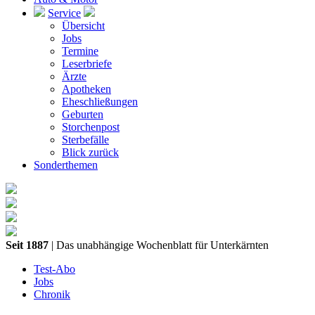
Service
Übersicht
Jobs
Termine
Leserbriefe
Ärzte
Apotheken
Eheschließungen
Geburten
Storchenpost
Sterbefälle
Blick zurück
Sonderthemen
Seit 1887
| Das unabhängige Wochenblatt für Unterkärnten
Test-Abo
Jobs
Chronik