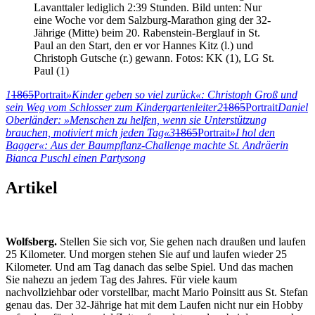
Lavanttaler lediglich 2:39 Stunden. Bild unten: Nur
eine Woche vor dem Salzburg-Marathon ging der 32-
Jährige (Mitte) beim 20. Rabenstein-Berglauf in St.
Paul an den Start, den er vor Hannes Kitz (l.) und
Christoph Gutsche (r.) gewann. Fotos: KK (1), LG St.
Paul (1)
1
1865
Portrait
»Kinder geben so viel zurück«: Christoph Groß und
sein Weg vom Schlosser zum Kindergartenleiter
2
1865
Portrait
Daniel
Oberländer: »Menschen zu helfen, wenn sie Unterstützung
brauchen, motiviert mich jeden Tag«
3
1865
Portrait
»I hol den
Bagger«: Aus der Baumpflanz-Challenge machte St. Andräerin
Bianca Puschl einen Partysong
Artikel
Wolfsberg.
Stellen Sie sich vor, Sie gehen nach draußen und laufen
25 Kilometer. Und morgen stehen Sie auf und laufen wieder 25
Kilometer. Und am Tag danach das selbe Spiel. Und das machen
Sie nahezu an jedem Tag des Jahres. Für viele kaum
nachvollziehbar oder vorstellbar, macht Mario Poinsitt aus St. Stefan
genau das. Der 32-Jährige hat mit dem Laufen nicht nur ein Hobby