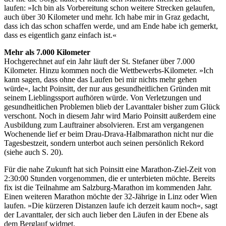
laufen: »Ich bin als Vorbereitung schon weitere Strecken gelaufen,
auch über 30 Kilometer und mehr. Ich habe mir in Graz gedacht,
dass ich das schon schaffen werde, und am Ende habe ich gemerkt,
dass es eigentlich ganz einfach ist.«
Mehr als 7.000 Kilometer
Hochgerechnet auf ein Jahr läuft der St. Stefaner über 7.000
Kilometer. Hinzu kommen noch die Wettbewerbs-Kilometer. »Ich
kann sagen, dass ohne das Laufen bei mir nichts mehr gehen
würde«, lacht Poinsitt, der nur aus gesundheitlichen Gründen mit
seinem Lieblingssport aufhören würde. Von Verletzungen und
gesundheitlichen Problemen blieb der Lavanttaler bisher zum Glück
verschont. Noch in diesem Jahr wird Mario Poinsitt außerdem eine
Ausbildung zum Lauftrainer absolvieren. Erst am vergangenen
Wochenende lief er beim Drau-Drava-Halbmarathon nicht nur die
Tagesbestzeit, sondern unterbot auch seinen persönlich Rekord
(siehe auch S. 20).
Für die nahe Zukunft hat sich Poinsitt eine Marathon-Ziel-Zeit von
2:30:00 Stunden vorgenommen, die er unterbieten möchte. Bereits
fix ist die Teilnahme am Salzburg-Marathon im kommenden Jahr.
Einen weiteren Marathon möchte der 32-Jährige in Linz oder Wien
laufen. »Die kürzeren Distanzen laufe ich derzeit kaum noch«, sagt
der Lavanttaler, der sich auch lieber den Läufen in der Ebene als
dem Berglauf widmet.