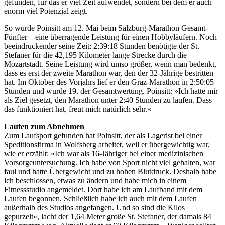
gefunden, für das er viel Zeit aufwendet, sondern bei dem er auch
enorm viel Potenzial zeigt.
So wurde Poinsitt am 12. Mai beim Salzburg-Marathon Gesamt-
Fünfter – eine überragende Leistung für einen Hobbyläufern. Noch
beeindruckender seine Zeit: 2:39:18 Stunden benötigte der St.
Stefaner für die 42,195 Kilometer lange Strecke durch die
Mozartstadt. Seine Leistung wird umso größer, wenn man bedenkt,
dass es erst der zweite Marathon war, den der 32-Jährige bestritten
hat. Im Oktober des Vorjahrs lief er den Graz-Marathon in 2:50:05
Stunden und wurde 19. der Gesamtwertung. Poinsitt: »Ich hatte mir
als Ziel gesetzt, den Marathon unter 2:40 Stunden zu laufen. Dass
das funktioniert hat, freut mich natürlich sehr.«
Laufen zum Abnehmen
Zum Laufsport gefunden hat Poinsitt, der als Lagerist bei einer
Speditionsfirma in Wolfsberg arbeitet, weil er übergewichtig war,
wie er erzählt: »Ich war als 16-Jähriger bei einer medizinischen
Vorsorgeuntersuchung. Ich habe von Sport nicht viel gehalten, war
faul und hatte Übergewicht und zu hohen Blutdruck. Deshalb habe
ich beschlossen, etwas zu ändern und habe mich in einem
Fitnessstudio angemeldet. Dort habe ich am Laufband mit dem
Laufen begonnen. Schließlich habe ich auch mit dem Laufen
außerhalb des Studios angefangen. Und so sind die Kilos
gepurzelt«, lacht der 1,64 Meter große St. Stefaner, der damals 84