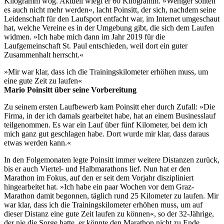
Kilogramm wog. Aktuell wiegt er 60 Kilogramm. »Weniger sollten
es auch nicht mehr werden«, lacht Poinsitt, der sich, nachdem seine
Leidenschaft für den Laufsport entfacht war, im Internet umgeschaut
hat, welche Vereine es in der Umgebung gibt, die sich dem Laufen
widmen. »Ich habe mich dann im Jahr 2019 für die
Laufgemeinschaft St. Paul entschieden, weil dort ein guter
Zusammenhalt herrscht.«
»Mir war klar, dass ich die Trainingskilometer erhöhen muss, um
eine gute Zeit zu laufen«
Mario Poinsitt über seine Vorbereitung
Zu seinem ersten Laufbewerb kam Poinsitt eher durch Zufall: »Die
Firma, in der ich damals gearbeitet habe, hat an einem Businesslauf
teilgenommen. Es war ein Lauf über fünf Kilometer, bei dem ich
mich ganz gut geschlagen habe. Dort wurde mir klar, dass daraus
etwas werden kann.«
In den Folgemonaten legte Poinsitt immer weitere Distanzen zurück,
bis er auch Viertel- und Halbmarathons lief. Nun hat er den
Marathon im Fokus, auf den er seit dem Vorjahr diszipliniert
hingearbeitet hat. »Ich habe ein paar Wochen vor dem Graz-
Marathon damit begonnen, täglich rund 25 Kilometer zu laufen. Mir
war klar, dass ich die Trainingskilometer erhöhen muss, um auf
dieser Distanz eine gute Zeit laufen zu können«, so der 32-Jährige,
der nie die Sorge hatte, er könnte den Marathon nicht zu Ende