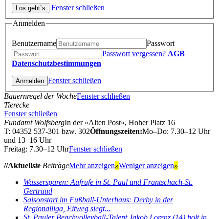
Fenster schließen
Anmelden
Benutzername
Passwort
Passwort vergessen?
AGB
Datenschutzbestimmungen
Fenster schließen
Bauernregel der Woche
Fenster schließen
Tierecke
Fenster schließen
Fundamt Wolfsberg
In der »Alten Post«, Hoher Platz 16
T: 04352 537-301 bzw. 302
Öffnungszeiten:
Mo–Do: 7.30–12 Uhr
und 13–16 Uhr
Freitag: 7.30–12 Uhr
Fenster schließen
//Aktuell
ste
Beiträge
Mehr anzeigen
»
Weniger anzeigen
»
Wassersparen: Aufrufe in St. Paul und Frantschach-St.
Gertraud
Saisonstart im Fußball-Unterhaus: Derby in der
Regionalliga, Eitweg siegt...
St. Pauler Beachvolleyball-Talent Jakob Lorenz (14) holt in