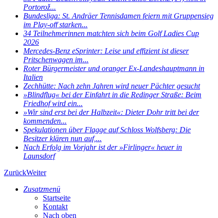
Portorož...
Bundesliga: St. Andräer Tennisdamen feiern mit Gruppensieg
im Play-off starken...
34 Teilnehmerinnen matchten sich beim Golf Ladies Cup
2026
Mercedes-Benz eSprinter: Leise und effizient ist dieser
Pritschenwagen im...
Roter Bürgermeister und oranger Ex-Landeshauptmann in
Italien
Zechhütte: Nach zehn Jahren wird neuer Pächter gesucht
»Blindflug« bei der Einfahrt in die Redinger Straße: Beim
Friedhof wird ein...
»Wir sind erst bei der Halbzeit«: Dieter Dohr tritt bei der
kommenden...
Spekulationen über Flagge auf Schloss Wolfsberg: Die
Besitzer klären nun auf,...
Nach Erfolg im Vorjahr ist der »Firlinger« heuer in
Launsdorf
Zurück
Weiter
Zusatzmenü
Startseite
Kontakt
Nach oben