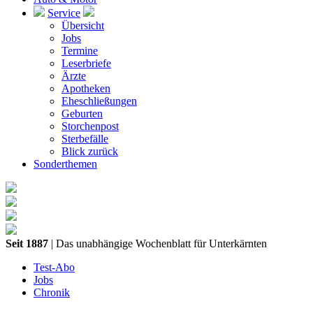
Service
Übersicht
Jobs
Termine
Leserbriefe
Ärzte
Apotheken
Eheschließungen
Geburten
Storchenpost
Sterbefälle
Blick zurück
Sonderthemen
Seit 1887
| Das unabhängige Wochenblatt für Unterkärnten
Test-Abo
Jobs
Chronik