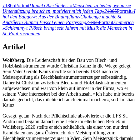
1
1865
Portrait
Daniel Oberländer: »Menschen zu helfen, wenn sie
Unterstützung brauchen, motiviert mich jeden Tag«
2
1865
Portrait
»I
hol den Bagger«: Aus der Baumpflanz-Challenge machte St.
Andräerin Bianca Puschl einen Partysong
3
1865
Portrait
Emmerich
»Schlemmy« Plösch bringt seit Jahren mit Musik die Menschen in
St. Paul zusammen
Artikel
Wolfsberg.
Die Leidenschaft für den Bau von Blech- und
Holzblasinstrumenten wurde Christian Kainz in die Wiege gelegt.
Sein Vater Gerald Kainz machte sich bereits 1983 nach der
Meisterprüfung als Blechblasinstrumenteerzeuger selbstständig.
Daher ist Christian zwischen Blech- und Holzblasinstrumenten
aufgewachsen und war von klein auf immer in der Firma, wo er
seinem Vater interessiert bei der Arbeit zusah. »Ich habe mir bereits
damals gedacht, das möchte ich auch einmal machen«, so Christian
Kainz.
Gesagt, getan: Nach der Pflichtschule absolvierte er die LFS St.
Andrä und begann danach eine Lehre im elterlichen Betrieb in
Wolfsberg. 2020 stellte er sich schließlich, als einer von nur drei
Kandidaten aus ganz Österreich, der Meisterprüfung zum
Blechblasinstrumentenerzeuger in Wien. Sein Meisterstück damals