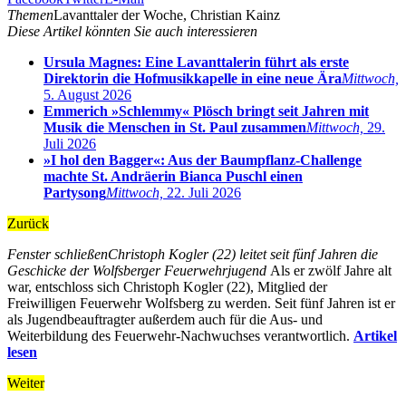
Themen
Lavanttaler der Woche, Christian Kainz
Diese Artikel könnten Sie auch interessieren
Ursula Magnes: Eine Lavanttalerin führt als erste
Direktorin die Hofmusikkapelle in eine neue Ära
Mittwoch,
5. August 2026
Emmerich »Schlemmy« Plösch bringt seit Jahren mit
Musik die Menschen in St. Paul zusammen
Mittwoch,
29.
Juli 2026
»I hol den Bagger«: Aus der Baumpflanz-Challenge
machte St. Andräerin Bianca Puschl einen
Partysong
Mittwoch,
22. Juli 2026
Zurück
Fenster schließen
Christoph Kogler (22) leitet seit fünf Jahren die
Geschicke der Wolfsberger Feuerwehrjugend
Als er zwölf Jahre alt
war, entschloss sich Christoph Kogler (22), Mitglied der
Freiwilligen Feuerwehr Wolfsberg zu werden. Seit fünf Jahren ist er
als Jugendbeauftragter außerdem auch für die Aus- und
Weiterbildung des Feuerwehr-Nachwuchses verantwortlich.
Artikel
lesen
Weiter