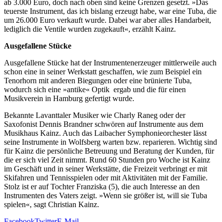
ab 3.000 Euro, doch nach oben sind keine Grenzen gesetzt. »Das
teuerste Instrument, das ich bislang erzeugt habe, war eine Tuba, die
um 26.000 Euro verkauft wurde. Dabei war aber alles Handarbeit,
lediglich die Ventile wurden zugekauft«, erzählt Kainz.
Ausgefallene Stücke
Ausgefallene Stücke hat der Instrumentenerzeuger mittlerweile auch
schon eine in seiner Werkstatt geschaffen, wie zum Beispiel ein
Tenorhorn mit anderen Biegungen oder eine brünierte Tuba,
wodurch sich eine »antike« Optik ergab und die für einen
Musikverein in Hamburg gefertigt wurde.
Bekannte Lavanttaler Musiker wie Charly Raneg oder der
Saxofonist Dennis Brandner schwören auf Instrumente aus dem
Musikhaus Kainz. Auch das Laibacher Symphonieorchester lässt
seine Instrumente in Wolfsberg warten bzw. reparieren. Wichtig sind
für Kainz die persönliche Betreuung und Beratung der Kunden, für
die er sich viel Zeit nimmt. Rund 60 Stunden pro Woche ist Kainz
im Geschäft und in seiner Werkstätte, die Freizeit verbringt er mit
Skifahren und Tennisspielen oder mit Aktivitäten mit der Familie.
Stolz ist er auf Tochter Franziska (5), die auch Interesse an den
Instrumenten des Vaters zeigt. »Wenn sie größer ist, will sie Tuba
spielen«, sagt Christian Kainz.
Facebook
Twitter
E-Mail