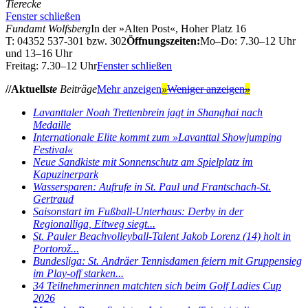
Tierecke
Fenster schließen
Fundamt Wolfsberg
In der »Alten Post«, Hoher Platz 16
T: 04352 537-301 bzw. 302
Öffnungszeiten:
Mo–Do: 7.30–12 Uhr
und 13–16 Uhr
Freitag: 7.30–12 Uhr
Fenster schließen
//Aktuell
ste
Beiträge
Mehr anzeigen
»
Weniger anzeigen
»
Lavanttaler Noah Trettenbrein jagt in Shanghai nach
Medaille
Internationale Elite kommt zum »Lavanttal Showjumping
Festival«
Neue Sandkiste mit Sonnenschutz am Spielplatz im
Kapuzinerpark
Wassersparen: Aufrufe in St. Paul und Frantschach-St.
Gertraud
Saisonstart im Fußball-Unterhaus: Derby in der
Regionalliga, Eitweg siegt...
St. Pauler Beachvolleyball-Talent Jakob Lorenz (14) holt in
Portorož...
Bundesliga: St. Andräer Tennisdamen feiern mit Gruppensieg
im Play-off starken...
34 Teilnehmerinnen matchten sich beim Golf Ladies Cup
2026