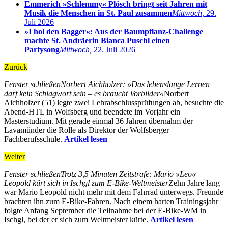
Emmerich »Schlemmy« Plösch bringt seit Jahren mit
Musik die Menschen in St. Paul zusammen
Mittwoch,
29.
Juli 2026
»I hol den Bagger«: Aus der Baumpflanz-Challenge
machte St. Andräerin Bianca Puschl einen
Partysong
Mittwoch,
22. Juli 2026
Zurück
Fenster schließen
Norbert Aichholzer: »Das lebenslange Lernen
darf kein Schlagwort sein – es braucht Vorbilder«
Norbert
Aichholzer (51) legte zwei Lehrabschlussprüfungen ab, besuchte die
Abend-HTL in Wolfsberg und beendete im Vorjahr ein
Masterstudium. Mit gerade einmal 36 Jahren übernahm der
Lavamünder die Rolle als Direktor der Wolfsberger
Fachberufsschule.
Artikel lesen
Weiter
Fenster schließen
Trotz 3,5 Minuten Zeitstrafe: Mario »Leo«
Leopold kürt sich in Ischgl zum E-Bike-Weltmeister
Zehn Jahre lang
war Mario Leopold nicht mehr mit dem Fahrrad unterwegs. Freunde
brachten ihn zum E-Bike-Fahren. Nach einem harten Trainingsjahr
folgte Anfang September die Teilnahme bei der E-Bike-WM in
Ischgl, bei der er sich zum Weltmeister kürte.
Artikel lesen