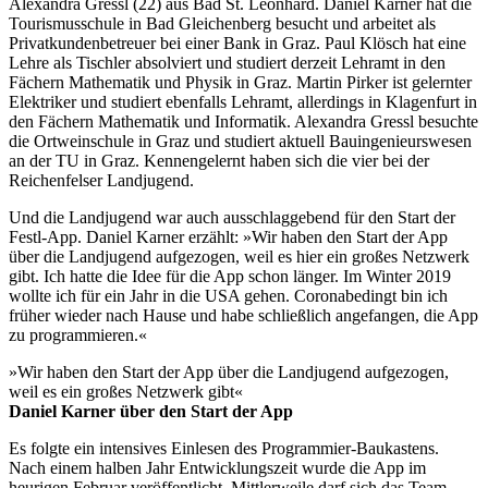
Alexandra Gressl (22) aus Bad St. Leonhard. Daniel Karner hat die
Tourismusschule in Bad Gleichenberg besucht und arbeitet als
Privatkundenbetreuer bei einer Bank in Graz. Paul Klösch hat eine
Lehre als Tischler absolviert und studiert derzeit Lehramt in den
Fächern Mathematik und Physik in Graz. Martin Pirker ist gelernter
Elektriker und studiert ebenfalls Lehramt, allerdings in Klagenfurt in
den Fächern Mathematik und Informatik. Alexandra Gressl besuchte
die Ortweinschule in Graz und studiert aktuell Bauingenieurswesen
an der TU in Graz. Kennengelernt haben sich die vier bei der
Reichenfelser Landjugend.
Und die Landjugend war auch ausschlaggebend für den Start der
Festl-App. Daniel Karner erzählt: »Wir haben den Start der App
über die Landjugend aufgezogen, weil es hier ein großes Netzwerk
gibt. Ich hatte die Idee für die App schon länger. Im Winter 2019
wollte ich für ein Jahr in die USA gehen. Coronabedingt bin ich
früher wieder nach Hause und habe schließlich angefangen, die App
zu programmieren.«
»Wir haben den Start der App über die Landjugend aufgezogen,
weil es ein großes Netzwerk gibt«
Daniel Karner über den Start der App
Es folgte ein intensives Einlesen des Programmier-Baukastens.
Nach einem halben Jahr Entwicklungszeit wurde die App im
heurigen Februar veröffentlicht. Mittlerweile darf sich das Team