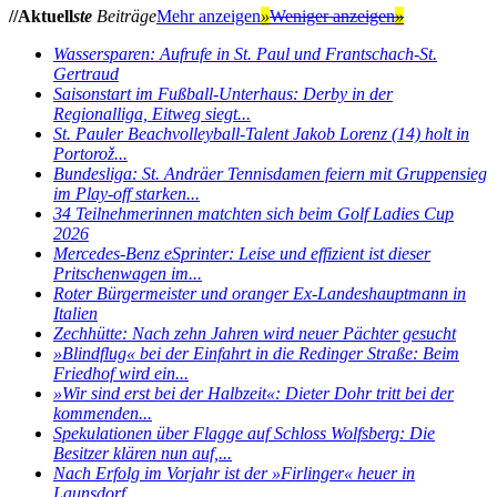
//Aktuell
ste
Beiträge
Mehr anzeigen
»
Weniger anzeigen
»
Wassersparen: Aufrufe in St. Paul und Frantschach-St.
Gertraud
Saisonstart im Fußball-Unterhaus: Derby in der
Regionalliga, Eitweg siegt...
St. Pauler Beachvolleyball-Talent Jakob Lorenz (14) holt in
Portorož...
Bundesliga: St. Andräer Tennisdamen feiern mit Gruppensieg
im Play-off starken...
34 Teilnehmerinnen matchten sich beim Golf Ladies Cup
2026
Mercedes-Benz eSprinter: Leise und effizient ist dieser
Pritschenwagen im...
Roter Bürgermeister und oranger Ex-Landeshauptmann in
Italien
Zechhütte: Nach zehn Jahren wird neuer Pächter gesucht
»Blindflug« bei der Einfahrt in die Redinger Straße: Beim
Friedhof wird ein...
»Wir sind erst bei der Halbzeit«: Dieter Dohr tritt bei der
kommenden...
Spekulationen über Flagge auf Schloss Wolfsberg: Die
Besitzer klären nun auf,...
Nach Erfolg im Vorjahr ist der »Firlinger« heuer in
Launsdorf