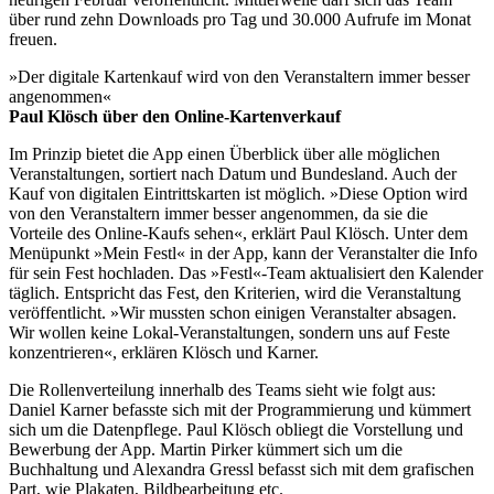
über rund zehn Downloads pro Tag und 30.000 Aufrufe im Monat
freuen.
»Der digitale Kartenkauf wird von den Veranstaltern immer besser
angenommen«
Paul Klösch über den Online-Kartenverkauf
Im Prinzip bietet die App einen Überblick über alle möglichen
Veranstaltungen, sortiert nach Datum und Bundesland. Auch der
Kauf von digitalen Eintrittskarten ist möglich. »Diese Option wird
von den Veranstaltern immer besser angenommen, da sie die
Vorteile des Online-Kaufs sehen«, erklärt Paul Klösch. Unter dem
Menüpunkt »Mein Festl« in der App, kann der Veranstalter die Info
für sein Fest hochladen. Das »Festl«-Team aktualisiert den Kalender
täglich. Entspricht das Fest, den Kriterien, wird die Veranstaltung
veröffentlicht. »Wir mussten schon einigen Veranstalter absagen.
Wir wollen keine Lokal-Veranstaltungen, sondern uns auf Feste
konzentrieren«, erklären Klösch und Karner.
Die Rollenverteilung innerhalb des Teams sieht wie folgt aus:
Daniel Karner befasste sich mit der Programmierung und kümmert
sich um die Datenpflege. Paul Klösch obliegt die Vorstellung und
Bewerbung der App. Martin Pirker kümmert sich um die
Buchhaltung und Alexandra Gressl befasst sich mit dem grafischen
Part, wie Plakaten, Bildbearbeitung etc.