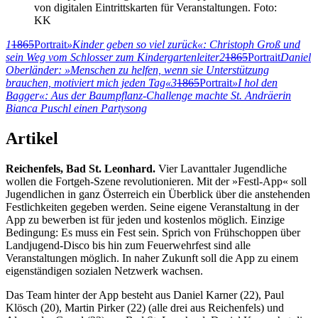
von digitalen Eintrittskarten für Veranstaltungen. Foto:
KK
1
1865
Portrait
»Kinder geben so viel zurück«: Christoph Groß und
sein Weg vom Schlosser zum Kindergartenleiter
2
1865
Portrait
Daniel
Oberländer: »Menschen zu helfen, wenn sie Unterstützung
brauchen, motiviert mich jeden Tag«
3
1865
Portrait
»I hol den
Bagger«: Aus der Baumpflanz-Challenge machte St. Andräerin
Bianca Puschl einen Partysong
Artikel
Reichenfels, Bad St. Leonhard.
Vier Lavanttaler Jugendliche
wollen die Fortgeh-Szene revolutionieren. Mit der »Festl-App« soll
Jugendlichen in ganz Österreich ein Überblick über die anstehenden
Festlichkeiten gegeben werden. Seine eigene Veranstaltung in der
App zu bewerben ist für jeden und kostenlos möglich. Einzige
Bedingung: Es muss ein Fest sein. Sprich von Frühschoppen über
Landjugend-Disco bis hin zum Feuerwehrfest sind alle
Veranstaltungen möglich. In naher Zukunft soll die App zu einem
eigenständigen sozialen Netzwerk wachsen.
Das Team hinter der App besteht aus Daniel Karner (22), Paul
Klösch (20), Martin Pirker (22) (alle drei aus Reichenfels) und