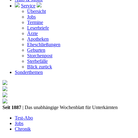
Service
Übersicht
Jobs
Termine
Leserbriefe
Ärzte
Apotheken
Eheschließungen
Geburten
Storchenpost
Sterbefälle
Blick zurück
Sonderthemen
Seit 1887
| Das unabhängige Wochenblatt für Unterkärnten
Test-Abo
Jobs
Chronik