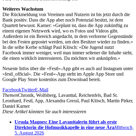
Weiteres Wachstum
Die Rückmeldung von Vereinen und Nutzern ist bis jetzt durch die
Bank positiv. Dass die App aber noch Potenzial besitzt, ist dem
Quartett bewusst. Karner: »Geplant ist, dass die App zukünftig zu
einem eigenen Netzwerk wird, wo es Fotos und Videos gibt.
Außerdem ist ein Bereich angedacht, in dem verlorene Gegenstände
bei den Festen gepostet werden, um den Besitzer wieder zu finden.«
In die selbe Kerbe schlägt Paul Klösch: »Die Jugend nutzt
Facebook immer weniger, weil man immer seltener die Inhalte sieht,
die einen wirklich interessieren. Da möchten wir anknüpfen.«
Neueste Infos über die »Festl«-App gibt es auch auf Instagram unter
»festl_official«. Die »Festl«-App steht im Apple App Store und
Google Play Store kostenlos zum Download bereit.
Facebook
Twitter
E-Mail
Themen
Chronik, Wolfsberg, Lavanttal, Reichenfels, Bad St.
Leonhard, Festl, App, Alexandra Gressl, Paul Klösch, Martin Pirker,
Daniel Karner
Diese Artikel könnten Sie auch interessieren
Ursula Magnes: Eine Lavanttalerin führt als erste
Direktorin die Hofmusikkapelle in eine neue Ära
Mittwoch,
5. August 2026