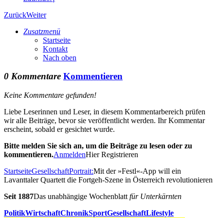
Zurück
Weiter
Zusatzmenü
Startseite
Kontakt
Nach oben
0 Kommentare
Kommentieren
Keine Kommentare gefunden!
Liebe Leserinnen und Leser, in diesem Kommentarbereich prüfen
wir alle Beiträge, bevor sie veröffentlicht werden. Ihr Kommentar
erscheint, sobald er gesichtet wurde.
Bitte melden Sie sich an, um die Beiträge zu lesen oder zu
kommentieren.
Anmelden
Hier Registrieren
Startseite
Gesellschaft
Portrait:
Mit der »Festl«-App will ein
Lavanttaler Quartett die Fortgeh-Szene in Österreich revolutionieren
Seit 1887
Das unabhängige Wochenblatt
für Unterkärnten
Politik
Wirtschaft
Chronik
Sport
Gesellschaft
Lifestyle