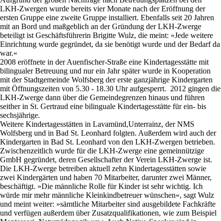
LKH-Zwergen wurde bereits vier Monate nach der Eröffnung der
ersten Gruppe eine zweite Gruppe installiert. Ebenfalls seit 20 Jahren
mit an Bord und maßgeblich an der Gründung der LKH-Zwerge
beteiligt ist Geschäftsführerin Brigitte Wulz, die meint: »Jede weitere
Einrichtung wurde gegründet, da sie benötigt wurde und der Bedarf da
war.«
2008 eröffnete in der Auenfischer-Straße eine Kindertagesstätte mit
bilingualer Betreuung und nur ein Jahr später wurde in Kooperation
mit der Stadtgemeinde Wolfsberg der erste ganzjährige Kindergarten
mit Öffnungszeiten von 5.30 - 18.30 Uhr aufgesperrt. 2012 gingen die
LKH-Zwerge dann über die Gemeindegrenzen hinaus und führen
seither in St. Gertraud eine bilinguale Kindertagesstätte für ein- bis
sechsjährige.
Weitere Kindertagesstätten in Lavamünd,Unterrainz, der NMS
Wolfsberg und in Bad St. Leonhard folgten. Außerdem wird auch der
Kindergarten in Bad St. Leonhard von den LKH-Zwergen betrieben.
Zwischenzeitlich wurde für die LKH-Zwerge eine gemeinnützige
GmbH gegründet, deren Gesellschafter der Verein LKH-Zwerge ist.
Die LKH-Zwerge betreiben aktuell zehn Kindertagesstätten sowie
zwei Kindergärten und haben 70 Mitarbeiter, darunter zwei Männer,
beschäftigt. »Die männliche Rolle für Kinder ist sehr wichtig. Ich
würde mir mehr männliche Kleinkindbetreuer wünschen«, sagt Wulz
und meint weiter: »sämtliche Mitarbeiter sind ausgebildete Fachkräfte
und verfügen außerdem über Zusatzqualifikationen, wie zum Beispiel