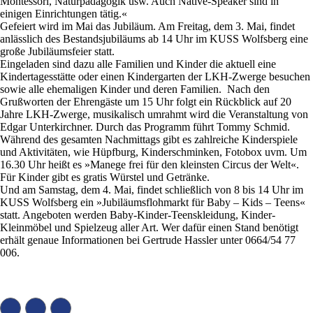
Montessori, Naturpädagogik usw. Auch Native-Speaker sind in
einigen Einrichtungen tätig.«
Gefeiert wird im Mai das Jubiläum. Am Freitag, dem 3. Mai, findet
anlässlich des Bestandsjubiläums ab 14 Uhr im KUSS Wolfsberg eine
große Jubiläumsfeier statt.
Eingeladen sind dazu alle Familien und Kinder die aktuell eine
Kindertagesstätte oder einen Kindergarten der LKH-Zwerge besuchen
sowie alle ehemaligen Kinder und deren Familien. Nach den
Grußworten der Ehrengäste um 15 Uhr folgt ein Rückblick auf 20
Jahre LKH-Zwerge, musikalisch umrahmt wird die Veranstaltung von
Edgar Unterkirchner. Durch das Programm führt Tommy Schmid.
Während des gesamten Nachmittags gibt es zahlreiche Kinderspiele
und Aktivitäten, wie Hüpfburg, Kinderschminken, Fotobox uvm. Um
16.30 Uhr heißt es »Manege frei für den kleinsten Circus der Welt«.
Für Kinder gibt es gratis Würstel und Getränke.
Und am Samstag, dem 4. Mai, findet schließlich von 8 bis 14 Uhr im
KUSS Wolfsberg ein »Jubiläumsflohmarkt für Baby – Kids – Teens«
statt. Angeboten werden Baby-Kinder-Teenskleidung, Kinder-
Kleinmöbel und Spielzeug aller Art. Wer dafür einen Stand benötigt
erhält genaue Informationen bei Gertrude Hassler unter 0664/54 77
006.