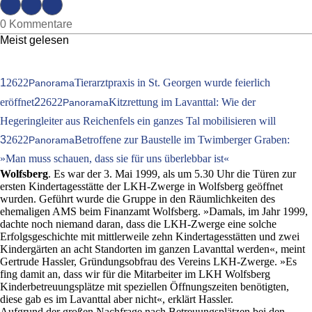
0 Kommentare
Meist gelesen
1
2622
Tierarztpraxis in St. Georgen wurde feierlich
Panorama
eröffnet
2
2622
Kitzrettung im Lavanttal: Wie der
Panorama
Hegeringleiter aus Reichenfels ein ganzes Tal mobilisieren will
3
2622
Betroffene zur Baustelle im Twimberger Graben:
Panorama
»Man muss schauen, dass sie für uns überlebbar ist«
Wolfsberg
. Es war der 3. Mai 1999, als um 5.30 Uhr die Türen zur
ersten Kindertagesstätte der LKH-Zwerge in Wolfsberg geöffnet
wurden. Geführt wurde die Gruppe in den Räumlichkeiten des
ehemaligen AMS beim Finanzamt Wolfsberg. »Damals, im Jahr 1999,
dachte noch niemand daran, dass die LKH-Zwerge eine solche
Erfolgsgeschichte mit mittlerweile zehn Kindertagesstätten und zwei
Kindergärten an acht Standorten im ganzen Lavanttal werden«, meint
Gertrude Hassler, Gründungsobfrau des Vereins LKH-Zwerge. »Es
fing damit an, dass wir für die Mitarbeiter im LKH Wolfsberg
Kinderbetreuungsplätze mit speziellen Öffnungszeiten benötigten,
diese gab es im Lavanttal aber nicht«, erklärt Hassler.
Aufgrund der großen Nachfrage nach Betreuungsplätzen bei den