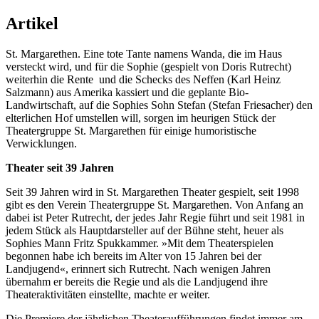
Artikel
St. Margarethen. Eine tote Tante namens Wanda, die im Haus
versteckt wird, und für die Sophie (gespielt von Doris Rutrecht)
weiterhin die Rente und die Schecks des Neffen (Karl Heinz
Salzmann) aus Amerika kassiert und die geplante Bio-
Landwirtschaft, auf die Sophies Sohn Stefan (Stefan Friesacher) den
elterlichen Hof umstellen will, sorgen im heurigen Stück der
Theatergruppe St. Margarethen für einige humoristische
Verwicklungen.
Theater seit 39 Jahren
Seit 39 Jahren wird in St. Margarethen Theater gespielt, seit 1998
gibt es den Verein Theatergruppe St. Margarethen. Von Anfang an
dabei ist Peter Rutrecht, der jedes Jahr Regie führt und seit 1981 in
jedem Stück als Hauptdarsteller auf der Bühne steht, heuer als
Sophies Mann Fritz Spukkammer. »Mit dem Theaterspielen
begonnen habe ich bereits im Alter von 15 Jahren bei der
Landjugend«, erinnert sich Rutrecht. Nach wenigen Jahren
übernahm er bereits die Regie und als die Landjugend ihre
Theateraktivitäten einstellte, machte er weiter.
Die Premiere der jährlichen Theateraufführungen findet immer am