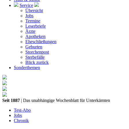
Service
Übersicht
Jobs
Termine
Leserbriefe
Ärzte
Apotheken
Eheschließungen
Geburten
Storchenpost
Sterbefälle
Blick zurück
Sonderthemen
Seit 1887
| Das unabhängige Wochenblatt für Unterkärnten
Test-Abo
Jobs
Chronik