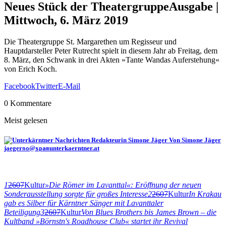
Neues Stück der Theatergruppe
Ausgabe |
Mittwoch, 6. März 2019
Die Theatergruppe St. Margarethen um Regisseur und
Hauptdarsteller Peter Rutrecht spielt in diesem Jahr ab Freitag, dem
8. März, den Schwank in drei Akten »Tante Wandas Auferstehung«
von Erich Koch.
Facebook
Twitter
E-Mail
0 Kommentare
Meist gelesen
Von Simone Jäger
jaeger
@
unterkaerntner.at
no
spam
1
2607
Kultur
»Die Römer im Lavanttal«: Eröffnung der neuen
Sonderausstellung sorgte für großes Interesse
2
2607
Kultur
In Krakau
gab es Silber für Kärntner Sänger mit Lavanttaler
Beteiligung
3
2607
Kultur
Von Blues Brothers bis James Brown – die
Kultband »Börnstn's Roadhouse Club« startet ihr Revival