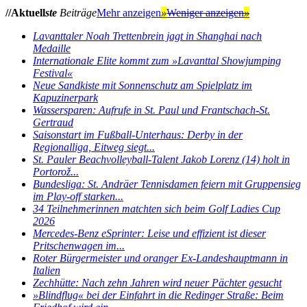
//Aktuell
ste
Beiträge
Mehr anzeigen
»
Weniger anzeigen
»
Lavanttaler Noah Trettenbrein jagt in Shanghai nach
Medaille
Internationale Elite kommt zum »Lavanttal Showjumping
Festival«
Neue Sandkiste mit Sonnenschutz am Spielplatz im
Kapuzinerpark
Wassersparen: Aufrufe in St. Paul und Frantschach-St.
Gertraud
Saisonstart im Fußball-Unterhaus: Derby in der
Regionalliga, Eitweg siegt...
St. Pauler Beachvolleyball-Talent Jakob Lorenz (14) holt in
Portorož...
Bundesliga: St. Andräer Tennisdamen feiern mit Gruppensieg
im Play-off starken...
34 Teilnehmerinnen matchten sich beim Golf Ladies Cup
2026
Mercedes-Benz eSprinter: Leise und effizient ist dieser
Pritschenwagen im...
Roter Bürgermeister und oranger Ex-Landeshauptmann in
Italien
Zechhütte: Nach zehn Jahren wird neuer Pächter gesucht
»Blindflug« bei der Einfahrt in die Redinger Straße: Beim