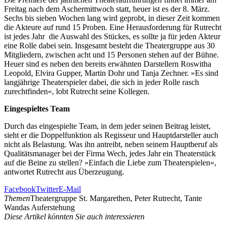
Freitag nach dem Aschermittwoch statt, heuer ist es der 8. März.
Sechs bis sieben Wochen lang wird geprobt, in dieser Zeit kommen
die Akteure auf rund 15 Proben. Eine Herausforderung für Rutrecht
ist jedes Jahr die Auswahl des Stückes, es sollte ja für jeden Akteur
eine Rolle dabei sein. Insgesamt besteht die Theatergruppe aus 30
Mitgliedern, zwischen acht und 15 Personen stehen auf der Bühne.
Heuer sind es neben den bereits erwähnten Darstellern Roswitha
Leopold, Elvira Gupper, Martin Dohr und Tanja Zechner. »Es sind
langjährige Theaterspieler dabei, die sich in jeder Rolle rasch
zurechtfinden«, lobt Rutrecht seine Kollegen.
Eingespieltes Team
Durch das eingespielte Team, in dem jeder seinen Beitrag leistet,
sieht er die Doppelfunktion als Regisseur und Hauptdarsteller auch
nicht als Belastung. Was ihn antreibt, neben seinem Hauptberuf als
Qualitätsmanager bei der Firma Wech, jedes Jahr ein Theaterstück
auf die Beine zu stellen? »Einfach die Liebe zum Theaterspielen«,
antwortet Rutrecht aus Überzeugung.
Facebook
Twitter
E-Mail
Themen
Theatergruppe St. Margarethen, Peter Rutrecht, Tante
Wandas Auferstehung
Diese Artikel könnten Sie auch interessieren