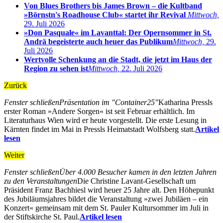
Von Blues Brothers bis James Brown – die Kultband
»Börnstn's Roadhouse Club« startet ihr Revival
Mittwoch,
29. Juli 2026
»Don Pasquale« im Lavanttal: Der Opernsommer in St.
Andrä begeisterte auch heuer das Publikum
Mittwoch,
29.
Juli 2026
Wertvolle Schenkung an die Stadt, die jetzt im Haus der
Region zu sehen ist
Mittwoch,
22. Juli 2026
Zurück
Fenster schließen
Präsentation im "Container25"
Katharina Pressls
erster Roman »Andere Sorgen« ist seit Februar erhältlich. Im
Literaturhaus Wien wird er heute vorgestellt. Die erste Lesung in
Kärnten findet im Mai in Pressls Heimatstadt Wolfsberg statt.
Artikel
lesen
Weiter
Fenster schließen
Über 4.000 Besucher kamen in den letzten Jahren
zu den Veranstaltungen
Die Christine Lavant-Gesellschaft um
Präsident Franz Bachhiesl wird heuer 25 Jahre alt. Den Höhepunkt
des Jubiläumsjahres bildet die Veranstaltung »zwei Jubiläen – ein
Konzert« gemeinsam mit dem St. Pauler Kultursommer im Juli in
der Stiftskirche St. Paul.
Artikel lesen