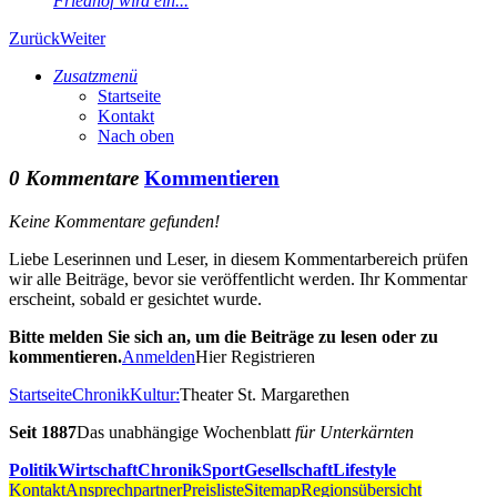
Friedhof wird ein...
Zurück
Weiter
Zusatzmenü
Startseite
Kontakt
Nach oben
0 Kommentare
Kommentieren
Keine Kommentare gefunden!
Liebe Leserinnen und Leser, in diesem Kommentarbereich prüfen
wir alle Beiträge, bevor sie veröffentlicht werden. Ihr Kommentar
erscheint, sobald er gesichtet wurde.
Bitte melden Sie sich an, um die Beiträge zu lesen oder zu
kommentieren.
Anmelden
Hier Registrieren
Startseite
Chronik
Kultur:
Theater St. Margarethen
Seit 1887
Das unabhängige Wochenblatt
für Unterkärnten
Politik
Wirtschaft
Chronik
Sport
Gesellschaft
Lifestyle
Kontakt
Ansprechpartner
Preisliste
Sitemap
Regionsübersicht