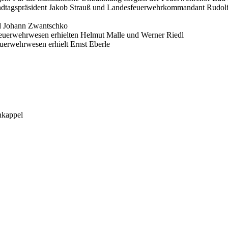
Landtagspräsident Jakob Strauß und Landesfeuerwehrkommandant Rudol
nd Johann Zwantschko
Feuerwehrwesen erhielten Helmut Malle und Werner Riedl
uerwehrwesen erhielt Ernst Eberle
nkappel