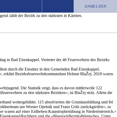
ANMELDEN
end zählt der Bezirk zu den stärksten in Kärnten.
TEST-ABO
JOBS
CHRONIK
ag in Bad Eisenkappel. Vertreter der 46 Feuerwehren des Bezirks
 allem durch die Einsätze in den Gemeinden Bad Eisenkappel,
irk«, erklärt Bezirksfeuerwehrkommandant Helmut BlaŽej. 2018 waren
hrjugend. Die Statistik zeigt, dass es davon mittlerweile 122
euerwehren zu den stärksten Bezirken«, ist BlaŽej stolz. Allein die
rband weitergebildet. 115 absolvierten die Grundausbildung und 84
sbildnerteam um Werner Opetnik und Franz Grilz zurückgreifen«, so
der waren auf einer Erdbeben-Katastrophenübung in Niederösterreich.«
 Eisenkappel/Rechberg und die »BlaurockBezirksBémische«. Unter