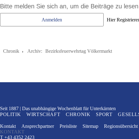
Bitte melden Sie sich an, um die Beiträge zu lese
Anmelden
Hier Registriere
Chronik
Archiv:
Bezirksfeuerwehrtag Völkermarkt
Seit 1887
Das unabhängige Wochenblatt
für Unterkärnten
POLITIK
WIRTSCHAFT
CHRONIK
SPORT
GESELL
Kontakt
Ansprechpartner
Preisliste
Sitemap
Regionsübersicht
KONTAKT
T +43 4352 2423