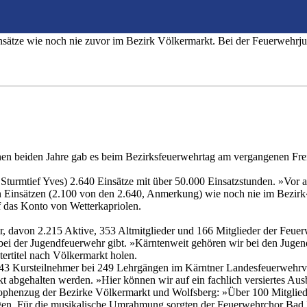
ad Eisenkappel
nsätze wie noch nie zuvor im Bezirk Völkermarkt. Bei der Feuerwehrjug
n beiden Jahre gab es beim Bezirksfeuerwehrtag am vergangenen Freit
 Sturmtief Yves) 2.640 Einsätze mit über 50.000 Einsatzstunden. »Vor
chen Einsätzen (2.100 von den 2.640, Anmerkung) wie noch nie im Bez
f das Konto von Wetterkapriolen.
 davon 2.215 Aktive, 353 Altmitglieder und 166 Mitglieder der Feuerwe
ei der Jugendfeuerwehr gibt. »Kärntenweit gehören wir bei den Jugendf
rtitel nach Völkermarkt holen.
43 Kursteilnehmer bei 249 Lehrgängen im Kärntner Landesfeuerwehrve
 abgehalten werden. »Hier können wir auf ein fachlich versiertes Au
trophenzug der Bezirke Völkermarkt und Wolfsberg: »Über 100 Mitglie
gen. Für die musikalische Umrahmung sorgten der Feuerwehrchor Bad