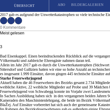
Vertreter der 46 Feuerwehren trafen sich in B
ABO
BILDERGALERIEN
ÜBERSICHT
Ausgabe | Mittwoch, 6. März 2019
2017 gab es aufgrund der Unwetterkatastrophen so viele technische Ei
Seit 1887
| Das unabhängige Wochenblatt für Unterkärnten
0 Kommentare
Meist gelesen
3
Bad Eisenkappel. Einen beeindruckenden Rückblick auf die vergangene
Völkermarkt und zahlreiche Ehrengäste nahmen daran teil.
Allein im Jahr 2017 gab es durch die Unwetterkatastrophen (Stichwort
Sittersdorf und Gallizien hatten wir eine so hohe Anzahl an technis
es insgesamt 1.999 Einsätze, davon gingen 445 technische Einsätze au
Starke Feuerwehrjugend
Aktuell haben die 46 Feuerwehren des Bezirks gesamt 2.734 Mitglieder,
weibliche Aktive, 22 weibliche Mitglieder auf Probe und 39 Mädchen b
Feuerwehrjugend von Schwabegg konnte im Vorjahr zwei Landesmeiste
In Sachen Ausbildung haben sich in den vergangenen beiden Jahren 9
Kameraden den Maschinistenlehrgang, die beide im Bezirk Völkermarkt
BlaŽej. Auf Einsätze vorbereitet hat sich auch der gemeinsame Katas
Im Rahmen des Bezirksfeuerwehrtages gab es außerdem einige Ehrun