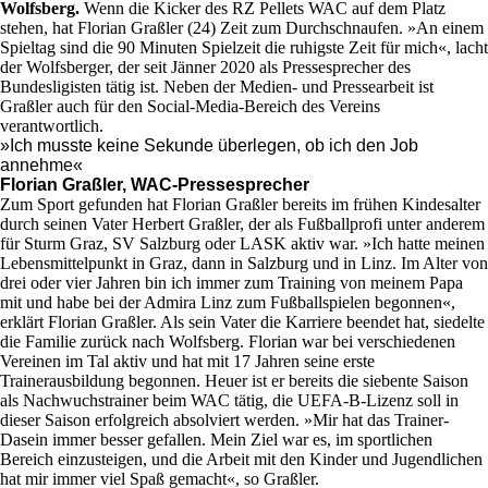
Wolfsberg.
Wenn die Kicker des RZ Pellets WAC auf dem Platz
stehen, hat Florian Graßler (24) Zeit zum Durchschnaufen. »An einem
Spieltag sind die 90 Minuten Spielzeit die ruhigste Zeit für mich«, lacht
der Wolfsberger, der seit Jänner 2020 als Pressesprecher des
Bundesligisten tätig ist. Neben der Medien- und Pressearbeit ist
Graßler auch für den Social-Media-Bereich des Vereins
verantwortlich.
»Ich musste keine Sekunde überlegen, ob ich den Job
annehme«
Florian Graßler, WAC-Pressesprecher
Zum Sport gefunden hat Florian Graßler bereits im frühen Kindesalter
durch seinen Vater Herbert Graßler, der als Fußballprofi unter anderem
für Sturm Graz, SV Salzburg oder LASK aktiv war. »Ich hatte meinen
Lebensmittelpunkt in Graz, dann in Salzburg und in Linz. Im Alter von
drei oder vier Jahren bin ich immer zum Training von meinem Papa
mit und habe bei der Admira Linz zum Fußballspielen begonnen«,
erklärt Florian Graßler. Als sein Vater die Karriere beendet hat, siedelte
die Familie zurück nach Wolfsberg. Florian war bei verschiedenen
Vereinen im Tal aktiv und hat mit 17 Jahren seine erste
Trainerausbildung begonnen. Heuer ist er bereits die siebente Saison
als Nachwuchstrainer beim WAC tätig, die UEFA-B-Lizenz soll in
dieser Saison erfolgreich absolviert werden. »Mir hat das Trainer-
Dasein immer besser gefallen. Mein Ziel war es, im sportlichen
Bereich einzusteigen, und die Arbeit mit den Kinder und Jugendlichen
hat mir immer viel Spaß gemacht«, so Graßler.