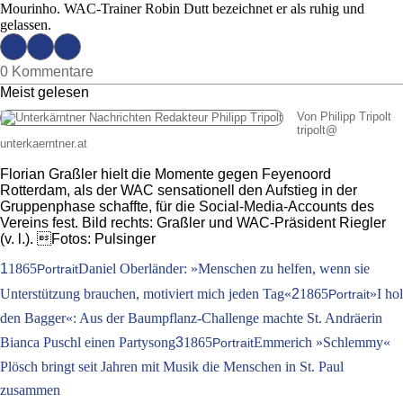
Mourinho. WAC-Trainer Robin Dutt bezeichnet er als ruhig und
gelassen.
0 Kommentare
Meist gelesen
Von Philipp Tripolt
tripolt
@
unterkaerntner.at
Florian Graßler hielt die Momente gegen Feyenoord
Rotterdam, als der WAC sensationell den Aufstieg in der
Gruppenphase schaffte, für die Social-Media-Accounts des
Vereins fest. Bild rechts: Graßler und WAC-Präsident Riegler
(v. l.). Fotos: Pulsinger
1
1865
Daniel Oberländer: »Menschen zu helfen, wenn sie
Portrait
Unterstützung brauchen, motiviert mich jeden Tag«
2
1865
»I hol
Portrait
den Bagger«: Aus der Baumpflanz-Challenge machte St. Andräerin
Bianca Puschl einen Partysong
3
1865
Emmerich »Schlemmy«
Portrait
Plösch bringt seit Jahren mit Musik die Menschen in St. Paul
zusammen