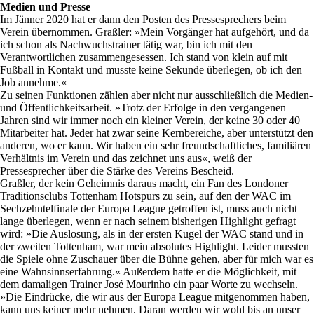
Medien und Presse
Im Jänner 2020 hat er dann den Posten des Pressesprechers beim
Verein übernommen. Graßler: »Mein Vorgänger hat aufgehört, und da
ich schon als Nachwuchstrainer tätig war, bin ich mit den
Verantwortlichen zusammengesessen. Ich stand von klein auf mit
Fußball in Kontakt und musste keine Sekunde überlegen, ob ich den
Job annehme.«
Zu seinen Funktionen zählen aber nicht nur ausschließlich die Medien-
und Öffentlichkeitsarbeit. »Trotz der Erfolge in den vergangenen
Jahren sind wir immer noch ein kleiner Verein, der keine 30 oder 40
Mitarbeiter hat. Jeder hat zwar seine Kernbereiche, aber unterstützt den
anderen, wo er kann. Wir haben ein sehr freundschaftliches, familiären
Verhältnis im Verein und das zeichnet uns aus«, weiß der
Pressesprecher über die Stärke des Vereins Bescheid.
Graßler, der kein Geheimnis daraus macht, ein Fan des Londoner
Traditionsclubs Tottenham Hotspurs zu sein, auf den der WAC im
Sechzehntelfinale der Europa League getroffen ist, muss auch nicht
lange überlegen, wenn er nach seinem bisherigen Highlight gefragt
wird: »Die Auslosung, als in der ersten Kugel der WAC stand und in
der zweiten Tottenham, war mein absolutes Highlight. Leider mussten
die Spiele ohne Zuschauer über die Bühne gehen, aber für mich war es
eine Wahnsinnserfahrung.« Außerdem hatte er die Möglichkeit, mit
dem damaligen Trainer José Mourinho ein paar Worte zu wechseln.
»Die Eindrücke, die wir aus der Europa League mitgenommen haben,
kann uns keiner mehr nehmen. Daran werden wir wohl bis an unser