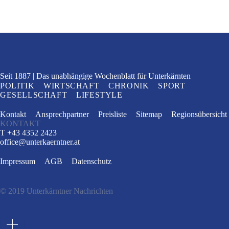
Seit 1887
Das unabhängige Wochenblatt
für Unterkärnten
POLITIK
WIRTSCHAFT
CHRONIK
SPORT
GESELLSCHAFT
LIFESTYLE
Kontakt
Ansprechpartner
Preisliste
Sitemap
Regionsübersicht
KONTAKT
T +43 4352 2423
office
@
unterkaerntner.at
Impressum
AGB
Datenschutz
© 2019 Unterkärntner Nachrichten
e