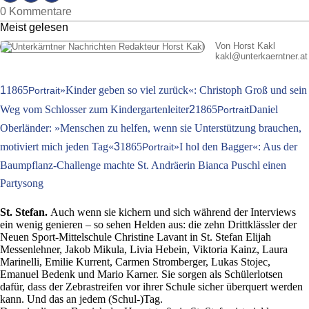
0 Kommentare
Meist gelesen
Von Horst Kakl
kakl
@
unterkaerntner.at
1
1865
»Kinder geben so viel zurück«: Christoph Groß und sein
Portrait
Weg vom Schlosser zum Kindergartenleiter
2
1865
Daniel
Portrait
Oberländer: »Menschen zu helfen, wenn sie Unterstützung brauchen,
motiviert mich jeden Tag«
3
1865
»I hol den Bagger«: Aus der
Portrait
Baumpflanz-Challenge machte St. Andräerin Bianca Puschl einen
Partysong
St. Stefan.
Auch wenn sie kichern und sich während der Interviews
ein wenig genieren – so sehen Helden aus: die zehn Drittklässler der
Neuen Sport-Mittelschule Christine Lavant in St. Stefan Elijah
Messenlehner, Jakob Mikula, Livia Hebein, Viktoria Kainz, Laura
Marinelli, Emilie Kurrent, Carmen Stromberger, Lukas Stojec,
Emanuel Bedenk und Mario Karner. Sie sorgen als Schülerlotsen
dafür, dass der Zebrastreifen vor ihrer Schule sicher überquert werden
kann. Und das an jedem (Schul-)Tag.