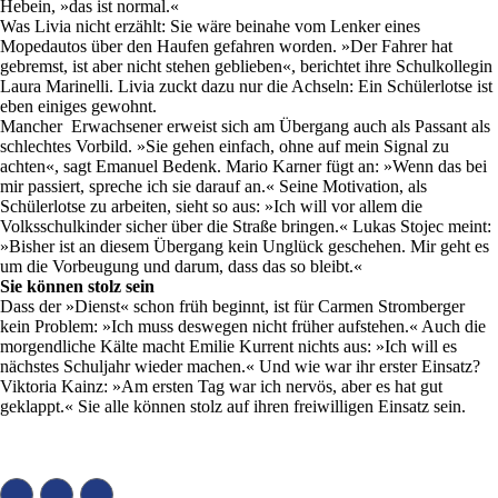
Hebein, »das ist normal.«
Was Livia nicht erzählt: Sie wäre beinahe vom Lenker eines
Mopedautos über den Haufen gefahren worden. »Der Fahrer hat
gebremst, ist aber nicht stehen geblieben«, berichtet ihre Schulkollegin
Laura Marinelli. Livia zuckt dazu nur die Achseln: Ein Schülerlotse ist
eben einiges gewohnt.
Mancher Erwachsener erweist sich am Übergang auch als Passant als
schlechtes Vorbild. »Sie gehen einfach, ohne auf mein Signal zu
achten«, sagt Emanuel Bedenk. Mario Karner fügt an: »Wenn das bei
mir passiert, spreche ich sie darauf an.« Seine Motivation, als
Schülerlotse zu arbeiten, sieht so aus: »Ich will vor allem die
Volksschulkinder sicher über die Straße bringen.« Lukas Stojec meint:
»Bisher ist an diesem Übergang kein Unglück geschehen. Mir geht es
um die Vorbeugung und darum, dass das so bleibt.«
Sie können stolz sein
Dass der »Dienst« schon früh beginnt, ist für Carmen Stromberger
kein Problem: »Ich muss deswegen nicht früher aufstehen.« Auch die
morgendliche Kälte macht Emilie Kurrent nichts aus: »Ich will es
nächstes Schuljahr wieder machen.« Und wie war ihr erster Einsatz?
Viktoria Kainz: »Am ersten Tag war ich nervös, aber es hat gut
geklappt.« Sie alle können stolz auf ihren freiwilligen Einsatz sein.