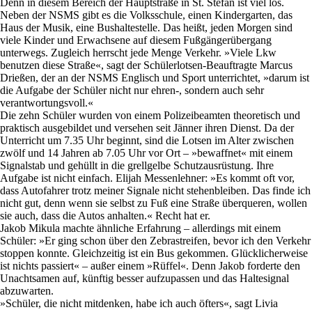
Denn in diesem Bereich der Hauptstraße in St. Stefan ist viel los.
Neben der NSMS gibt es die Volksschule, einen Kindergarten, das
Haus der Musik, eine Bushaltestelle. Das heißt, jeden Morgen sind
viele Kinder und Erwachsene auf diesem Fußgängerübergang
unterwegs. Zugleich herrscht jede Menge Verkehr. »Viele Lkw
benutzen diese Straße«, sagt der Schülerlotsen-Beauftragte Marcus
Drießen, der an der NSMS Englisch und Sport unterrichtet, »darum ist
die Aufgabe der Schüler nicht nur ehren-, sondern auch sehr
verantwortungsvoll.«
Die zehn Schüler wurden von einem Polizeibeamten theoretisch und
praktisch ausgebildet und versehen seit Jänner ihren Dienst. Da der
Unterricht um 7.35 Uhr beginnt, sind die Lotsen im Alter zwischen
zwölf und 14 Jahren ab 7.05 Uhr vor Ort – »bewaffnet« mit einem
Signalstab und gehüllt in die grellgelbe Schutzausrüstung. Ihre
Aufgabe ist nicht einfach. Elijah Messenlehner: »Es kommt oft vor,
dass Autofahrer trotz meiner Signale nicht stehenbleiben. Das finde ich
nicht gut, denn wenn sie selbst zu Fuß eine Straße überqueren, wollen
sie auch, dass die Autos anhalten.« Recht hat er.
Jakob Mikula machte ähnliche Erfahrung – allerdings mit einem
Schüler: »Er ging schon über den Zebrastreifen, bevor ich den Verkehr
stoppen konnte. Gleichzeitig ist ein Bus gekommen. Glücklicherweise
ist nichts passiert« – außer einem »Rüffel«. Denn Jakob forderte den
Unachtsamen auf, künftig besser aufzupassen und das Haltesignal
abzuwarten.
»Schüler, die nicht mitdenken, habe ich auch öfters«, sagt Livia