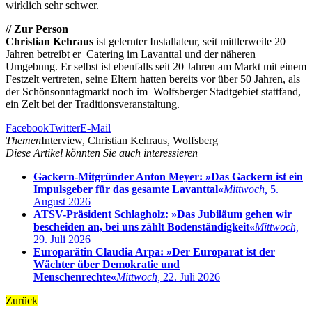
wirklich sehr schwer.
// Zur Person
Christian Kehraus
ist gelernter Installateur, seit mittlerweile 20
Jahren betreibt er Catering im Lavanttal und der näheren
Umgebung. Er selbst ist ebenfalls seit 20 Jahren am Markt mit einem
Festzelt vertreten, seine Eltern hatten bereits vor über 50 Jahren, als
der Schönsonntagmarkt noch im Wolfsberger Stadtgebiet stattfand,
ein Zelt bei der Traditionsveranstaltung.
Facebook
Twitter
E-Mail
Themen
Interview, Christian Kehraus, Wolfsberg
Diese Artikel könnten Sie auch interessieren
Gackern-Mitgründer Anton Meyer: »Das Gackern ist ein
Impulsgeber für das gesamte Lavanttal«
Mittwoch,
5.
August 2026
ATSV-Präsident Schlagholz: »Das Jubiläum gehen wir
bescheiden an, bei uns zählt Bodenständigkeit«
Mittwoch,
29. Juli 2026
Europarätin Claudia Arpa: »Der Europarat ist der
Wächter über Demokratie und
Menschenrechte«
Mittwoch,
22. Juli 2026
Zurück