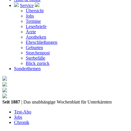
Service
Übersicht
Jobs
Termine
Leserbriefe
Ärzte
Apotheken
Eheschließungen
Geburten
Storchenpost
Sterbefälle
Blick zurück
Sonderthemen
Seit 1887
| Das unabhängige Wochenblatt für Unterkärnten
Test-Abo
Jobs
Chronik