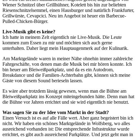
Wiener Schnitzel über Grillhühner, Kotelett bis hin zur beliebten
Riesenschnitzelsemmel, einen Hausburger und natürlich Frankfurter,
Grillwürste, Cevapcici. Neu im Angebot ist heuer ein Barbecue-
Pulled-Chicken-Bürger.
Live-Musik gibt es keine?
Ich hatte in meinem Zelt eigentlich nie Live-Musik. Die Leute
kommen zum Essen zu mir und möchten sich auch gerne
unterhalten. Daher liegt mein Hauptaugenmerk auf der Kulinarik.
Am Marktgelände waren in meiner Nähe ohnehin immer zahlreiche
Fahrgeschäfte, von denen man die Musik bei mir hören konnte. Ich
bin heuer am Bleiweißparkplatz, und da es ein Autodrom,
Breakdance und die Familien-Achterbahn gibt, können sich meine
Gäste von diesem Sound berieseln lassen.
Es wäre aber trotzdem lässig gewesen, wenn man die Bühne am
Bleiweißparkplatz ins Konzept miteingebunden hätte. Denn man hat
die Bühne vor Jahren errichtet und sie wird eigentlich nie benutzt.
Was sagen Sie zu der Idee vom Markt in der Stadt?
Einen Versuch ist es auf alle Fälle wert. Aber ganz begeistert bin ich
nicht. Wir haben ein schönes Marktgelände in Wolfsberg, wo alles
ausreichend vorhanden ist: Die entsprechende Infrastruktur wurde
errichtet, es gibt auch ausreichend Parkplätze. Und jetzt geht man in