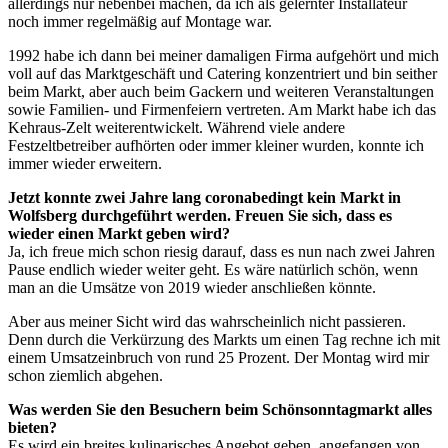
allerdings nur nebenbei machen, da ich als gelernter Installateur
noch immer regelmäßig auf Montage war.
1992 habe ich dann bei meiner damaligen Firma aufgehört und mich
voll auf das Marktgeschäft und Catering konzentriert und bin seither
beim Markt, aber auch beim Gackern und weiteren Veranstaltungen
sowie Familien- und Firmenfeiern vertreten. Am Markt habe ich das
Kehraus-Zelt weiterentwickelt. Während viele andere
Festzeltbetreiber aufhörten oder immer kleiner wurden, konnte ich
immer wieder erweitern.
Jetzt konnte zwei Jahre lang coronabedingt kein Markt in
Wolfsberg durchgeführt werden. Freuen Sie sich, dass es
wieder einen Markt geben wird?
Ja, ich freue mich schon riesig darauf, dass es nun nach zwei Jahren
Pause endlich wieder weiter geht. Es wäre natürlich schön, wenn
man an die Umsätze von 2019 wieder anschließen könnte.
Aber aus meiner Sicht wird das wahrscheinlich nicht passieren.
Denn durch die Verkürzung des Markts um einen Tag rechne ich mit
einem Umsatzeinbruch von rund 25 Prozent. Der Montag wird mir
schon ziemlich abgehen.
Was werden Sie den Besuchern beim Schönsonntagmarkt alles
bieten?
Es wird ein breites kulinarisches Angebot geben, angefangen von