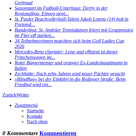
Gertraud
Saisonstart im Fußball-Unterhaus: Derby in der
Regionalliga, Eitweg siegt...
St. Pauler Beachvolleyball-Talent Jakob Lorenz (14) holt in
Portorož...
Bundesliga: St. Andräer Tennisdamen feiern mit Gruppensieg
im Play-off starken...
34 Teilnehmerinnen matchten sich beim Golf Ladies Cup
2026
Mercedes-Benz eSprinter: Leise und effizient ist dieser
Pritschenwagen im...
Roter Bürgermeister und oranger Ex-Landeshauptmann in
Italien
Zechhütte: Nach zehn Jahren wird neuer Pächter gesucht
»Blindflug« bei der Einfahrt in die Redinger Straße: Beim
Friedhof wird ein...
Zurück
Weiter
Zusatzmenü
Startseite
Kontakt
Nach oben
0 Kommentare
Kommentieren