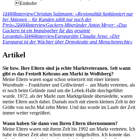
Emhofer
1
2193
Interview
Christian Salzmann: »Regionalität funktioniert nur
bei Aktionen – für Kunden zählt nur noch der
Preis«
2
2193
Interview
Gackern-Mitgründer Anton Meyer: »Das
Gackern ist ein Impulsgeber für das gesamte
Lavanttal«
3
2193
Interview
Europarätin Claudia Arpa: »Der
Europarat ist der Wächter über Demokratie und Menschenrechte«
Artikel
Sie bzw. Ihre Eltern sind ja echte Marktveteranen. Seit wann
gibt es das Festzelt Kehraus am Markt in Wolfsberg?
Meine Eltern waren sogar schon seinerzeit mit einer kleinen
Wurstbude – Frankfurter und Grillwürstel – am Markt vertreten, als
er noch beim Gelände rund um die Lebek-Halle durchgeführt
wurde. 1972, als der Markt zum Marktgelände übersiedelte, waren
meine Eltern auch dabei. Damals noch mit einem kleinen Zelt in der
Größe von sechs Mal zehn Meter. Und das wurde im Laufe der Zeit
immer weiter vergrößert.
Wann haben Sie dann von Ihren Eltern übernommen?
Meine Eltern waren mit ihrem Zelt bis 1992 am Markt vertreten. Ich
habe in dieser Zeit aber schon immer mitgeholfen. Ich konnte das