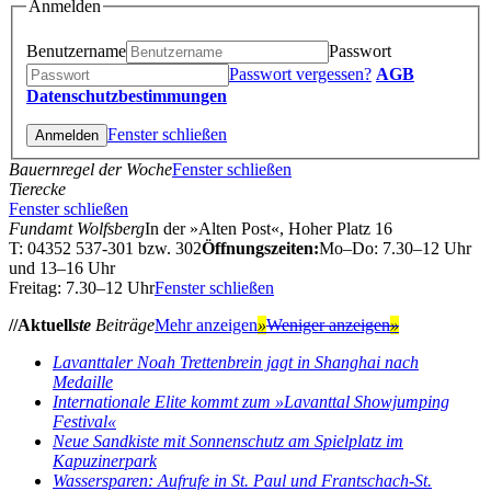
Anmelden
Benutzername
Passwort
Passwort vergessen?
AGB
Datenschutzbestimmungen
Fenster schließen
Bauernregel der Woche
Fenster schließen
Tierecke
Fenster schließen
Fundamt Wolfsberg
In der »Alten Post«, Hoher Platz 16
T: 04352 537-301 bzw. 302
Öffnungszeiten:
Mo–Do: 7.30–12 Uhr
und 13–16 Uhr
Freitag: 7.30–12 Uhr
Fenster schließen
//Aktuell
ste
Beiträge
Mehr anzeigen
»
Weniger anzeigen
»
Lavanttaler Noah Trettenbrein jagt in Shanghai nach
Medaille
Internationale Elite kommt zum »Lavanttal Showjumping
Festival«
Neue Sandkiste mit Sonnenschutz am Spielplatz im
Kapuzinerpark
Wassersparen: Aufrufe in St. Paul und Frantschach-St.