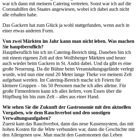
war ich dann mit meinem Catering vertreten. Sonst war ich auf die
Coronahilfen des Staates angewiesen, wobei ich dabei auch nicht
alle erhalten habe.
Das Gackern hat zum Glück ja wohl stattgefunden, wenn auch in
einer etwas anderen Form.
Von zwei Märkten im Jahr kann man nicht leben. Was machen
Sie hauptberuflich?
Hauptberuflich bin ich im Catering-Bereich tätig. Daneben bin ich
mit einem eigenen Zelt auf den Wolfsberger Märkten und heuer
auch wieder beim Gackern in St. Andrä dabei. Und da gibt es eine
große Neuerung. Da die Bühne beim Veranstaltungsgelände verlegt
wurde, wird nun eine rund 20 Meter lange Theke vor meinem Zelt
aufgebaut werden. Im Catering-Bereich mache ich Feiern für
kleinere Gruppen – bis 50 Personen mache ich alles alleine. Für
große Firmenfeiern kann ich alles liefern, vom Essen über die
Hüpfburg bis hin zum Zelt – alles aus einer Hand.
Wie sehen Sie die Zukunft der Gastronomie mit den aktuellen
Vorgaben, wie dem Rauchverbot und den sonstigen
Verwaltungsaufgaben?
Zuerst kam das Rauchverbot, dann das neue Kassensystem, das mit
hohen Kosten für die Wirte verbunden war, dann die Geschichte mit
den Allergenen usw. Man macht den Gastronomen das Leben