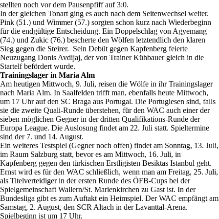
stellten noch vor dem Pausenpfiff auf 3:0.
In der gleichen Tonart ging es auch nach dem Seitenwechsel weiter.
Pink (51.) und Wimmer (57.) sorgten schon kurz nach Wiederbeginn
für die endgültige Entscheidung. Ein Doppelschlag von Agyemang
(74.) und Zukic (76.) bescherte den Wölfen letztendlich den klaren
Sieg gegen die Steirer. Sein Debüt gegen Kapfenberg feierte
Neuzugang Donis Avdijaj, der von Trainer Kühbauer gleich in die
Startelf befördert wurde.
Trainingslager in Maria Alm
Am heutigen Mittwoch, 9. Juli, reisen die Wölfe in ihr Trainingslager
nach Maria Alm. In Saalfelden trifft man, ebenfalls heute Mittwoch,
um 17 Uhr auf den SC Braga aus Portugal. Die Portugiesen sind, falls
sie die zweite Quali-Runde überstehen, für den WAC auch einer der
sieben möglichen Gegner in der dritten Qualifikations-Runde der
Europa League. Die Auslosung findet am 22. Juli statt. Spieltermine
sind der 7. und 14. August.
Ein weiteres Testspiel (Gegner noch offen) findet am Sonntag, 13. Juli,
im Raum Salzburg statt, bevor es am Mittwoch, 16. Juli, in
Kapfenberg gegen den türkischen Erstligisten Besiktas Istanbul geht.
Ernst wird es für den WAC schließlich, wenn man am Freitag, 25. Juli,
als Titelverteidiger in der ersten Runde des ÖFB-Cups bei der
Spielgemeinschaft Wallern/St. Marienkirchen zu Gast ist. In der
Bundesliga gibt es zum Auftakt ein Heimspiel. Der WAC empfängt am
Samstag, 2. August, den SCR Altach in der Lavanttal-Arena.
Spielbeginn ist um 17 Uhr.