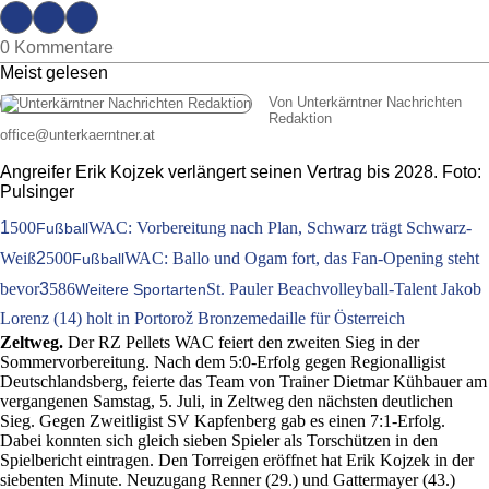
0 Kommentare
Meist gelesen
Von Unterkärntner Nachrichten
Redaktion
office
@
unterkaerntner.at
Angreifer Erik Kojzek verlängert seinen Vertrag bis 2028. Foto:
Pulsinger
1
500
WAC: Vorbereitung nach Plan, Schwarz trägt Schwarz-
Fußball
Weiß
2
500
WAC: Ballo und Ogam fort, das Fan-Opening steht
Fußball
bevor
3
586
St. Pauler Beachvolleyball-Talent Jakob
Weitere Sportarten
Lorenz (14) holt in Portorož Bronzemedaille für Österreich
Zeltweg.
Der RZ Pellets WAC feiert den zweiten Sieg in der
Sommervorbereitung. Nach dem 5:0-Erfolg gegen Regionalligist
Deutschlandsberg, feierte das Team von Trainer Dietmar Kühbauer am
vergangenen Samstag, 5. Juli, in Zeltweg den nächsten deutlichen
Sieg. Gegen Zweitligist SV Kapfenberg gab es einen 7:1-Erfolg.
Dabei konnten sich gleich sieben Spieler als Torschützen in den
Spielbericht eintragen. Den Torreigen eröffnet hat Erik Kojzek in der
siebenten Minute. Neuzugang Renner (29.) und Gattermayer (43.)