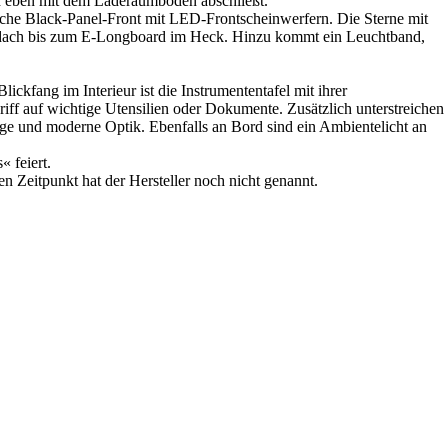
nd eben mit dem Laderaumboden abschließt.
sche Black-Panel-Front mit LED-Frontscheinwerfern. Die Sterne mit
amadach bis zum E-Longboard im Heck. Hinzu kommt ein Leuchtband,
kfang im Interieur ist die Instrumententafel mit ihrer
ff auf wichtige Utensilien oder Dokumente. Zusätzlich unterstreichen
ge und moderne Optik. Ebenfalls an Bord sind ein Ambientelicht an
 feiert.
n Zeitpunkt hat der Hersteller noch nicht genannt.