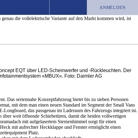
ANMELDEN
enau die vollelektrische Variante auf den Markt kommen wird, ist
TEST-ABO
JOBS
CHRONIK
s Concept EQT über LED-Scheinwerfer und -Rückleuchten. Der
Infotainmentsystem »MBUX«. Foto: Daimler AG
. Das seriennahe Konzeptfahrzeug bietet bis zu sieben Personen
ormat, mit dem man einen neuen Standard im Segment der Small Vans
E-Longboard, das passgenau im Laderaum des Fahrzeugs integriert ist.
n über weit öffnende Schiebetüren, damit die beiden vollwertigen
Panoramadach mit aufgelasertem Sternenhimmel sorgt für einen
e Heck mit aufrechter Heckklappe und Fenster ermöglicht einen
zeitequipment Platz.