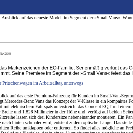
o-Vans
usblick auf das neueste Modell im Segment der »Small Vans«. Wann g
daktion
ist das Markenzeichen der EQ-Familie. Serienmäßig verfügt da
mt. Seine Premiere im Segment der »Small Vans« feiert das 
er Pritschenwagen im Arbeitsalltag unterwegs
ick auf das erste Premium-Fahrzeug für Kunden im Small-Van-Segment
ägt Mercedes-Benz Vans das Konzept der V-Klasse in ein kompaktes F
 mit elektrischem Fahrspaß unterstreicht das Concept EQT mit einem 
r Breite und 1.826 Millimeter in der Höhe und verfügt auf beiden Seite
en Sitzreihe lassen sich drei Kindersitze nebeneinander montieren. Ein 
e nach hinten schmaler wird, entsteht zudem optische Länge. Das steil
itten Reihe umklappen oder entfernen. So findet alles mögliche an Frei