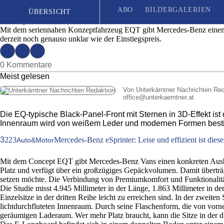
Mercedes EQT: Seriennahe Studie des Elektr
ABO
BILDERGALERIEN
ÜBERSICHT
Ausgabe 21 | Mittwoch, 26. Mai 2021
Mit dem seriennahen Konzeptfahrzeug EQT gibt Mercedes-Benz einen A
derzeit noch genauso unklar wie der Einstiegspreis.
Seit 1887
| Das unabhängige Wochenblatt für Unterkärnten
0 Kommentare
Meist gelesen
Von Unterkärntner Nachrichten Re
office
@
unterkaerntner.at
Die EQ-typische Black-Panel-Front mit Sternen in 3D-Effekt 
Innenraum wird von weißem Leder und modernen Formen bestim
3
223
Mercedes-Benz eSprinter: Leise und effizient ist dies
Auto&Motor
Mit dem Concept EQT gibt Mercedes-Benz Vans einen konkreten Ausbl
Platz und verfügt über ein großzügiges Gepäckvolumen. Damit übertr
setzen möchte. Die Verbindung von Premiumkomfort und Funktionalität
Die Studie misst 4.945 Millimeter in der Länge, 1.863 Millimeter in de
Einzelsitze in der dritten Reihe leicht zu erreichen sind. In der zweit
lichtdurchfluteten Innenraum. Durch seine Flaschenform, die von vorn
geräumigen Laderaum. Wer mehr Platz braucht, kann die Sitze in der dr