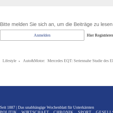
Bitte melden Sie sich an, um die Beiträge zu lese
Anmelden
Hier Registriere
Lifestyle
Auto&Motor:
Mercedes EQT: Seriennahe Studie des E
Seit 1887
Das unabhängige Wochenblatt
für Unterkärnten
POLITIK
WIRTSCHAFT
CHRONIK
SPORT
GESELL