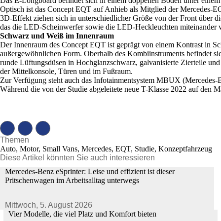
Das E-Longboard befindet sich in einem doppelten Boden unter einem 
Optisch ist das Concept EQT auf Anhieb als Mitglied der Mercedes-EQ
3D-Effekt ziehen sich in unterschiedlicher Größe von der Front über
das die LED-Scheinwerfer sowie die LED-Heckleuchten miteinander v
Schwarz und Weiß im Innenraum
Der Innenraum des Concept EQT ist geprägt von einem Kontrast in Schw
außergewöhnlichen Form. Oberhalb des Kombiinstruments befindet sich 
runde Lüftungsdüsen in Hochglanzschwarz, galvanisierte Zierteile und
der Mittelkonsole, Türen und im Fußraum.
Zur Verfügung steht auch das Infotainmentsystem MBUX (Mercedes-Ben
Während die von der Studie abgeleitete neue T-Klasse 2022 auf den Mark
Themen
Auto, Motor, Small Vans, Mercedes, EQT, Studie, Konzeptfahrzeug
Diese Artikel könnten Sie auch interessieren
Mercedes-Benz eSprinter: Leise und effizient ist dieser
Pritschenwagen im Arbeitsalltag unterwegs
Mittwoch,
5. August 2026
Vier Modelle, die viel Platz und Komfort bieten