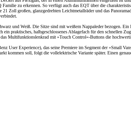
Deckel aus Plexiglas, der in einen Aluminiumrahmen eingefasst ist u
 Familie zu erkennen. So verfügt auch das EQT über die charakteristi
 die 21 Zoll großen, glanzgedrehten Leichtmetallräder und das Panor
erbindet.
arz und Weiß. Die Sitze sind mit weißem Nappaleder bezogen. Ein Blic
ein praktisches, halbgeschlossenes Ablagefach für den schnellen Zugri
 das Multifunktionslenkrad mit »Touch Control«-Buttons die hochwerti
z User Experience), das seine Premiere im Segment der »Small Vans«
t kommen soll, folgt die vollelektrische Variante später. Einen genaue