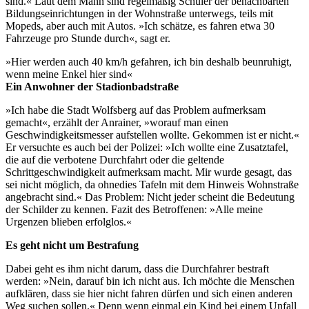
sind.« Laut dem Mann sind regelmäßig Schüler der benachbarten
Bildungseinrichtungen in der Wohnstraße unterwegs, teils mit
Mopeds, aber auch mit Autos. »Ich schätze, es fahren etwa 30
Fahrzeuge pro Stunde durch«, sagt er.
»Hier werden auch 40 km/h gefahren, ich bin deshalb beunruhigt,
wenn meine Enkel hier sind«
Ein Anwohner der Stadionbadstraße
»Ich habe die Stadt Wolfsberg auf das Problem aufmerksam
gemacht«, erzählt der Anrainer, »worauf man einen
Geschwindigkeitsmesser aufstellen wollte. Gekommen ist er nicht.«
Er versuchte es auch bei der Polizei: »Ich wollte eine Zusatztafel,
die auf die verbotene Durchfahrt oder die geltende
Schrittgeschwindigkeit aufmerksam macht. Mir wurde gesagt, das
sei nicht möglich, da ohnedies Tafeln mit dem Hinweis Wohnstraße
angebracht sind.« Das Problem: Nicht jeder scheint die Bedeutung
der Schilder zu kennen. Fazit des Betroffenen: »Alle meine
Urgenzen blieben erfolglos.«
Es geht nicht um Bestrafung
Dabei geht es ihm nicht darum, dass die Durchfahrer bestraft
werden: »Nein, darauf bin ich nicht aus. Ich möchte die Menschen
aufklären, dass sie hier nicht fahren dürfen und sich einen anderen
Weg suchen sollen.« Denn wenn einmal ein Kind bei einem Unfall