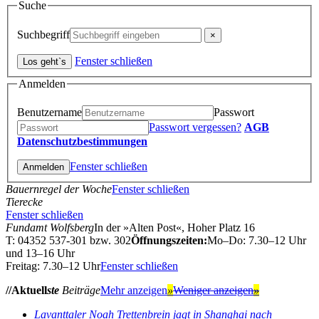
Suche
Suchbegriff
Fenster schließen
Anmelden
Benutzername
Passwort
Passwort vergessen?
AGB
Datenschutzbestimmungen
Fenster schließen
Bauernregel der Woche
Fenster schließen
Tierecke
Fenster schließen
Fundamt Wolfsberg
In der »Alten Post«, Hoher Platz 16
T: 04352 537-301 bzw. 302
Öffnungszeiten:
Mo–Do: 7.30–12 Uhr
und 13–16 Uhr
Freitag: 7.30–12 Uhr
Fenster schließen
//Aktuell
ste
Beiträge
Mehr anzeigen
»
Weniger anzeigen
»
Lavanttaler Noah Trettenbrein jagt in Shanghai nach