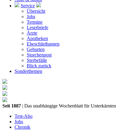
Service
Übersicht
Jobs
Termine
Leserbriefe
Ärzte
Apotheken
Eheschließungen
Geburten
Storchenpost
Sterbefälle
Blick zurück
Sonderthemen
Seit 1887
| Das unabhängige Wochenblatt für Unterkärnten
Test-Abo
Jobs
Chronik