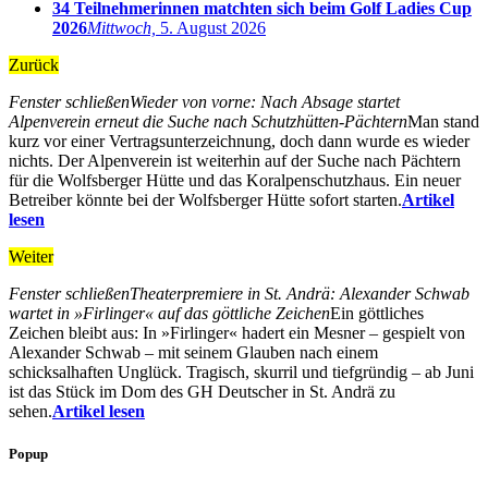
34 Teilnehmerinnen matchten sich beim Golf Ladies Cup
2026
Mittwoch,
5. August 2026
Zurück
Fenster schließen
Wieder von vorne: Nach Absage startet
Alpenverein erneut die Suche nach Schutzhütten-Pächtern
Man stand
kurz vor einer Vertragsunterzeichnung, doch dann wurde es wieder
nichts. Der Alpenverein ist weiterhin auf der Suche nach Pächtern
für die Wolfsberger Hütte und das Koralpenschutzhaus. Ein neuer
Betreiber könnte bei der Wolfsberger Hütte sofort starten.
Artikel
lesen
Weiter
Fenster schließen
Theaterpremiere in St. Andrä: Alexander Schwab
wartet in »Firlinger« auf das göttliche Zeichen
Ein göttliches
Zeichen bleibt aus: In »Firlinger« hadert ein Mesner – gespielt von
Alexander Schwab – mit seinem Glauben nach einem
schicksalhaften Unglück. Tragisch, skurril und tiefgründig – ab Juni
ist das Stück im Dom des GH Deutscher in St. Andrä zu
sehen.
Artikel lesen
Popup