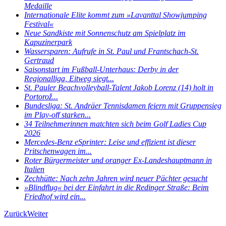
Medaille
Internationale Elite kommt zum »Lavanttal Showjumping
Festival«
Neue Sandkiste mit Sonnenschutz am Spielplatz im
Kapuzinerpark
Wassersparen: Aufrufe in St. Paul und Frantschach-St.
Gertraud
Saisonstart im Fußball-Unterhaus: Derby in der
Regionalliga, Eitweg siegt...
St. Pauler Beachvolleyball-Talent Jakob Lorenz (14) holt in
Portorož...
Bundesliga: St. Andräer Tennisdamen feiern mit Gruppensieg
im Play-off starken...
34 Teilnehmerinnen matchten sich beim Golf Ladies Cup
2026
Mercedes-Benz eSprinter: Leise und effizient ist dieser
Pritschenwagen im...
Roter Bürgermeister und oranger Ex-Landeshauptmann in
Italien
Zechhütte: Nach zehn Jahren wird neuer Pächter gesucht
»Blindflug« bei der Einfahrt in die Redinger Straße: Beim
Friedhof wird ein...
Zurück
Weiter