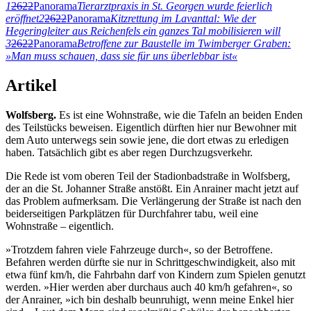
1
2622
Panorama
Tierarztpraxis in St. Georgen wurde feierlich
eröffnet
2
2622
Panorama
Kitzrettung im Lavanttal: Wie der
Hegeringleiter aus Reichenfels ein ganzes Tal mobilisieren will
3
2622
Panorama
Betroffene zur Baustelle im Twimberger Graben:
»Man muss schauen, dass sie für uns überlebbar ist«
Artikel
Wolfsberg.
Es ist eine Wohnstraße, wie die Tafeln an beiden Enden
des Teilstücks beweisen. Eigentlich dürften hier nur Bewohner mit
dem Auto unterwegs sein sowie jene, die dort etwas zu erledigen
haben. Tatsächlich gibt es aber regen Durchzugsverkehr.
Die Rede ist vom oberen Teil der Stadionbadstraße in Wolfsberg,
der an die St. Johanner Straße anstößt. Ein Anrainer macht jetzt auf
das Problem aufmerksam. Die Verlängerung der Straße ist nach den
beiderseitigen Parkplätzen für Durchfahrer tabu, weil eine
Wohnstraße – eigentlich.
»Trotzdem fahren viele Fahrzeuge durch«, so der Betroffene.
Befahren werden dürfte sie nur in Schrittgeschwindigkeit, also mit
etwa fünf km/h, die Fahrbahn darf von Kindern zum Spielen genutzt
werden. »Hier werden aber durchaus auch 40 km/h gefahren«, so
der Anrainer, »ich bin deshalb beunruhigt, wenn meine Enkel hier