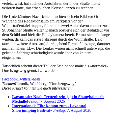
verletzt wird, hat auch der Autofahrer, der in der Straße nichts
verloren hatte, mit erheblichen Konsequenzen zu rechnen.
Die Unterkärntner Nachrichten machten sich ein Bild vor Ort.
Während das Redaktionsauto am Parkplatz vor der
Wohnstraßentafel stoppte, fuhren die zwei Autos davor munter zur
St. Johanner Straße weiter. Danach postierte sich der Redakteur vor
dem Schild und hielt die Handykamera bereit. Er musste nicht lange
warten, da kam das erste Fahrzeug durch die Wohnstraße. Bald
tauchten weitere Autos auf, durchgehend Firmenfahrzeuge, darunter
auch ein Klein-Lkw. Die Lenker waren nicht schnell unterwegs, die
geltende Schrittgeschwindigkeit wurde aber von keinem
eingehalten.
Tatsächlich scheint dieser Teil der Stadionbadstraße als »normaler«
Durchzugsweg genutzt zu werden ...
Facebook
Twitter
E-Mail
Themen
Chronik, Wolfsberg, "Durchzugsweg"
Diese Artikel könnten Sie auch interessieren
Lavanttaler Noah Trettenbrein jagt in Shanghai nach
Medaille
Freitag,
7. August 2026
Internationale Elite kommt zum »Lavanttal
Showjumping Festival«
Freitag,
7. August 2026