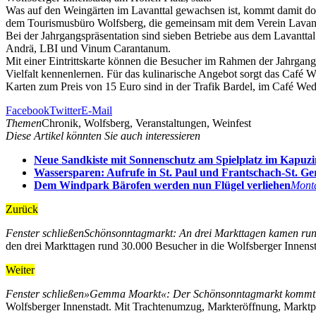
Was auf den Weingärten im Lavanttal gewachsen ist, kommt damit d
dem Tourismusbüro Wolfsberg, die gemeinsam mit dem Verein Lavantt
Bei der Jahrgangspräsentation sind sieben Betriebe aus dem Lavanttal
Andrä, LBI und Vinum Carantanum.
Mit einer Eintrittskarte können die Besucher im Rahmen der Jahrgang
Vielfalt kennenlernen. Für das kulinarische Angebot sorgt das Café We
Karten zum Preis von 15 Euro sind in der Trafik Bardel, im Café We
Facebook
Twitter
E-Mail
Themen
Chronik, Wolfsberg, Veranstaltungen, Weinfest
Diese Artikel könnten Sie auch interessieren
Neue Sandkiste mit Sonnenschutz am Spielplatz im Kapuz
Wassersparen: Aufrufe in St. Paul und Frantschach-St. Ge
Dem Windpark Bärofen werden nun Flügel verliehen
Mont
Zurück
Fenster schließen
Schönsonntagmarkt: An drei Markttagen kamen rund
den drei Markttagen rund 30.000 Besucher in die Wolfsberger Innenst
Weiter
Fenster schließen
»Gemma Moarkt«: Der Schönsonntagmarkt kommt a
Wolfsberger Innenstadt. Mit Trachtenumzug, Markteröffnung, Marktpri