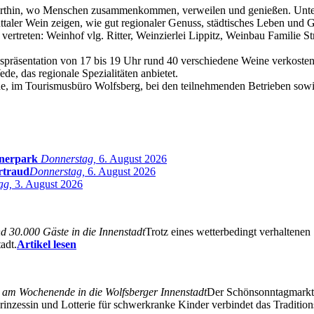
orthin, wo Menschen zusammenkommen, verweilen und genießen. Unters
aler Wein zeigen, wie gut regionaler Genuss, städtisches Leben und 
 vertreten: Weinhof vlg. Ritter, Weinzierlei Lippitz, Weinbau Familie
spräsentation von 17 bis 19 Uhr rund 40 verschiedene Weine verkosten 
de, das regionale Spezialitäten anbietet.
de, im Tourismusbüro Wolfsberg, bei den teilnehmenden Betrieben sowie
inerpark
Donnerstag,
6. August 2026
rtraud
Donnerstag,
6. August 2026
ag,
3. August 2026
 30.000 Gäste in die Innenstadt
Trotz eines wetterbedingt verhaltenen
adt.
Artikel lesen
m Wochenende in die Wolfsberger Innenstadt
Der Schönsonntagmarkt
nzessin und Lotterie für schwerkranke Kinder verbindet das Traditions