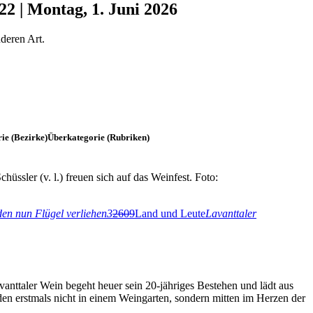
22 | Montag, 1. Juni 2026
nderen Art.
ie (Bezirke)Überkategorie (Rubriken)
ssler (v. l.) freuen sich auf das Weinfest. Foto:
n nun Flügel verliehen
3
2609
Land und Leute
Lavanttaler
vanttaler Wein begeht heuer sein 20-jähriges Bestehen und lädt aus
den erstmals nicht in einem Weingarten, sondern mitten im Herzen der