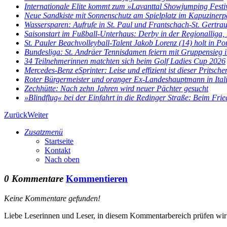
Internationale Elite kommt zum »Lavanttal Showjumping Festi
Neue Sandkiste mit Sonnenschutz am Spielplatz im Kapuzinerp
Wassersparen: Aufrufe in St. Paul und Frantschach-St. Gertra
Saisonstart im Fußball-Unterhaus: Derby in der Regionalliga, E
St. Pauler Beachvolleyball-Talent Jakob Lorenz (14) holt in Por
Bundesliga: St. Andräer Tennisdamen feiern mit Gruppensieg im
34 Teilnehmerinnen matchten sich beim Golf Ladies Cup 2026
Mercedes-Benz eSprinter: Leise und effizient ist dieser Pritsch
Roter Bürgermeister und oranger Ex-Landeshauptmann in Ital
Zechhütte: Nach zehn Jahren wird neuer Pächter gesucht
»Blindflug« bei der Einfahrt in die Redinger Straße: Beim Fried
Zurück
Weiter
Zusatzmenü
Startseite
Kontakt
Nach oben
0 Kommentare
Kommentieren
Keine Kommentare gefunden!
Liebe Leserinnen und Leser, in diesem Kommentarbereich prüfen wir al