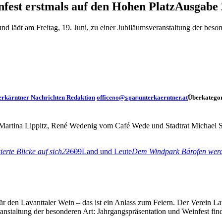
fest erstmals auf den Hohen Platz
Ausgabe 
nd lädt am Freitag, 19. Juni, zu einer Jubiläumsveranstaltung der beso
erkärntner Nachrichten Redaktion
office
@
unterkaerntner.at
Überkategor
no
spam
Martina Lippitz, René Wedenig vom Café Wede und Stadtrat Michael Schü
erte Blicke auf sich
2
2609
Land und Leute
Dem Windpark Bärofen werde
ür den Lavanttaler Wein – das ist ein Anlass zum Feiern. Der Verein La
anstaltung der besonderen Art: Jahrgangspräsentation und Weinfest fin