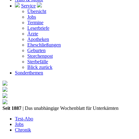
Service
Übersicht
Jobs
Termine
Leserbriefe
Ärzte
Apotheken
Eheschließungen
Geburten
Storchenpost
Sterbefälle
Blick zurück
Sonderthemen
Seit 1887
| Das unabhängige Wochenblatt für Unterkärnten
Test-Abo
Jobs
Chronik