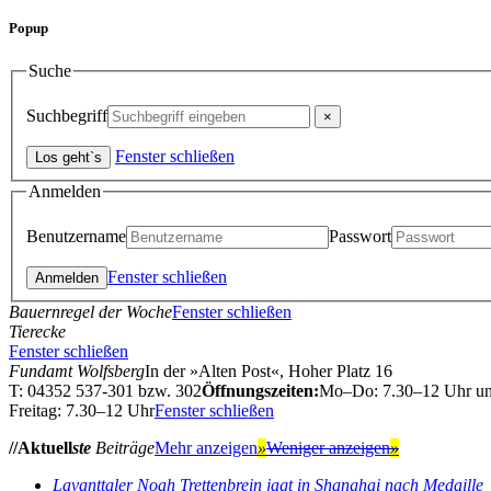
Popup
Suche
Suchbegriff
Fenster schließen
Anmelden
Benutzername
Passwort
Fenster schließen
Bauernregel der Woche
Fenster schließen
Tierecke
Fenster schließen
Fundamt Wolfsberg
In der »Alten Post«, Hoher Platz 16
T: 04352 537-301 bzw. 302
Öffnungszeiten:
Mo–Do: 7.30–12 Uhr u
Freitag: 7.30–12 Uhr
Fenster schließen
//Aktuell
ste
Beiträge
Mehr anzeigen
»
Weniger anzeigen
»
Lavanttaler Noah Trettenbrein jagt in Shanghai nach Medaille