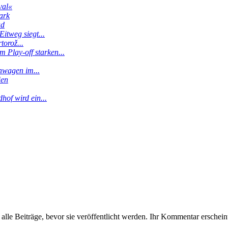
val«
ark
ud
itweg siegt...
torož...
 Play-off starken...
enwagen im...
ien
hof wird ein...
le Beiträge, bevor sie veröffentlicht werden. Ihr Kommentar erscheint