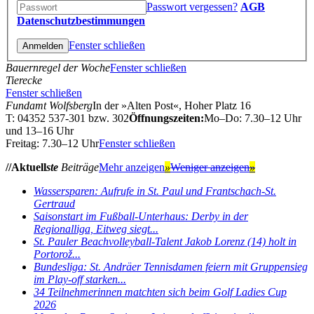
Passwort vergessen?
AGB
Datenschutzbestimmungen
Fenster schließen
Bauernregel der Woche
Fenster schließen
Tierecke
Fenster schließen
Fundamt Wolfsberg
In der »Alten Post«, Hoher Platz 16
T: 04352 537-301 bzw. 302
Öffnungszeiten:
Mo–Do: 7.30–12 Uhr
und 13–16 Uhr
Freitag: 7.30–12 Uhr
Fenster schließen
//Aktuell
ste
Beiträge
Mehr anzeigen
»
Weniger anzeigen
»
Wassersparen: Aufrufe in St. Paul und Frantschach-St.
Gertraud
Saisonstart im Fußball-Unterhaus: Derby in der
Regionalliga, Eitweg siegt...
St. Pauler Beachvolleyball-Talent Jakob Lorenz (14) holt in
Portorož...
Bundesliga: St. Andräer Tennisdamen feiern mit Gruppensieg
im Play-off starken...
34 Teilnehmerinnen matchten sich beim Golf Ladies Cup
2026