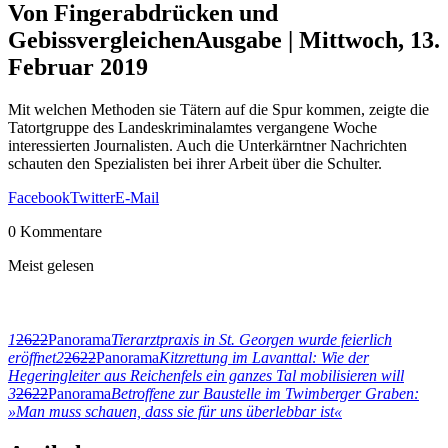
Von Fingerabdrücken und
Gebissvergleichen
Ausgabe | Mittwoch, 13.
Februar 2019
Mit welchen Methoden sie Tätern auf die Spur kommen, zeigte die
Tatortgruppe des Landeskriminalamtes vergangene Woche
interessierten Journalisten. Auch die Unterkärntner Nachrichten
schauten den Spezialisten bei ihrer Arbeit über die Schulter.
Facebook
Twitter
E-Mail
0 Kommentare
Meist gelesen
1
2622
Panorama
Tierarztpraxis in St. Georgen wurde feierlich
eröffnet
2
2622
Panorama
Kitzrettung im Lavanttal: Wie der
Hegeringleiter aus Reichenfels ein ganzes Tal mobilisieren will
3
2622
Panorama
Betroffene zur Baustelle im Twimberger Graben:
»Man muss schauen, dass sie für uns überlebbar ist«