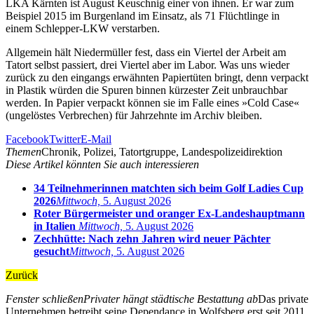
LKA Kärnten ist August Keuschnig einer von ihnen. Er war zum
Beispiel 2015 im Burgenland im Einsatz, als 71 Flüchtlinge in
einem Schlepper-LKW verstarben.
Allgemein hält Niedermüller fest, dass ein Viertel der Arbeit am
Tatort selbst passiert, drei Viertel aber im Labor. Was uns wieder
zurück zu den eingangs erwähnten Papiertüten bringt, denn verpackt
in Plastik würden die Spuren binnen kürzester Zeit unbrauchbar
werden. In Papier verpackt können sie im Falle eines »Cold Case«
(ungelöstes Verbrechen) für Jahrzehnte im Archiv bleiben.
Facebook
Twitter
E-Mail
Themen
Chronik, Polizei, Tatortgruppe, Landespolizeidirektion
Diese Artikel könnten Sie auch interessieren
34 Teilnehmerinnen matchten sich beim Golf Ladies Cup
2026
Mittwoch,
5. August 2026
Roter Bürgermeister und oranger Ex-Landeshauptmann
in Italien
Mittwoch,
5. August 2026
Zechhütte: Nach zehn Jahren wird neuer Pächter
gesucht
Mittwoch,
5. August 2026
Zurück
Fenster schließen
Privater hängt städtische Bestattung ab
Das private
Unternehmen betreibt seine Dependance in Wolfsberg erst seit 2011