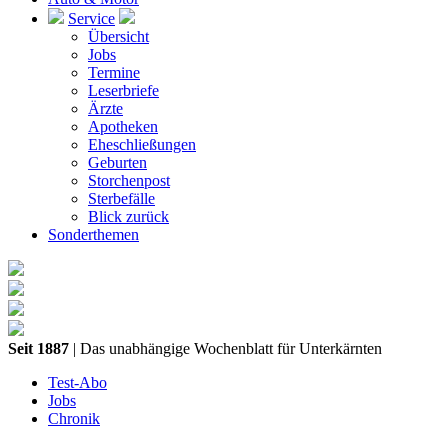
Service
Übersicht
Jobs
Termine
Leserbriefe
Ärzte
Apotheken
Eheschließungen
Geburten
Storchenpost
Sterbefälle
Blick zurück
Sonderthemen
Seit 1887
| Das unabhängige Wochenblatt für Unterkärnten
Test-Abo
Jobs
Chronik