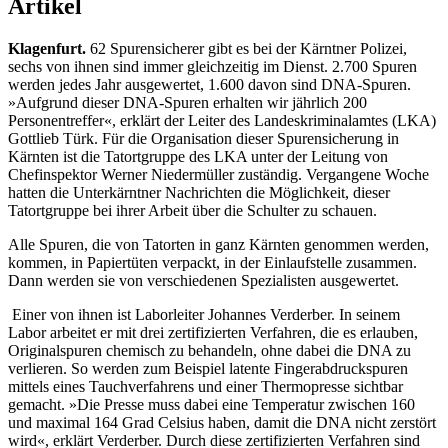
Artikel
Klagenfurt.
62 Spurensicherer gibt es bei der Kärntner Polizei,
sechs von ihnen sind immer gleichzeitig im Dienst. 2.700 Spuren
werden jedes Jahr ausgewertet, 1.600 davon sind DNA-Spuren.
»Aufgrund dieser DNA-Spuren erhalten wir jährlich 200
Personentreffer«, erklärt der Leiter des Landeskriminalamtes (LKA)
Gottlieb Türk. Für die Organisation dieser Spurensicherung in
Kärnten ist die Tatortgruppe des LKA unter der Leitung von
Chefinspektor Werner Niedermüller zuständig. Vergangene Woche
hatten die Unterkärntner Nachrichten die Möglichkeit, dieser
Tatortgruppe bei ihrer Arbeit über die Schulter zu schauen.
Alle Spuren, die von Tatorten in ganz Kärnten genommen werden,
kommen, in Papiertüten verpackt, in der Einlaufstelle zusammen.
Dann werden sie von verschiedenen Spezialisten ausgewertet.
Einer von ihnen ist Laborleiter Johannes Verderber. In seinem
Labor arbeitet er mit drei zertifizierten Verfahren, die es erlauben,
Originalspuren chemisch zu behandeln, ohne dabei die DNA zu
verlieren. So werden zum Beispiel latente Fingerabdruckspuren
mittels eines Tauchverfahrens und einer Thermopresse sichtbar
gemacht. »Die Presse muss dabei eine Temperatur zwischen 160
und maximal 164 Grad Celsius haben, damit die DNA nicht zerstört
wird«, erklärt Verderber. Durch diese zertifizierten Verfahren sind