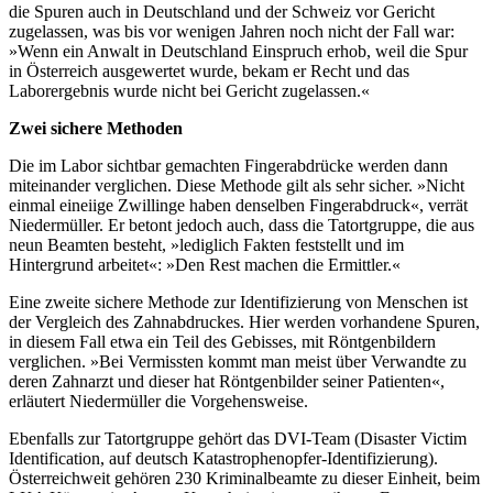
die Spuren auch in Deutschland und der Schweiz vor Gericht
zugelassen, was bis vor wenigen Jahren noch nicht der Fall war:
»Wenn ein Anwalt in Deutschland Einspruch erhob, weil die Spur
in Österreich ausgewertet wurde, bekam er Recht und das
Laborergebnis wurde nicht bei Gericht zugelassen.«
Zwei sichere Methoden
Die im Labor sichtbar gemachten Fingerabdrücke werden dann
miteinander verglichen. Diese Methode gilt als sehr sicher. »Nicht
einmal eineiige Zwillinge haben denselben Fingerabdruck«, verrät
Niedermüller. Er betont jedoch auch, dass die Tatortgruppe, die aus
neun Beamten besteht, »lediglich Fakten feststellt und im
Hintergrund arbeitet«: »Den Rest machen die Ermittler.«
Eine zweite sichere Methode zur Identifizierung von Menschen ist
der Vergleich des Zahnabdruckes. Hier werden vorhandene Spuren,
in diesem Fall etwa ein Teil des Gebisses, mit Röntgenbildern
verglichen. »Bei Vermissten kommt man meist über Verwandte zu
deren Zahnarzt und dieser hat Röntgenbilder seiner Patienten«,
erläutert Niedermüller die Vorgehensweise.
Ebenfalls zur Tatortgruppe gehört das DVI-Team (Disaster Victim
Identification, auf deutsch Katastrophenopfer-Identifizierung).
Österreichweit gehören 230 Kriminalbeamte zu dieser Einheit, beim