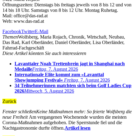
Öffnungszeiten: Dienstags bis freitags jeweils von 8 bis 12 und von
14 bis 18 Uhr. Samstags von 8 bis 12 Uhr. Montag Ruhetag.
Mail: office@das-rad.at
Web: www.das-rad.at
Facebook
Twitter
E-Mail
Themen
Wolfsberg, Maria Rojach, Chronik, Wirtschaft, Neubau,
Das Rad, Karl Oberländer, Daniel Oberländer, Lisa Oberländer,
Fahrrad-Fachgeschäft
Diese Artikel könnten Sie auch interessieren
Lavanttaler Noah Trettenbrein jagt in Shanghai nach
Medaille
Freitag,
7. August 2026
Internationale Elite kommt zum »Lavanttal
Showjumping Festival«
Freitag,
7. August 2026
34 Teilnehmerinnen matchten sich beim Golf Ladies Cup
2026
Mittwoch,
5. August 2026
Zurück
Fenster schließen
Keine Maßnahmen mehr: So feierte Wolfsberg die
neue Freiheit
Am vergangenen Wochenende wurden die meisten
Corona-Maßnahmen aufgehoben. Die Sperrstunde fiel und die
Nachtgastronomie durfte öffnen.
Artikel lesen