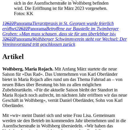
sich in der Auenfischerstraße in Wolfsberg befinden
wird. Die Eröffnung ist für März 2023 vorgesehen.
Fotos: KK
1
2622
Panorama
Tierarztpraxis in St. Georgen wurde feierlich
eröffnet
2
2622
Panorama
Betroffene zur Baustelle im Twimberger
Graben: »Man muss schauen, dass sie für uns überlebbar ist«
3
2622
Panorama
Wolfsberger Schwimmverein steht vor Wechsel: Der
Vereinsvorstand tritt geschlossen zurück
Artikel
Wolfsberg, Maria Rojach.
Mit Anfang März startete die neue
Saison für »Das Rad«. Das Unternehmen von Karl Oberländer
bietet in Maria Rojach alles rund um das Thema Fahrrad an – von
neuen Bikes über Beratung bis hin zu allen möglichen
Zubehörartikeln. »Für die aktuelle Saison bleibt der Standort in
Maria Rojach noch aufrecht, im nächsten Jahr eröffnen wir das neue
Geschäft in Wolfsberg«, verrät Daniel Oberländer, Sohn von Karl
Oberländer.
Mit »wir« meint Daniel sich und seine Frau Lisa. Gemeinsam
werden sie den Betrieb im kommenden Jahr übernehmen und in die
Auenfischerstraße in Wolfsberg übersiedeln. »Wir haben das