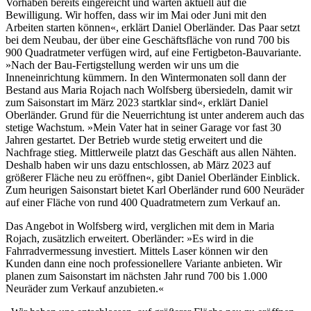
Vorhaben bereits eingereicht und warten aktuell auf die
Bewilligung. Wir hoffen, dass wir im Mai oder Juni mit den
Arbeiten starten können«, erklärt Daniel Oberländer. Das Paar setzt
bei dem Neubau, der über eine Geschäftsfläche von rund 700 bis
900 Quadratmeter verfügen wird, auf eine Fertigbeton-Bauvariante.
»Nach der Bau-Fertigstellung werden wir uns um die
Inneneinrichtung kümmern. In den Wintermonaten soll dann der
Bestand aus Maria Rojach nach Wolfsberg übersiedeln, damit wir
zum Saisonstart im März 2023 startklar sind«, erklärt Daniel
Oberländer. Grund für die Neuerrichtung ist unter anderem auch das
stetige Wachstum. »Mein Vater hat in seiner Garage vor fast 30
Jahren gestartet. Der Betrieb wurde stetig erweitert und die
Nachfrage stieg. Mittlerweile platzt das Geschäft aus allen Nähten.
Deshalb haben wir uns dazu entschlossen, ab März 2023 auf
größerer Fläche neu zu eröffnen«, gibt Daniel Oberländer Einblick.
Zum heurigen Saisonstart bietet Karl Oberländer rund 600 Neuräder
auf einer Fläche von rund 400 Quadratmetern zum Verkauf an.
Das Angebot in Wolfsberg wird, verglichen mit dem in Maria
Rojach, zusätzlich erweitert. Oberländer: »Es wird in die
Fahrradvermessung investiert. Mittels Laser können wir den
Kunden dann eine noch professionellere Variante anbieten. Wir
planen zum Saisonstart im nächsten Jahr rund 700 bis 1.000
Neuräder zum Verkauf anzubieten.«