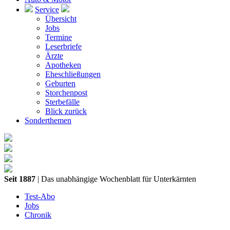
Service
Übersicht
Jobs
Termine
Leserbriefe
Ärzte
Apotheken
Eheschließungen
Geburten
Storchenpost
Sterbefälle
Blick zurück
Sonderthemen
Seit 1887
| Das unabhängige Wochenblatt für Unterkärnten
Test-Abo
Jobs
Chronik