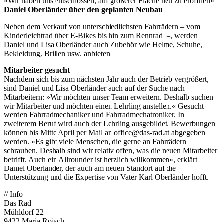
»Wir haben uns entschlossen, auf größerer Fläche neu zu eröffnen«
Daniel Oberländer über den geplanten Neubau
Neben dem Verkauf von unterschiedlichsten Fahrrädern – vom
Kinderleichtrad über E-Bikes bis hin zum Rennrad –, werden
Daniel und Lisa Oberländer auch Zubehör wie Helme, Schuhe,
Bekleidung, Brillen usw. anbieten.
Mitarbeiter gesucht
Nachdem sich bis zum nächsten Jahr auch der Betrieb vergrößert,
sind Daniel und Lisa Oberländer auch auf der Suche nach
Mitarbeitern: »Wir möchten unser Team erweitern. Deshalb suchen
wir Mitarbeiter und möchten einen Lehrling anstellen.« Gesucht
werden Fahrradmechaniker und Fahrradmechatroniker. In
zweiterem Beruf wird auch der Lehrling ausgebildet. Bewerbungen
können bis Mitte April per Mail an office@das-rad.at abgegeben
werden. »Es gibt viele Menschen, die gerne an Fahrrädern
schrauben. Deshalb sind wir relativ offen, was die neuen Mitarbeiter
betrifft. Auch ein Allrounder ist herzlich willkommen«, erklärt
Daniel Oberländer, der auch am neuen Standort auf die
Unterstützung und die Expertise von Vater Karl Oberländer hofft.
// Info
Das Rad
Mühldorf 22
9422 Maria Rojach