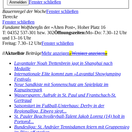
Fenster schließen
Bauernregel der Woche
Fenster schließen
Tierecke
Fenster schließen
Fundamt Wolfsberg
In der »Alten Post«, Hoher Platz 16
T: 04352 537-301 bzw. 302
Öffnungszeiten:
Mo–Do: 7.30–12 Uhr
und 13–16 Uhr
Freitag: 7.30–12 Uhr
Fenster schließen
//Aktuell
ste
Beiträge
Mehr anzeigen
»
Weniger anzeigen
»
Lavanttaler Noah Trettenbrein jagt in Shanghai nach
Medaille
Internationale Elite kommt zum »Lavanttal Showjumping
Festival«
Neue Sandkiste mit Sonnenschutz am Spielplatz im
Kapuzinerpark
Wassersparen: Aufrufe in St. Paul und Frantschach-St.
Gertraud
Saisonstart im Fußball-Unterhaus: Derby in der
Regionalliga, Eitweg siegt...
St. Pauler Beachvolleyball-Talent Jakob Lorenz (14) holt in
Portorož...
Bundesliga: St. Andräer Tennisdamen feiern mit Gruppensieg