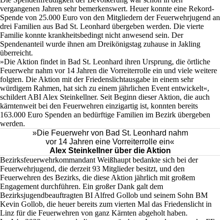
vergangenen Jahren sehr bemerkenswert. Heuer konnte eine Rekord-
Spende von 25.000 Euro von den Mitgliedern der Feuerwehrjugend an
drei Familien aus Bad St. Leonhard übergeben werden. Die vierte
Familie konnte krankheitsbedingt nicht anwesend sein. Der
Spendenanteil wurde ihnen am Dreikönigstag zuhause in Jakling
überreicht.
»Die Aktion findet in Bad St. Leonhard ihren Ursprung, die örtliche
Feuerwehr nahm vor 14 Jahren die Vorreiterrolle ein und viele weitere
folgten. Die Aktion mit der Friedenslichtausgabe in einem sehr
würdigem Rahmen, hat sich zu einem jährlichen Event entwickelt«,
schildert ABI Alex Steinkellner. Seit Beginn dieser Aktion, die auch
kärntenweit bei den Feuerwehren einzigartig ist, konnten bereits
163.000 Euro Spenden an bedürftige Familien im Bezirk übergeben
werden.
»Die Feuerwehr von Bad St. Leonhard nahm
vor 14 Jahren eine Vorreiterrolle ein«
Alex Steinkellner über die Aktion
Bezirksfeuerwehrkommandant Weißhaupt bedankte sich bei der
Feuerwehrjugend, die derzeit 93 Mitglieder besitzt, und den
Feuerwehren des Bezirks, die diese Aktion jährlich mit großem
Engagement durchführen. Ein großer Dank galt dem
Bezirksjugendbeauftragten BI Alfred Gollob und seinem Sohn BM
Kevin Gollob, die heuer bereits zum vierten Mal das Friedenslicht in
Linz für die Feuerwehren von ganz Kärnten abgeholt haben.