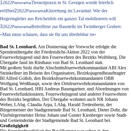
1
2622
Tierarztpraxis in St. Georgen wurde feierlich
Panorama
eröffnet
2
2622
Kitzrettung im Lavanttal: Wie der
Panorama
Hegeringleiter aus Reichenfels ein ganzes Tal mobilisieren will
3
2622
Betroffene zur Baustelle im Twimberger Graben:
Panorama
»Man muss schauen, dass sie für uns überlebbar ist«
Bad St. Leonhard.
Am Donnerstag der Vorwoche erfolgte die
Spendenübergabe der Friedenslicht-Aktion 2022 von der
Feuerwehrjugend und den Feuerwehren des Bezirks Wolfsberg. Die
Übergabe fand im Rüsthaus von Bad St. Leonhard statt.
Mit großem Stolz durfte Abschnittsfeuerwehrkommandant ABI Alex
Steinkellner im Beisein des Organisators, Bezirksjugendbeauftragter
BI Alfred Gollob, den Bezirksfeuerwehrkommandanten OBR
Wolfgang Weißhaupt, sowie den Ortsfeuerwehrkommandanten von
Bad St. Leonhard, HBI Andreas Baumgartner, und Abordnungen von
Feuerwehrfunktionären, Feuerwehrjugend und anderer Feuerwehren
des Bezirks begrüßen. Der Übergabe wohnten auch NR Johann
Weber, LAbg. Claudia Arpa, LAbg. Harald Trettenbrein, der
Bürgermeister der Stadtgemeinde Bad St. Leonhard, Dieter Dohr, die
Vizebürgermeister Heinz Joham und Gunter Kienberger sowie Stadt-
und Gemeinderäte der Stadtgemeinde Bad St. Leonhard bei.
Großzügigkeit
Die Spendenfreudigkeit der Bevölkerung war schon in den