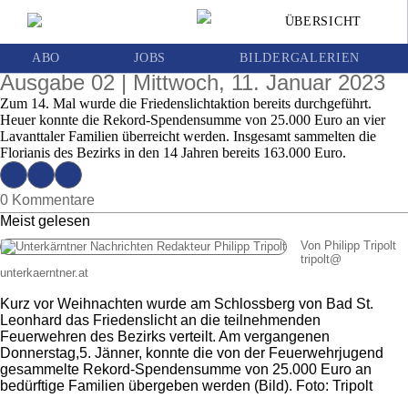
Im Rahmen der Friedenslichtaktion wurden
ÜBERSICHT
jetzt 25.000 Euro an bedürftige Familien
übergeben
ABO
JOBS
BILDERGALERIEN
Ausgabe 02 | Mittwoch, 11. Januar 2023
Zum 14. Mal wurde die Friedenslichtaktion bereits durchgeführt.
Heuer konnte die Rekord-Spendensumme von 25.000 Euro an vier
Lavanttaler Familien überreicht werden. Insgesamt sammelten die
Florianis des Bezirks in den 14 Jahren bereits 163.000 Euro.
0 Kommentare
Meist gelesen
Von Philipp Tripolt
tripolt
@
unterkaerntner.at
Kurz vor Weihnachten wurde am Schlossberg von Bad St.
Leonhard das Friedenslicht an die teilnehmenden
Feuerwehren des Bezirks verteilt. Am vergangenen
Donnerstag,5. Jänner, konnte die von der Feuerwehrjugend
gesammelte Rekord-Spendensumme von 25.000 Euro an
bedürftige Familien übergeben werden (Bild). Foto: Tripolt