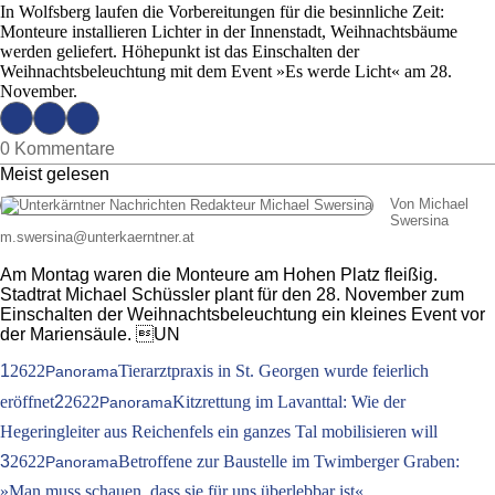
In Wolfsberg laufen die Vorbereitungen für die besinnliche Zeit:
Monteure installieren Lichter in der Innenstadt, Weihnachtsbäume
werden geliefert. Höhepunkt ist das Einschalten der
Weihnachtsbeleuchtung mit dem Event »Es werde Licht« am 28.
November.
0 Kommentare
Meist gelesen
Von Michael
Swersina
m.swersina
@
unterkaerntner.at
Am Montag waren die Monteure am Hohen Platz fleißig.
Stadtrat Michael Schüssler plant für den 28. November zum
Einschalten der Weihnachtsbeleuchtung ein kleines Event vor
der Mariensäule. UN
1
2622
Tierarztpraxis in St. Georgen wurde feierlich
Panorama
eröffnet
2
2622
Kitzrettung im Lavanttal: Wie der
Panorama
Hegeringleiter aus Reichenfels ein ganzes Tal mobilisieren will
3
2622
Betroffene zur Baustelle im Twimberger Graben:
Panorama
»Man muss schauen, dass sie für uns überlebbar ist«