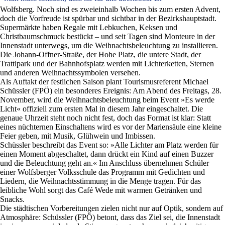
Wolfsberg. Noch sind es zweieinhalb Wochen bis zum ersten Advent,
doch die Vorfreude ist spürbar und sichtbar in der Bezirkshauptstadt.
Supermärkte haben Regale mit Lebkuchen, Keksen und
Christbaumschmuck bestückt – und seit Tagen sind Monteure in der
Innenstadt unterwegs, um die Weihnachtsbeleuchtung zu installieren.
Die Johann-Offner-Straße, der Hohe Platz, die untere Stadt, der
Trattlpark und der Bahnhofsplatz werden mit Lichterketten, Sternen
und anderen Weihnachtssymbolen versehen.
Als Auftakt der festlichen Saison plant Tourismusreferent Michael
Schüssler (FPÖ) ein besonderes Ereignis: Am Abend des Freitags, 28.
November, wird die Weihnachtsbeleuchtung beim Event »Es werde
Licht« offiziell zum ersten Mal in diesem Jahr eingeschaltet. Die
genaue Uhrzeit steht noch nicht fest, doch das Format ist klar: Statt
eines nüchternen Einschaltens wird es vor der Mariensäule eine kleine
Feier geben, mit Musik, Glühwein und Imbissen.
Schüssler beschreibt das Event so: »Alle Lichter am Platz werden für
einen Moment abgeschaltet, dann drückt ein Kind auf einen Buzzer
und die Beleuchtung geht an.« Im Anschluss übernehmen Schüler
einer Wolfsberger Volksschule das Programm mit Gedichten und
Liedern, die Weihnachtsstimmung in die Menge tragen. Für das
leibliche Wohl sorgt das Café Wede mit warmen Getränken und
Snacks.
Die städtischen Vorbereitungen zielen nicht nur auf Optik, sondern auf
Atmosphäre: Schüssler (FPÖ) betont, dass das Ziel sei, die Innenstadt