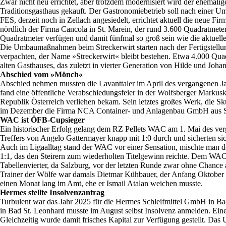
Zwar nicht neu errichtet, aber trotzdem modernisiert wird der ehemal
Traditionsgasthaus gekauft. Der Gastronomiebetrieb soll nach eine
FES, derzeit noch in Zellach angesiedelt, errichtet aktuell die neue F
nördlich der Firma Cancola in St. Marein, der rund 3.600 Quadratmeter
Quadratmeter verfügen und damit fünfmal so groß sein wie die aktuelle
Die Umbaumaßnahmen beim Streckerwirt starten nach der Fertigstellun
verpachten, der Name »Streckerwirt« bleibt bestehen. Etwa 4.000 Qua
alten Gasthauses, das zuletzt in vierter Generation von Hilde und Joh
Abschied vom »Mönch«
Abschied nehmen mussten die Lavanttaler im April des vergangenen J
fand eine öffentliche Verabschiedungsfeier in der Wolfsberger Markusk
Republik Österreich verliehen bekam. Sein letztes großes Werk, die Sku
im Dezember die Firma NCA Container- und Anlagenbau GmbH aus St. P
WAC ist ÖFB-Cupsieger
Ein historischer Erfolg gelang dem RZ Pellets WAC am 1. Mai des ve
Treffers von Angelo Gattermayer knapp mit 1:0 durch und sicherten si
Auch im Ligaalltag stand der WAC vor einer Sensation, mischte man do
1:1, das den Steirern zum wiederholten Titelgewinn reichte. Dem WAC
Tabellenvierter, da Salzburg, vor der letzten Runde zwar ohne Chanc
Trainer der Wölfe war damals Dietmar Kühbauer, der Anfang Oktober se
einen Monat lang im Amt, ehe er Ismail Atalan weichen musste.
Hermes stellte Insolvenzantrag
Turbulent war das Jahr 2025 für die Hermes Schleifmittel GmbH in Ba
in Bad St. Leonhard musste im August selbst Insolvenz anmelden. Eine 
Gleichzeitig wurde damit frisches Kapital zur Verfügung gestellt. Das 