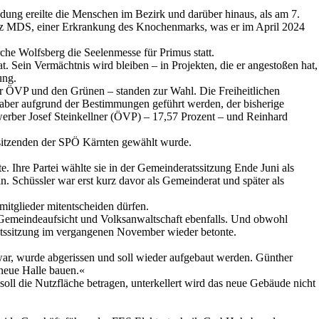
ung ereilte die Menschen im Bezirk und darüber hinaus, als am 7.
rz MDS, einer Erkrankung des Knochenmarks, was er im April 2024
he Wolfsberg die Seelenmesse für Primus statt.
t. Sein Vermächtnis wird bleiben – in Projekten, die er angestoßen hat,
ung.
r ÖVP und den Grünen – standen zur Wahl. Die Freiheitlichen
e aber aufgrund der Bestimmungen geführt werden, der bisherige
ewerber Josef Steinkellner (ÖVP) – 17,57 Prozent – und Reinhard
rsitzenden der SPÖ Kärnten gewählt wurde.
 Ihre Partei wählte sie in der Gemeinderatssitzung Ende Juni als
 Schüssler war erst kurz davor als Gemeinderat und später als
mitglieder mitentscheiden dürfen.
n Gemeindeaufsicht und Volksanwaltschaft ebenfalls. Und obwohl
ratssitzung im vergangenen November wieder betonte.
war, wurde abgerissen und soll wieder aufgebaut werden. Günther
 neue Halle bauen.«
soll die Nutzfläche betragen, unterkellert wird das neue Gebäude nicht