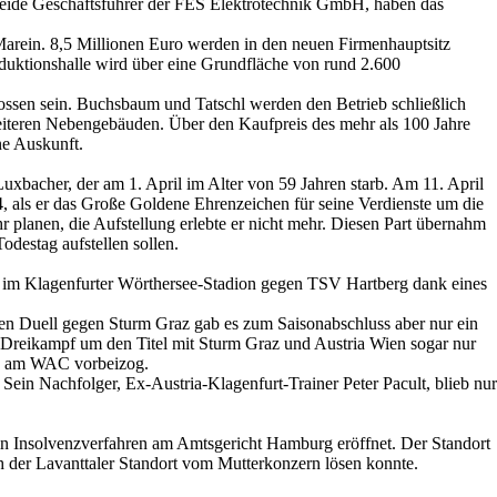
, beide Geschäftsführer der FES Elektrotechnik GmbH, haben das
. Marein. 8,5 Millionen Euro werden in den neuen Firmenhauptsitz
roduktionshalle wird über eine Grundfläche von rund 2.600
ossen sein. Buchsbaum und Tatschl werden den Betrieb schließlich
eiteren Nebengebäuden. Über den Kaufpreis des mehr als 100 Jahre
ne Auskunft.
bacher, der am 1. April im Alter von 59 Jahren starb. Am 11. April
4, als er das Große Goldene Ehrenzeichen für seine Verdienste um die
r planen, die Aufstellung erlebte er nicht mehr. Diesen Part übernahm
destag aufstellen sollen.
r im Klagenfurter Wörthersee-Stadion gegen TSV Hartberg dank eines
kten Duell gegen Sturm Graz gab es zum Saisonabschluss aber nur ein
 Dreikampf um den Titel mit Sturm Graz und Austria Wien sogar nur
och am WAC vorbeizog.
in Nachfolger, Ex-Austria-Klagenfurt-Trainer Peter Pacult, blieb nur
in Insolvenzverfahren am Amtsgericht Hamburg eröffnet. Der Standort
ch der Lavanttaler Standort vom Mutterkonzern lösen konnte.