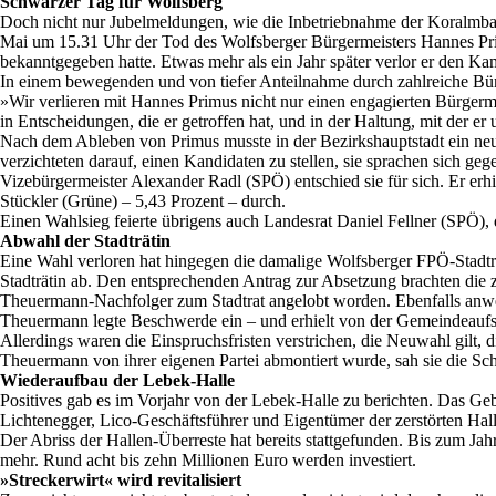
Schwarzer Tag für Wolfsberg
Doch nicht nur Jubelmeldungen, wie die Inbetriebnahme der Koralmbah
Mai um 15.31 Uhr der Tod des Wolfsberger Bürgermeisters Hannes Pr
bekanntgegeben hatte. Etwas mehr als ein Jahr später verlor er den Ka
In einem bewegenden und von tiefer Anteilnahme durch zahlreiche Bür
»Wir verlieren mit Hannes Primus nicht nur einen engagierten Bürgermei
in Entscheidungen, die er getroffen hat, und in der Haltung, mit der er
Nach dem Ableben von Primus musste in der Bezirkshauptstadt ein ne
verzichteten darauf, einen Kandidaten zu stellen, sie sprachen sich g
Vizebürgermeister Alexander Radl (SPÖ) entschied sie für sich. Er erh
Stückler (Grüne) – 5,43 Prozent – durch.
Einen Wahlsieg feierte übrigens auch Landesrat Daniel Fellner (SPÖ)
Abwahl der Stadträtin
Eine Wahl verloren hat hingegen die damalige Wolfsberger FPÖ-Stadträt
Stadträtin ab. Den entsprechenden Antrag zur Absetzung brachten die
Theuermann-Nachfolger zum Stadtrat angelobt worden. Ebenfalls anw
Theuermann legte Beschwerde ein – und erhielt von der Gemeindeaufsi
Allerdings waren die Einspruchsfristen verstrichen, die Neuwahl gilt
Theuermann von ihrer eigenen Partei abmontiert wurde, sah sie die S
Wiederaufbau der Lebek-Halle
Positives gab es im Vorjahr von der Lebek-Halle zu berichten. Das Ge
Lichtenegger, Lico-Geschäftsführer und Eigentümer der zerstörten Hal
Der Abriss der Hallen-Überreste hat bereits stattgefunden. Bis zum Ja
mehr. Rund acht bis zehn Millionen Euro werden investiert.
»Streckerwirt« wird revitalisiert