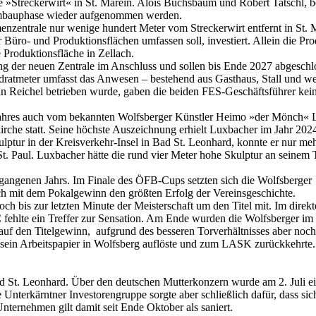
ige »Streckerwirt« in St. Marein. Alois Buchsbaum und Robert Tatschl
r Umbauphase wieder aufgenommen werden.
irmenzentrale nur wenige hundert Meter vom Streckerwirt entfernt in St
 Büro- und Produktionsflächen umfassen soll, investiert. Allein die P
 Produktionsfläche in Zellach.
g der neuen Zentrale im Anschluss und sollen bis Ende 2027 abgeschl
dratmeter umfasst das Anwesen – bestehend aus Gasthaus, Stall und w
ann Reichel betrieben wurde, gaben die beiden FES-Geschäftsführer kei
ahres auch vom bekannten Wolfsberger Künstler Heimo »der Mönch« Lux
irche statt. Seine höchste Auszeichnung erhielt Luxbacher im Jahr 202
lptur in der Kreisverkehr-Insel in Bad St. Leonhard, konnte er nur meh
aul. Luxbacher hätte die rund vier Meter hohe Skulptur an seinem To
rgangenen Jahrs. Im Finale des ÖFB-Cups setzten sich die Wolfsberge
ch mit dem Pokalgewinn den größten Erfolg der Vereinsgeschichte.
ch bis zur letzten Minute der Meisterschaft um den Titel mit. Im dire
 fehlte ein Treffer zur Sensation. Am Ende wurden die Wolfsberger im
e auf den Titelgewinn, aufgrund des besseren Torverhältnisses aber n
in Arbeitspapier in Wolfsberg auflöste und zum LASK zurückkehrte. Se
d St. Leonhard. Über den deutschen Mutterkonzern wurde am 2. Juli e
Unterkärntner Investorengruppe sorgte aber schließlich dafür, dass si
Unternehmen gilt damit seit Ende Oktober als saniert.