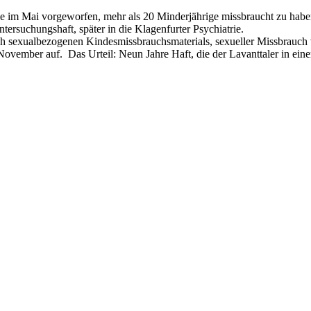
rde im Mai vorgeworfen, mehr als 20 Minderjährige missbraucht zu hab
ersuchungshaft, später in die Klagenfurter Psychiatrie.
sexualbezogenen Kindesmissbrauchsmaterials, sexueller Missbrauch von
November auf. Das Urteil: Neun Jahre Haft, die der Lavanttaler in ei