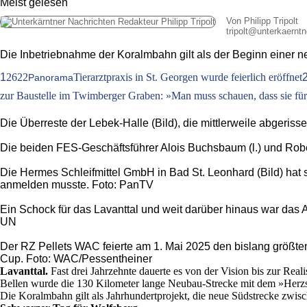
Meist gelesen
Von Philipp Tripolt
tripolt
@
unterkaerntn
Die Inbetriebnahme der Koralmbahn gilt als der Beginn einer 
1
2622
Tierarztpraxis in St. Georgen wurde feierlich eröffnet
Panorama
zur Baustelle im Twimberger Graben: »Man muss schauen, dass sie für 
Die Überreste der Lebek-Halle (Bild), die mittlerweile abgeri
Die beiden FES-Geschäftsführer Alois Buchsbaum (l.) und Robert
Die Hermes Schleifmittel GmbH in Bad St. Leonhard (Bild) hat
anmelden musste. Foto: PanTV
Ein Schock für das Lavanttal und weit darüber hinaus war das
UN
Der RZ Pellets WAC feierte am 1. Mai 2025 den bislang größte
Cup. Foto: WAC/Pessentheiner
Lavanttal.
Fast drei Jahrzehnte dauerte es von der Vision bis zur Re
Bellen wurde die 130 Kilometer lange Neubau-Strecke mit dem »Herzstü
Die Koralmbahn gilt als Jahrhundertprojekt, die neue Südstrecke zwis