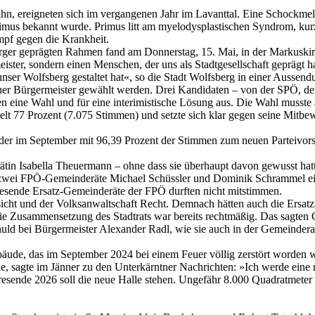
n, ereigneten sich im vergangenen Jahr im Lavanttal. Eine Schockmeld
imus bekannt wurde. Primus litt am myelodysplastischen Syndrom, ku
mpf gegen die Krankheit.
ger geprägten Rahmen fand am Donnerstag, 15. Mai, in der Markuskirc
ster, sondern einen Menschen, der uns als Stadtgesellschaft geprägt ha
 unser Wolfsberg gestaltet hat«, so die Stadt Wolfsberg in einer Aussend
uer Bürgermeister gewählt werden. Drei Kandidaten – von der SPÖ, de
egen eine Wahl und für eine interimistische Lösung aus. Die Wahl musst
ielt 77 Prozent (7.075 Stimmen) und setzte sich klar gegen seine Mitb
, der im September mit 96,39 Prozent der Stimmen zum neuen Parteivo
in Isabella Theuermann – ohne dass sie überhaupt davon gewusst hatte.
 zwei FPÖ-Gemeinderäte Michael Schüssler und Dominik Schrammel ein.
esende Ersatz-Gemeinderäte der FPÖ durften nicht mitstimmen.
cht und der Volksanwaltschaft Recht. Demnach hätten auch die Ersatz
, die Zusammensetzung des Stadtrats war bereits rechtmäßig. Das sagte
chuld bei Bürgermeister Alexander Radl, wie sie auch in der Gemeinde
bäude, das im September 2024 bei einem Feuer völlig zerstört worden 
le, sagte im Jänner zu den Unterkärntner Nachrichten: »Ich werde eine
hresende 2026 soll die neue Halle stehen. Ungefähr 8.000 Quadratmeter 