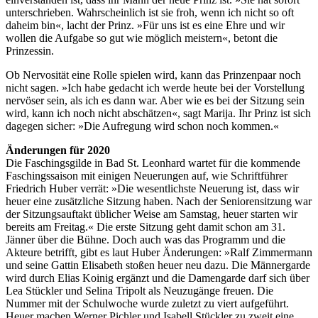
unterschrieben. Wahrscheinlich ist sie froh, wenn ich nicht so oft
daheim bin«, lacht der Prinz. »Für uns ist es eine Ehre und wir
wollen die Aufgabe so gut wie möglich meistern«, betont die
Prinzessin.
Ob Nervosität eine Rolle spielen wird, kann das Prinzenpaar noch
nicht sagen. »Ich habe gedacht ich werde heute bei der Vorstellung
nervöser sein, als ich es dann war. Aber wie es bei der Sitzung sein
wird, kann ich noch nicht abschätzen«, sagt Marija. Ihr Prinz ist sich
dagegen sicher: »Die Aufregung wird schon noch kommen.«
Änderungen für 2020
Die Faschingsgilde in Bad St. Leonhard wartet für die kommende
Faschingssaison mit einigen Neuerungen auf, wie Schriftführer
Friedrich Huber verrät: »Die wesentlichste Neuerung ist, dass wir
heuer eine zusätzliche Sitzung haben. Nach der Seniorensitzung war
der Sitzungsauftakt üblicher Weise am Samstag, heuer starten wir
bereits am Freitag.« Die erste Sitzung geht damit schon am 31.
Jänner über die Bühne. Doch auch was das Programm und die
Akteure betrifft, gibt es laut Huber Änderungen: »Ralf Zimmermann
und seine Gattin Elisabeth stoßen heuer neu dazu. Die Männergarde
wird durch Elias Koinig ergänzt und die Damengarde darf sich über
Lea Stückler und Selina Tripolt als Neuzugänge freuen. Die
Nummer mit der Schulwoche wurde zuletzt zu viert aufgeführt.
Heuer machen Werner Pichler und Isabell Stückler zu zweit eine