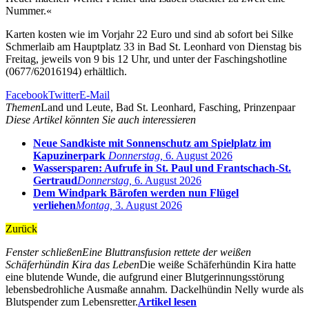
Nummer.«
Karten kosten wie im Vorjahr 22 Euro und sind ab sofort bei Silke
Schmerlaib am Hauptplatz 33 in Bad St. Leonhard von Dienstag bis
Freitag, jeweils von 9 bis 12 Uhr, und unter der Faschingshotline
(0677/62016194) erhältlich.
Facebook
Twitter
E-Mail
Themen
Land und Leute, Bad St. Leonhard, Fasching, Prinzenpaar
Diese Artikel könnten Sie auch interessieren
Neue Sandkiste mit Sonnenschutz am Spielplatz im
Kapuzinerpark
Donnerstag,
6. August 2026
Wassersparen: Aufrufe in St. Paul und Frantschach-St.
Gertraud
Donnerstag,
6. August 2026
Dem Windpark Bärofen werden nun Flügel
verliehen
Montag,
3. August 2026
Zurück
Fenster schließen
Eine Bluttransfusion rettete der weißen
Schäferhündin Kira das Leben
Die weiße Schäferhündin Kira hatte
eine blutende Wunde, die aufgrund einer Blutgerinnungsstörung
lebensbedrohliche Ausmaße annahm. Dackelhündin Nelly wurde als
Blutspender zum Lebensretter.
Artikel lesen