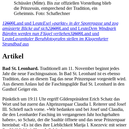
Schüssler (Mitte). Bis zur offiziellen Vorstellung blieb
die Prinzessin, entsprechend der Tradition, ein
Geheimnis. Foto: Schaflechner
1
2609
Land und Leute
Esel »parkte« in der Sporergasse und zog
amüsierte Blicke auf sich
2
2609
Land und Leute
Dem Windpark
Bärofen werden nun Flügel verliehen
3
2609
Land und
Leute
Lavanttaler Berufsfotografen stellen im Klagenfurter
Strandbad aus
Artikel
Bad St. Leonhard.
Traditionell am 11. November beginnt jedes
Jahr die neue Faschingssaison. In Bad St. Leonhard ist es ebenso
Tradition, dass an diesem Tag das neue Prinzenpaar vorgestellt wird.
Aus diesem Anlass lud die Faschingsgilde Bad St. Leonhard in den
Gasthof Geiger ein.
Pünktlich um 19:11 Uhr ergriff Gildenpräsident Erich Schatz das
Wort und bat zuerst das Altprinzenpaar Claudia I. Reiterer und Josef
III. Schriefl nach vorne. »Wir bedanken und bei Josef und Claudia,
die den Leonharder Fasching im vergangenen Jahr hochgehalten
haben«, so Schatz, der die Saaltür öffnete und das neue Prinzenpaar
hereinbat: »Es ist dies ihre Lieblichkeit Marija I. Knezevic mit seiner