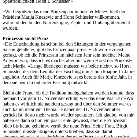
Spaßfröhlichkeit Horst I. Schüssler.«
»Wir begrüßen das neue Prinzenpaar in unserer Mitte«, hieß der
Präsident Marija Knezevic und Horst Schüssler willkommen,
während den beiden Narrenkappe, Zepter und Umhang überreicht
wurden.
Prinzessin sucht Prinz
»Die Entscheidung ist schon bei den Sitzungen in der vergangenen
Saison gefallen«, gibt das Prinzenpaar preis. »Ich wurde zuerst
gefragt, ob ich die Prinzessin im nächsten Jahr sein möchte. Meine
Antwort war, dass ich es mache, aber nur wenn Horst der Prinz ist«,
lacht Marija. »Lange überlegen mussten wir beide nicht«, so Horst
Schüssler, der dem Leonharder Fasching nun schon knappe 15 Jahre
angehört. Auch für Marija Knezevic ist es bereits das fünfte Jahr, in
dem sie beim Leonharder Fasching mitwirkt.
Bleibt die Frage, ob die Tradition hochgehalten werden konnte, dass
niemand vor dem 11. November erfuhr, wer das neue Paar ist? »Wir
haben es wirklich niemandem gesagt und über den Sommer war es
auch kaum mehr ein Thema. Je näher der 11. November aber
gerückt ist, desto mehr wurde wieder spekuliert. Ich glaube, von mir
haben es dann schon ein paar Leute gewusst, aber die Prinzessin
blieb bis heute geheim«, verrät der neue Prinz. Seine Frau, Birgit
Schüssler, musste übrigens unterschreiben, dass sie damit
einverstanden ist, dass ihr Mann der neue Prinz ist. »Sie hat sofort