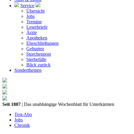
Service
Übersicht
Jobs
Termine
Leserbriefe
Ärzte
Apotheken
Eheschließungen
Geburten
Storchenpost
Sterbefälle
Blick zurück
Sonderthemen
Seit 1887
| Das unabhängige Wochenblatt für Unterkärnten
Test-Abo
Jobs
Chronik