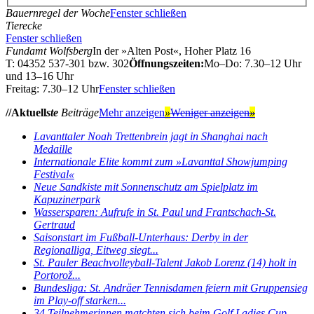
Bauernregel der Woche
Fenster schließen
Tierecke
Fenster schließen
Fundamt Wolfsberg
In der »Alten Post«, Hoher Platz 16
T: 04352 537-301 bzw. 302
Öffnungszeiten:
Mo–Do: 7.30–12 Uhr
und 13–16 Uhr
Freitag: 7.30–12 Uhr
Fenster schließen
//Aktuell
ste
Beiträge
Mehr anzeigen
»
Weniger anzeigen
»
Lavanttaler Noah Trettenbrein jagt in Shanghai nach
Medaille
Internationale Elite kommt zum »Lavanttal Showjumping
Festival«
Neue Sandkiste mit Sonnenschutz am Spielplatz im
Kapuzinerpark
Wassersparen: Aufrufe in St. Paul und Frantschach-St.
Gertraud
Saisonstart im Fußball-Unterhaus: Derby in der
Regionalliga, Eitweg siegt...
St. Pauler Beachvolleyball-Talent Jakob Lorenz (14) holt in
Portorož...
Bundesliga: St. Andräer Tennisdamen feiern mit Gruppensieg
im Play-off starken...
34 Teilnehmerinnen matchten sich beim Golf Ladies Cup