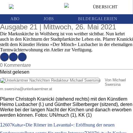
Neues Leben eingehaucht: »Der Mönch«
ÜBERSICHT
werkelt jetzt in einem Atelier im Turm der
Markuskirche
ABO
JOBS
BILDERGALERIEN
Ausgabe 21 | Mittwoch, 26. Mai 2021
Die Markuskirche in Wolfsberg ist von weither sichtbar. Nun kehrt
auch in den Kirchturm der Stadtpfarrkirche Leben ein. Pfarrer Kranicki
stellt dem Künstler Heimo »Der Mönch« Luxbacher in der ehemaligen
Turmwächterwohnung ein Atelier zur Verfügung.
0 Kommentare
Meist gelesen
Von Michael
Swersina
m.swersina
@
unterkaerntner.at
Pfarrer Christoph Kranicki (stehend rechts) mit den Künstlern
Heimo Luxbacher (l.) und Günther Silberberger (sitzend), deren
Werke bei der langen Nacht der Kirchen und danach erworben
werden können. Fotos: UN/much (1), KK (1)
1
2607
»Die Römer im Lavanttal«: Eröffnung der neuen
Kultur