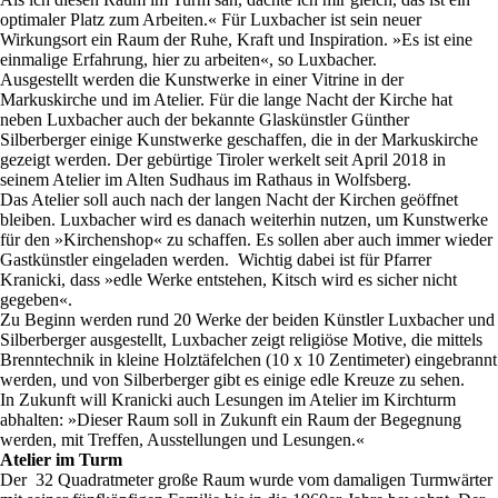
optimaler Platz zum Arbeiten.« Für Luxbacher ist sein neuer
Wirkungsort ein Raum der Ruhe, Kraft und Inspiration. »Es ist eine
einmalige Erfahrung, hier zu arbeiten«, so Luxbacher.
Ausgestellt werden die Kunstwerke in einer Vitrine in der
Markuskirche und im Atelier. Für die lange Nacht der Kirche hat
neben Luxbacher auch der bekannte Glaskünstler Günther
Silberberger einige Kunstwerke geschaffen, die in der Markuskirche
gezeigt werden. Der gebürtige Tiroler werkelt seit April 2018 in
seinem Atelier im Alten Sudhaus im Rathaus in Wolfsberg.
Das Atelier soll auch nach der langen Nacht der Kirchen geöffnet
bleiben. Luxbacher wird es danach weiterhin nutzen, um Kunstwerke
für den »Kirchenshop« zu schaffen. Es sollen aber auch immer wieder
Gastkünstler eingeladen werden. Wichtig dabei ist für Pfarrer
Kranicki, dass »edle Werke entstehen, Kitsch wird es sicher nicht
gegeben«.
Zu Beginn werden rund 20 Werke der beiden Künstler Luxbacher und
Silberberger ausgestellt, Luxbacher zeigt religiöse Motive, die mittels
Brenntechnik in kleine Holztäfelchen (10 x 10 Zentimeter) eingebrannt
werden, und von Silberberger gibt es einige edle Kreuze zu sehen.
In Zukunft will Kranicki auch Lesungen im Atelier im Kirchturm
abhalten: »Dieser Raum soll in Zukunft ein Raum der Begegnung
werden, mit Treffen, Ausstellungen und Lesungen.«
Atelier im Turm
Der 32 Quadratmeter große Raum wurde vom damaligen Turmwärter