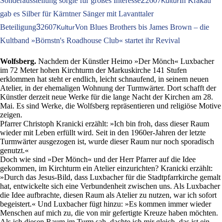
Sonderausstellung sorgte für großes Interesse
2
2607
In Krakau
Kultur
gab es Silber für Kärntner Sänger mit Lavanttaler
Beteiligung
3
2607
Von Blues Brothers bis James Brown – die
Kultur
Kultband »Börnstn's Roadhouse Club« startet ihr Revival
Wolfsberg.
Nachdem der Künstler Heimo »Der Mönch« Luxbacher
im 72 Meter hohen Kirchturm der Markuskirche 141 Stufen
erklommen hat steht er endlich, leicht schnaufend, in seinem neuen
Atelier, in der ehemaligen Wohnung der Turmwärter. Dort schafft der
Künstler derzeit neue Werke für die lange Nacht der Kirchen am 28.
Mai. Es sind Werke, die Wolfsberg repräsentieren und religiöse Motive
zeigen.
Pfarrer Christoph Kranicki erzählt: »Ich bin froh, dass dieser Raum
wieder mit Leben erfüllt wird. Seit in den 1960er-Jahren der letzte
Turmwärter ausgezogen ist, wurde dieser Raum nur noch sporadisch
genutzt.«
Doch wie sind »Der Mönch« und der Herr Pfarrer auf die Idee
gekommen, im Kirchturm ein Atelier einzurichten? Kranicki erzählt:
»Durch das Jesus-Bild, dass Luxbacher für die Stadtpfarrkirche gemalt
hat, entwickelte sich eine Verbundenheit zwischen uns. Als Luxbacher
die Idee aufbrachte, diesen Raum als Atelier zu nutzen, war ich sofort
begeistert.« Und Luxbacher fügt hinzu: »Es kommen immer wieder
Menschen auf mich zu, die von mir gefertigte Kreuze haben möchten.
Als ich diesen Raum im Turm sah, dachte ich mir gleich, das ist ein