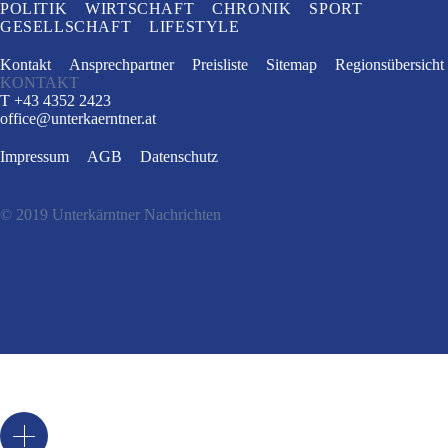
POLITIK
WIRTSCHAFT
CHRONIK
SPORT
GESELLSCHAFT
LIFESTYLE
Kontakt
Ansprechpartner
Preisliste
Sitemap
Regionsübersicht
KONTAKT
T +43 4352 2423
office
@
unterkaerntner.at
Impressum
AGB
Datenschutz
© 2019 Unterkärntner Nachrichten
e