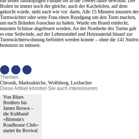
mit seiner fünfköpfigen Familie bis in die 1960er-Jahre bewohnt. Der
Boden ist immer noch der gleiche, auch der Kachelofen, auf dem
gekocht wurde, steht nach wie vor darin. Alle 15 Minuten mussten der
Turmwächter oder seine Frau einen Rundgang um den Turm machen,
um nach Bränden Ausschau zu halten. Wurde ein Brand entdeckt,
mussten Schüsse abgefeuert werden. An der Nordseite des Turms gab
es eine Seilwinde, auf der Lebensmittel und Heizmaterial hinauf zur
Turmwächterwohnung befördert werden konnte – ohne die 141 Stufen
benutzen zu müssen.
Themen
Chronik, Markuskirche, Wolfsberg, Luxbacher
Diese Artikel könnten Sie auch interessieren
Von Blues
Brothers bis
James Brown –
die Kultband
»Börnstn's
Roadhouse Club«
startet ihr Revival