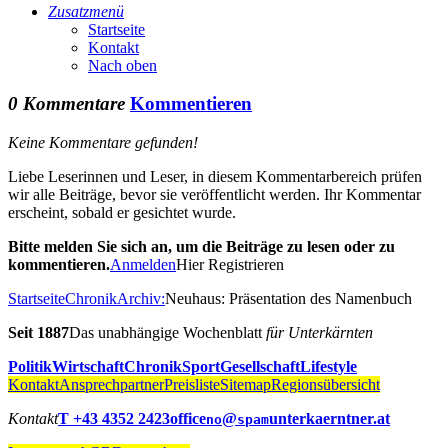
Zusatzmenü
Startseite
Kontakt
Nach oben
0 Kommentare
Kommentieren
Keine Kommentare gefunden!
Liebe Leserinnen und Leser, in diesem Kommentarbereich prüfen
wir alle Beiträge, bevor sie veröffentlicht werden. Ihr Kommentar
erscheint, sobald er gesichtet wurde.
Bitte melden Sie sich an, um die Beiträge zu lesen oder zu
kommentieren.
Anmelden
Hier Registrieren
Startseite
Chronik
Archiv:
Neuhaus: Präsentation des Namenbuch
Seit 1887
Das unabhängige Wochenblatt
für Unterkärnten
Politik
Wirtschaft
Chronik
Sport
Gesellschaft
Lifestyle
Kontakt
Ansprechpartner
Preisliste
Sitemap
Regionsübersicht
Kontakt
T +43 4352 2423
office
@
unterkaerntner.at
no
spam