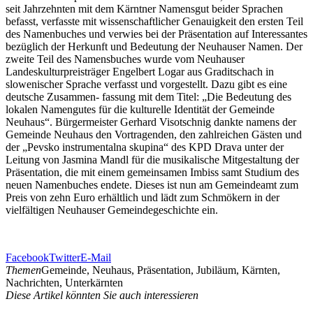
seit Jahrzehnten mit dem Kärntner Namensgut beider Sprachen
befasst, verfasste mit wissenschaftlicher Genauigkeit den ersten Teil
des Namenbuches und verwies bei der Präsentation auf Interessantes
bezüglich der Herkunft und Bedeutung der Neuhauser Namen. Der
zweite Teil des Namensbuches wurde vom Neuhauser
Landeskulturpreisträger Engelbert Logar aus Graditschach in
slowenischer Sprache verfasst und vorgestellt. Dazu gibt es eine
deutsche Zusammen- fassung mit dem Titel: „Die Bedeutung des
lokalen Namengutes für die kulturelle Identität der Gemeinde
Neuhaus“. Bürgermeister Gerhard Visotschnig dankte namens der
Gemeinde Neuhaus den Vortragenden, den zahlreichen Gästen und
der „Pevsko instrumentalna skupina“ des KPD Drava unter der
Leitung von Jasmina Mandl für die musikalische Mitgestaltung der
Präsentation, die mit einem gemeinsamen Imbiss samt Studium des
neuen Namenbuches endete. Dieses ist nun am Gemeindeamt zum
Preis von zehn Euro erhältlich und lädt zum Schmökern in der
vielfältigen Neuhauser Gemeindegeschichte ein.
Facebook
Twitter
E-Mail
Themen
Gemeinde, Neuhaus, Präsentation, Jubiläum, Kärnten,
Nachrichten, Unterkärnten
Diese Artikel könnten Sie auch interessieren