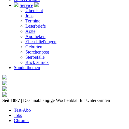
Service
Übersicht
Jobs
Termine
Leserbriefe
Ärzte
Apotheken
Eheschließungen
Geburten
Storchenpost
Sterbefälle
Blick zurück
Sonderthemen
Seit 1887
| Das unabhängige Wochenblatt für Unterkärnten
Test-Abo
Jobs
Chronik