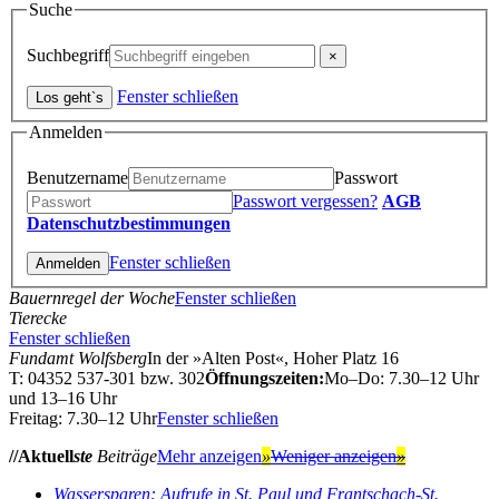
Suche
Suchbegriff
Fenster schließen
Anmelden
Benutzername
Passwort
Passwort vergessen?
AGB
Datenschutzbestimmungen
Fenster schließen
Bauernregel der Woche
Fenster schließen
Tierecke
Fenster schließen
Fundamt Wolfsberg
In der »Alten Post«, Hoher Platz 16
T: 04352 537-301 bzw. 302
Öffnungszeiten:
Mo–Do: 7.30–12 Uhr
und 13–16 Uhr
Freitag: 7.30–12 Uhr
Fenster schließen
//Aktuell
ste
Beiträge
Mehr anzeigen
»
Weniger anzeigen
»
Wassersparen: Aufrufe in St. Paul und Frantschach-St.