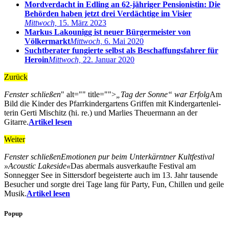
Mordverdacht in Edling an 62-jähriger Pensionistin: Die
Behörden haben jetzt drei Verdächtige im Visier
Mittwoch,
15. März 2023
Markus Lakounigg ist neuer Bürgermeister von
Völkermarkt
Mittwoch,
6. Mai 2020
Suchtberater fungierte selbst als Beschaffungsfahrer für
Heroin
Mittwoch,
22. Januar 2020
Zurück
Fenster schließen
" alt="" title="">
„Tag der Sonne“ war Erfolg
Am
Bild die Kinder des Pfarrkindergartens Griffen mit Kindergartenlei-
terin Gerti Mischitz (hi. re.) und Marlies Theuermann an der
Gitarre.
Artikel lesen
Weiter
Fenster schließen
Emotionen pur beim Unterkärntner Kultfestival
»Acoustic Lakeside«
Das abermals ausverkaufte Festival am
Sonnegger See in Sittersdorf begeisterte auch im 13. Jahr tausende
Besucher und sorgte drei Tage lang für Party, Fun, Chillen und geile
Musik.
Artikel lesen
Popup