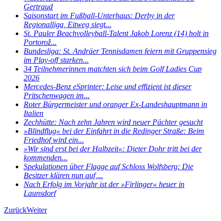
Gertraud
Saisonstart im Fußball-Unterhaus: Derby in der
Regionalliga, Eitweg siegt...
St. Pauler Beachvolleyball-Talent Jakob Lorenz (14) holt in
Portorož...
Bundesliga: St. Andräer Tennisdamen feiern mit Gruppensieg
im Play-off starken...
34 Teilnehmerinnen matchten sich beim Golf Ladies Cup
2026
Mercedes-Benz eSprinter: Leise und effizient ist dieser
Pritschenwagen im...
Roter Bürgermeister und oranger Ex-Landeshauptmann in
Italien
Zechhütte: Nach zehn Jahren wird neuer Pächter gesucht
»Blindflug« bei der Einfahrt in die Redinger Straße: Beim
Friedhof wird ein...
»Wir sind erst bei der Halbzeit«: Dieter Dohr tritt bei der
kommenden...
Spekulationen über Flagge auf Schloss Wolfsberg: Die
Besitzer klären nun auf,...
Nach Erfolg im Vorjahr ist der »Firlinger« heuer in
Launsdorf
Zurück
Weiter