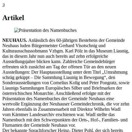
3
Artikel
NEUHAUS.
Anlässlich des 60-jährigen Bestehens der Gemeinde
Neuhaus luden Bürgermeister Gerhard Visotschnig und
Kulturausschussobmann Vzbgm. Karl Pölz in das Museum Liaunig,
das in diesem Jahr nun auch bereits auf zehn erfolgreiche
Ausstellungsjahre blicken kann. Zahlreiche Gemeindebürger
erfreuten sich zunächst am Tag der offenen Tür an den neuen
Ausstellungen: Der Hauptausstellung unter dem Titel „Umrahmung
schräg gekippt – Die Sammlung Liaunig in Bewegung“, den
Sonderausstellungen von Cornelius Kolig und Peter Pongratz, sowie
Liaunigs Sammlungen Europäisches Silber und Briefmarken der
österreichischen Monarchie. Anschließend erfolgte mit der
Präsentation des Namenbuches der Gemeinde Neuhaus eine
wertvolle Ergänzung der Neuhauser Gemeindechronik, die vor zehn
Jahren ebenfalls in Zusammenarbeit mit Direktor Wilhelm Wadl
vom Kärntner Landesarchiv erschienen war. Wadl stellte das
Namenbuch mit den Schwerpunkten der Orts-, Hof-, Familien- und
Flurnamen der Gemeinde Neuhaus vor.
Der bekannte Sprachforscher Heinz- Dieter Pohl, der sich bereits