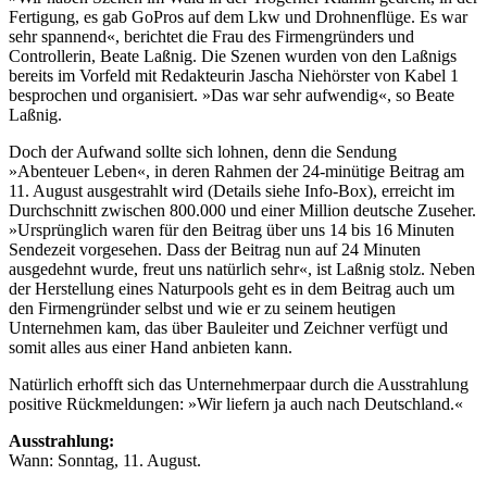
Fertigung, es gab GoPros auf dem Lkw und Drohnenflüge. Es war
sehr spannend«, berichtet die Frau des Firmengründers und
Controllerin, Beate Laßnig. Die Szenen wurden von den Laßnigs
bereits im Vorfeld mit Redakteurin Jascha Niehörster von Kabel 1
besprochen und organisiert. »Das war sehr aufwendig«, so Beate
Laßnig.
Doch der Aufwand sollte sich lohnen, denn die Sendung
»Abenteuer Leben«, in deren Rahmen der 24-minütige Beitrag am
11. August ausgestrahlt wird (Details siehe Info-Box), erreicht im
Durchschnitt zwischen 800.000 und einer Million deutsche Zuseher.
»Ursprünglich waren für den Beitrag über uns 14 bis 16 Minuten
Sendezeit vorgesehen. Dass der Beitrag nun auf 24 Minuten
ausgedehnt wurde, freut uns natürlich sehr«, ist Laßnig stolz. Neben
der Herstellung eines Naturpools geht es in dem Beitrag auch um
den Firmengründer selbst und wie er zu seinem heutigen
Unternehmen kam, das über Bauleiter und Zeichner verfügt und
somit alles aus einer Hand anbieten kann.
Natürlich erhofft sich das Unternehmerpaar durch die Ausstrahlung
positive Rückmeldungen: »Wir liefern ja auch nach Deutschland.«
Ausstrahlung:
Wann: Sonntag, 11. August.