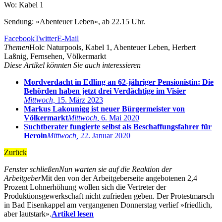
Wo: Kabel 1
Sendung: »Abenteuer Leben«, ab 22.15 Uhr.
Facebook
Twitter
E-Mail
Themen
Holc Naturpools, Kabel 1, Abenteuer Leben, Herbert
Laßnig, Fernsehen, Völkermarkt
Diese Artikel könnten Sie auch interessieren
Mordverdacht in Edling an 62-jähriger Pensionistin: Die
Behörden haben jetzt drei Verdächtige im Visier
Mittwoch,
15. März 2023
Markus Lakounigg ist neuer Bürgermeister von
Völkermarkt
Mittwoch,
6. Mai 2020
Suchtberater fungierte selbst als Beschaffungsfahrer für
Heroin
Mittwoch,
22. Januar 2020
Zurück
Fenster schließen
Nun warten sie auf die Reaktion der
Arbeitgeber
Mit den von der Arbeitgeberseite angebotenen 2,4
Prozent Lohnerhöhung wollen sich die Vertreter der
Produktionsgewerkschaft nicht zufrieden geben. Der Protestmarsch
in Bad Eisenkappel am vergangenen Donnerstag verlief »friedlich,
aber lautstark».
Artikel lesen