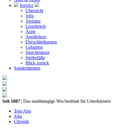
Service
Übersicht
Jobs
Termine
Leserbriefe
Ärzte
Apotheken
Eheschließungen
Geburten
Storchenpost
Sterbefälle
Blick zurück
Sonderthemen
Seit 1887
| Das unabhängige Wochenblatt für Unterkärnten
Test-Abo
Jobs
Chronik