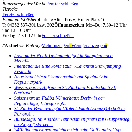
Bauernregel der Woche
Fenster schließen
Tierecke
Fenster schließen
Fundamt Wolfsberg
In der »Alten Post«, Hoher Platz 16
T: 04352 537-301 bzw. 302
Öffnungszeiten:
Mo–Do: 7.30–12 Uhr
und 13–16 Uhr
Freitag: 7.30–12 Uhr
Fenster schließen
//Aktuell
ste
Beiträge
Mehr anzeigen
»
Weniger anzeigen
»
Lavanttaler Noah Trettenbrein jagt in Shanghai nach
Medaille
Internationale Elite kommt zum »Lavanttal Showjumping
Festival«
Neue Sandkiste mit Sonnenschutz am Spielplatz im
Kapuzinerpark
Wassersparen: Aufrufe in St. Paul und Frantschach-St.
Gertraud
Saisonstart im Fußball-Unterhaus: Derby in der
Regionalliga, Eitweg siegt...
St. Pauler Beachvolleyball-Talent Jakob Lorenz (14) holt in
Portorož...
Bundesliga: St. Andräer Tennisdamen feiern mit Gruppensieg
im Play-off starken...
34 Teilnehmerinnen matchten sich beim Golf Ladies Cup