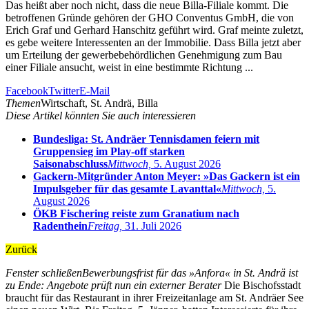
Das heißt aber noch nicht, dass die neue Billa-Filiale kommt. Die
betroffenen Gründe gehören der GHO Conventus GmbH, die von
Erich Graf und Gerhard Hanschitz geführt wird. Graf meinte zuletzt,
es gebe weitere Interessenten an der Immobilie. Dass Billa jetzt aber
um Erteilung der gewerbebehördlichen Genehmigung zum Bau
einer Filiale ansucht, weist in eine bestimmte Richtung ...
Facebook
Twitter
E-Mail
Themen
Wirtschaft, St. Andrä, Billa
Diese Artikel könnten Sie auch interessieren
Bundesliga: St. Andräer Tennisdamen feiern mit
Gruppensieg im Play-off starken
Saisonabschluss
Mittwoch,
5. August 2026
Gackern-Mitgründer Anton Meyer: »Das Gackern ist ein
Impulsgeber für das gesamte Lavanttal«
Mittwoch,
5.
August 2026
ÖKB Fischering reiste zum Granatium nach
Radenthein
Freitag,
31. Juli 2026
Zurück
Fenster schließen
Bewerbungsfrist für das »Anfora« in St. Andrä ist
zu Ende: Angebote prüft nun ein externer Berater
Die Bischofsstadt
braucht für das Restaurant in ihrer Freizeitanlage am St. Andräer See