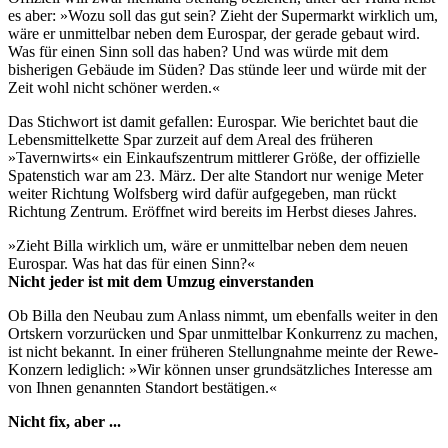
es aber: »Wozu soll das gut sein? Zieht der Supermarkt wirklich um,
wäre er unmittelbar neben dem Eurospar, der gerade gebaut wird.
Was für einen Sinn soll das haben? Und was würde mit dem
bisherigen Gebäude im Süden? Das stünde leer und würde mit der
Zeit wohl nicht schöner werden.«
Das Stichwort ist damit gefallen: Eurospar. Wie berichtet baut die
Lebensmittelkette Spar zurzeit auf dem Areal des früheren
»Tavernwirts« ein Einkaufszentrum mittlerer Größe, der offizielle
Spatenstich war am 23. März. Der alte Standort nur wenige Meter
weiter Richtung Wolfsberg wird dafür aufgegeben, man rückt
Richtung Zentrum. Eröffnet wird bereits im Herbst dieses Jahres.
»Zieht Billa wirklich um, wäre er unmittelbar neben dem neuen
Eurospar. Was hat das für einen Sinn?«
Nicht jeder ist mit dem Umzug einverstanden
Ob Billa den Neubau zum Anlass nimmt, um ebenfalls weiter in den
Ortskern vorzurücken und Spar unmittelbar Konkurrenz zu machen,
ist nicht bekannt. In einer früheren Stellungnahme meinte der Rewe-
Konzern lediglich: »Wir können unser grundsätzliches Interesse am
von Ihnen genannten Standort bestätigen.«
Nicht fix, aber ...