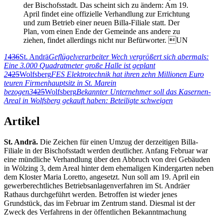
der Bischofsstadt. Das scheint sich zu ändern: Am 19.
April findet eine offizielle Verhandlung zur Errichtung
und zum Betrieb einer neuen Billa-Filiale statt. Der
Plan, vom einen Ende der Gemeinde ans andere zu
ziehen, findet allerdings nicht nur Befürworter. UN
1
436
St. Andrä
Geflügelverarbeiter Wech vergrößert sich abermals:
Eine 3.000 Quadratmeter große Halle ist geplant
2
425
Wolfsberg
FES Elektrotechnik hat ihren zehn Millionen Euro
teuren Firmenhauptsitz in St. Marein
bezogen
3
425
Wolfsberg
Bekannter Unternehmer soll das Kasernen-
Areal in Wolfsberg gekauft haben: Beteiligte schweigen
Artikel
St. Andrä.
Die Zeichen für einen Umzug der derzeitigen Billa-
Filiale in der Bischofsstadt werden deutlicher. Anfang Februar war
eine mündliche Verhandlung über den Abbruch von drei Gebäuden
in Wölzing 3, dem Areal hinter dem ehemaligen Kindergarten neben
dem Kloster Maria Loretto, angesetzt. Nun soll am 19. April ein
gewerberechtliches Betriebsanlagenverfahren im St. Andräer
Rathaus durchgeführt werden. Betroffen ist wieder jenes
Grundstück, das im Februar im Zentrum stand. Diesmal ist der
Zweck des Verfahrens in der öffentlichen Bekanntmachung