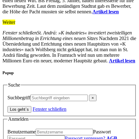
einen neuen Wirt. Bis Freitag, 5. Jänner, hatten Interessierte für ihre
Bewerbung Zeit. Laut dem zuständigen Stadtrat gab es Bewerber,
die Höhe der Pacht mussten sie selbst nennen.
Artikel lesen
Weiter
Fenster schließen
St. Andrä: »K industries« investiert zweistelligen
Millionenbetrag in Errichtung eines neuen Sitzes
Nachdem 2021 die
Übersiedelung und Errichtung eines neuen Hauptsitzes von »K
industries« nach Wolfsberg nicht geklappt hat, ist man nun in St.
Andrä fündig geworden. In Framrach wird nun um mehrere
Millionen Euro ein neuer, moderner Hauptsitz gebaut.
Artikel lesen
Popup
Suche
Suchbegriff
Fenster schließen
Anmelden
Benutzername
Passwort
Passwort vergessen?
AGB