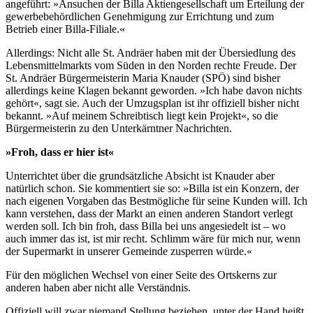
angeführt: »Ansuchen der Billa Aktiengesellschaft um Erteilung der
gewerbebehördlichen Genehmigung zur Errichtung und zum
Betrieb einer Billa-Filiale.«
Allerdings: Nicht alle St. Andräer haben mit der Übersiedlung des
Lebensmittelmarkts vom Süden in den Norden rechte Freude. Der
St. Andräer Bürgermeisterin Maria Knauder (SPÖ) sind bisher
allerdings keine Klagen bekannt geworden. »Ich habe davon nichts
gehört«, sagt sie. Auch der Umzugsplan ist ihr offiziell bisher nicht
bekannt. »Auf meinem Schreibtisch liegt kein Projekt«, so die
Bürgermeisterin zu den Unterkärntner Nachrichten.
»Froh, dass er hier ist«
Unterrichtet über die grundsätzliche Absicht ist Knauder aber
natürlich schon. Sie kommentiert sie so: »Billa ist ein Konzern, der
nach eigenen Vorgaben das Bestmögliche für seine Kunden will. Ich
kann verstehen, dass der Markt an einen anderen Standort verlegt
werden soll. Ich bin froh, dass Billa bei uns angesiedelt ist – wo
auch immer das ist, ist mir recht. Schlimm wäre für mich nur, wenn
der Supermarkt in unserer Gemeinde zusperren würde.«
Für den möglichen Wechsel von einer Seite des Ortskerns zur
anderen haben aber nicht alle Verständnis.
Offiziell will zwar niemand Stellung beziehen, unter der Hand heißt