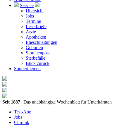
Service
Übersicht
Jobs
Termine
Leserbriefe
Ärzte
Apotheken
Eheschließungen
Geburten
Storchenpost
Sterbefälle
Blick zurück
Sonderthemen
Seit 1887
| Das unabhängige Wochenblatt für Unterkärnten
Test-Abo
Jobs
Chronik