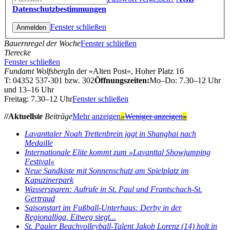
Datenschutzbestimmungen
Fenster schließen
Bauernregel der Woche
Fenster schließen
Tierecke
Fenster schließen
Fundamt Wolfsberg
In der »Alten Post«, Hoher Platz 16
T: 04352 537-301 bzw. 302
Öffnungszeiten:
Mo–Do: 7.30–12 Uhr
und 13–16 Uhr
Freitag: 7.30–12 Uhr
Fenster schließen
//Aktuell
ste
Beiträge
Mehr anzeigen
»
Weniger anzeigen
»
Lavanttaler Noah Trettenbrein jagt in Shanghai nach
Medaille
Internationale Elite kommt zum »Lavanttal Showjumping
Festival«
Neue Sandkiste mit Sonnenschutz am Spielplatz im
Kapuzinerpark
Wassersparen: Aufrufe in St. Paul und Frantschach-St.
Gertraud
Saisonstart im Fußball-Unterhaus: Derby in der
Regionalliga, Eitweg siegt...
St. Pauler Beachvolleyball-Talent Jakob Lorenz (14) holt in