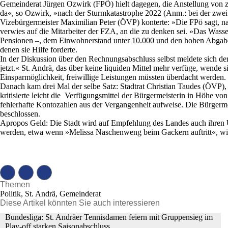
Gemeinderat Jürgen Ozwirk (FPÖ) hielt dagegen, die Anstellung von zw
da«, so Ozwirk, »nach der Sturmkatastrophe 2022 (Anm.: bei der zwei K
Vizebürgermeister Maximilian Peter (ÖVP) konterte: »Die FPö sagt, na
verwies auf die Mitarbeiter der FZA, an die zu denken sei. »Das Wasse
Pensionen –, dem Einwohnerstand unter 10.000 und den hohen Abgaben
denen sie Hilfe forderte.
In der Diskussion über den Rechnungsabschluss selbst meldete sich de
jetzt.« St. Andrä, das über keine liquiden Mittel mehr verfüge, wende
Einsparmöglichkeit, freiwillige Leistungen müssten überdacht werden.
Danach kam drei Mal der selbe Satz: Stadtrat Christian Taudes (ÖVP)
kritisierte leicht die Verfügungsmittel der Bürgermeisterin in Höhe v
fehlerhafte Kontozahlen aus der Vergangenheit aufweise. Die Bürger
beschlossen.
Apropos Geld: Die Stadt wird auf Empfehlung des Landes auch ihren 
werden, etwa wenn »Melissa Naschenweng beim Gackern auftritt«, wie es
Themen
Politik, St. Andrä, Gemeinderat
Diese Artikel könnten Sie auch interessieren
Bundesliga: St. Andräer Tennisdamen feiern mit Gruppensieg im
Play-off starken Saisonabschluss