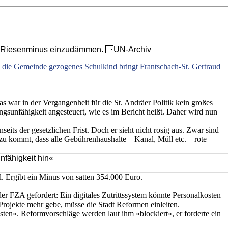
 ihr Riesenminus einzudämmen. UN-Archiv
 die Gemeinde gezogenes Schulkind bringt Frantschach-St. Gertraud
as war in der Vergangenheit für die St. Andräer Politik kein großes
ngsunfähigkeit angesteuert, wie es im Bericht heißt. Daher wird nun
its der gesetzlichen Frist. Doch er sieht nicht rosig aus. Zwar sind
zu kommt, dass alle Gebührenhaushalte – Kanal, Müll etc. – rote
nfähigkeit hin«
l. Ergibt ein Minus von satten 354.000 Euro.
r FZA gefordert: Ein digitales Zutrittssystem könnte Personalkosten
 Projekte mehr gebe, müsse die Stadt Reformen einleiten.
n«. Reformvorschläge werden laut ihm »blockiert«, er forderte ein