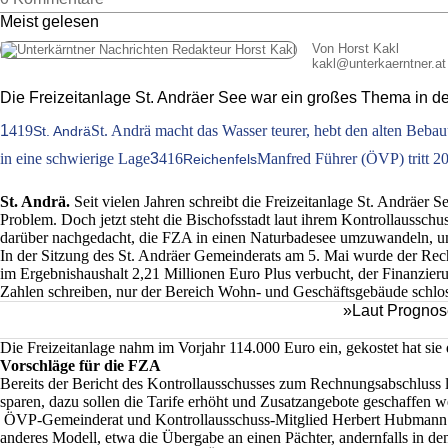
Meist gelesen
Von Horst Kakl
kakl
@
unterkaerntner.at
Die Freizeitanlage St. Andräer See war ein großes Thema in 
1
419
St. Andrä macht das Wasser teurer, hebt den alten Beba
St. Andrä
in eine schwierige Lage
3
416
Manfred Führer (ÖVP) tritt 20
Reichenfels
St. Andrä.
Seit vielen Jahren schreibt die Freizeitanlage St. Andräer 
Problem. Doch jetzt steht die Bischofsstadt laut ihrem Kontrollaussch
darüber nachgedacht, die FZA in einen Naturbadesee umzuwandeln, um
In der Sitzung des St. Andräer Gemeinderats am 5. Mai wurde der Rechnu
im Ergebnishaushalt 2,21 Millionen Euro Plus verbucht, der Finanzier
Zahlen schreiben, nur der Bereich Wohn- und Geschäftsgebäude schlos
»Laut Prognose
Die Freizeitanlage nahm im Vorjahr 114.000 Euro ein, gekostet hat sie
Vorschläge für die FZA
Bereits der Bericht des Kontrollausschusses zum Rechnungsabschluss lö
sparen, dazu sollen die Tarife erhöht und Zusatzangebote geschaffen w
ÖVP-Gemeinderat und Kontrollausschuss-Mitglied Herbert Hubmann krit
anderes Modell, etwa die Übergabe an einen Pächter, andernfalls in d