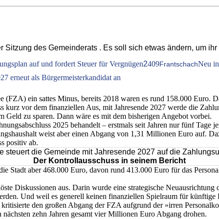
der Sitzung des Gemeinderats . Es soll sich etwas ändern, um
uungsplan auf und fordert Steuer für Vergnügen
2
409
Neu in
Frantschach
27 erneut als Bürgermeisterkandidat an
See (FZA) ein sattes Minus, bereits 2018 waren es rund 158.000 Euro. D
uss kurz vor dem finanziellen Aus, mit Jahresende 2027 werde die Zahlu
 Geld zu sparen. Dann wäre es mit dem bisherigen Angebot vorbei.
ngsabschluss 2025 behandelt – erstmals seit Jahren nur fünf Tage jense
ungshaushalt weist aber einen Abgang von 1,31 Millionen Euro auf. Da
s positiv ab.
 steuert die Gemeinde mit Jahresende 2027 auf die Zahlungsu
Der Kontrollausschuss in seinem Bericht
 die Stadt aber 468.000 Euro, davon rund 413.000 Euro für das Persona
ste Diskussionen aus. Darin wurde eine strategische Neuausrichtung de
erden. Und weil es generell keinen finanziellen Spielraum für künftige
isierte den großen Abgang der FZA aufgrund der »irren Personalkoste
en nächsten zehn Jahren gesamt vier Millionen Euro Abgang drohen.