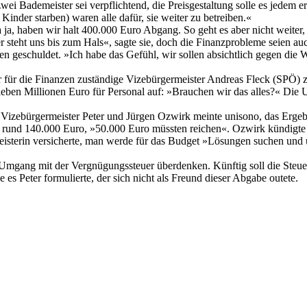
ei Bademeister sei verpflichtend, die Preisgestaltung solle es jedem 
inder starben) waren alle dafür, sie weiter zu betreiben.«
 ja, haben wir halt 400.000 Euro Abgang. So geht es aber nicht weite
r steht uns bis zum Hals«, sagte sie, doch die Finanzprobleme seien au
 geschuldet. »Ich habe das Gefühl, wir sollen absichtlich gegen di
r für die Finanzen zuständige Vizebürgermeister Andreas Fleck (SPÖ) 
 sieben Millionen Euro für Personal auf: »Brauchen wir das alles?« Di
, Vizebürgermeister Peter und Jürgen Ozwirk meinte unisono, das Erge
on rund 140.000 Euro, »50.000 Euro müssten reichen«. Ozwirk kündigte 
meisterin versicherte, man werde für das Budget »Lösungen suchen u
Umgang mit der Vergnügungssteuer überdenken. Künftig soll die Steue
 Peter formulierte, der sich nicht als Freund dieser Abgabe outete.