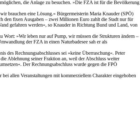
ermöglichen, die Anlage zu besuchen. »Die FZA ist für die Bevölkerung
r, wir brauchen eine Lösung.« Bürgermeisterin Maria Knauder (SPÖ)
ch den fixen Ausgaben – zwei Millionen Euro zahlt die Stadt nur für
e Wand gefahren werden«, so Knauder in Richtung Bund und Land, von
zu Wort: »Wir leben nur auf Pump, wir müssen die Strukturen ändern –
e Umwandlung der FZA in einen Naturbadesee sah er als
bnis des Rechnungsabschlusses sei »keine Überraschung«. Peter
die Ablehnung seiner Fraktion an, weil der Abschluss weiter
nd umsetzen«. Der Rechnungsabschluss wurde gegen die FPÖ
r bei allen Veranstaltungen mit kommerziellem Charakter eingehoben