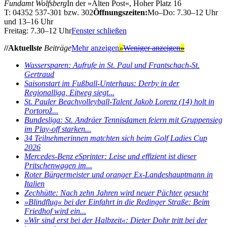
Fundamt Wolfsberg
In der »Alten Post«, Hoher Platz 16
T: 04352 537-301 bzw. 302
Öffnungszeiten:
Mo–Do: 7.30–12 Uhr
und 13–16 Uhr
Freitag: 7.30–12 Uhr
Fenster schließen
//Aktuell
ste
Beiträge
Mehr anzeigen
»
Weniger anzeigen
»
Wassersparen: Aufrufe in St. Paul und Frantschach-St.
Gertraud
Saisonstart im Fußball-Unterhaus: Derby in der
Regionalliga, Eitweg siegt...
St. Pauler Beachvolleyball-Talent Jakob Lorenz (14) holt in
Portorož...
Bundesliga: St. Andräer Tennisdamen feiern mit Gruppensieg
im Play-off starken...
34 Teilnehmerinnen matchten sich beim Golf Ladies Cup
2026
Mercedes-Benz eSprinter: Leise und effizient ist dieser
Pritschenwagen im...
Roter Bürgermeister und oranger Ex-Landeshauptmann in
Italien
Zechhütte: Nach zehn Jahren wird neuer Pächter gesucht
»Blindflug« bei der Einfahrt in die Redinger Straße: Beim
Friedhof wird ein...
»Wir sind erst bei der Halbzeit«: Dieter Dohr tritt bei der