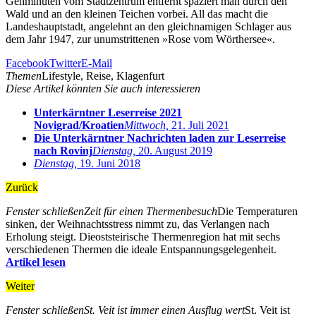
Gehminuten vom Stadtzentrum entfernt spaziert man durch den
Wald und an den kleinen Teichen vorbei. All das macht die
Landeshauptstadt, angelehnt an den gleichnamigen Schlager aus
dem Jahr 1947, zur unumstrittenen »Rose vom Wörthersee«.
Facebook
Twitter
E-Mail
Themen
Lifestyle, Reise, Klagenfurt
Diese Artikel könnten Sie auch interessieren
Unterkärntner Leserreise 2021
Novigrad/Kroatien
Mittwoch,
21. Juli 2021
Die Unterkärntner Nachrichten laden zur Leserreise
nach Rovinj
Dienstag,
20. August 2019
Dienstag,
19. Juni 2018
Zurück
Fenster schließen
Zeit für einen Thermenbesuch
Die Temperaturen
sinken, der Weihnachtsstress nimmt zu, das Verlangen nach
Erholung steigt. Dieoststeirische Thermenregion hat mit sechs
verschiedenen Thermen die ideale Entspannungsgelegenheit.
Artikel lesen
Weiter
Fenster schließen
St. Veit ist immer einen Ausflug wert
St. Veit ist