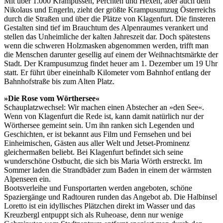
Mit über 1.000 Krampussen, Perchten und Hexen, aber auch dem
Nikolaus und Engerln, zieht der größte Krampusumzug Österreichs
durch die Straßen und über die Plätze von Klagenfurt. Die finsteren
Gestalten sind tief im Brauchtum des Alpenraumes verankert und
stellen das Unheimliche der kalten Jahreszeit dar. Doch spätestens
wenn die schweren Holzmasken abgenommen werden, trifft man
die Menschen darunter gesellig auf einem der Weihnachtsmärkte der
Stadt. Der Krampusumzug findet heuer am 1. Dezember um 19 Uhr
statt. Er führt über eineinhalb Kilometer vom Bahnhof entlang der
Bahnhofstraße bis zum Alten Platz.
»Die Rose vom Wörthersee«
Schauplatzwechsel: Wir machen einen Abstecher an »den See«.
Wenn von Klagenfurt die Rede ist, kann damit natürlich nur der
Wörthersee gemeint sein. Um ihn ranken sich Legenden und
Geschichten, er ist bekannt aus Film und Fernsehen und bei
Einheimischen, Gästen aus aller Welt und Jetset-Prominenz
gleichermaßen beliebt. Bei Klagenfurt befindet sich seine
wunderschöne Ostbucht, die sich bis Maria Wörth erstreckt. Im
Sommer laden die Strandbäder zum Baden in einem der wärmsten
Alpenseen ein.
Bootsverleihe und Funsportarten werden angeboten, schöne
Spaziergänge und Radtouren runden das Angebot ab. Die Halbinsel
Loretto ist ein idyllisches Plätzchen direkt im Wasser und das
Kreuzbergl entpuppt sich als Ruheoase, denn nur wenige