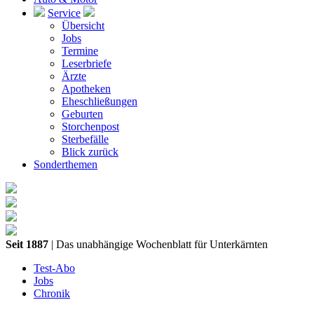
Service
Übersicht
Jobs
Termine
Leserbriefe
Ärzte
Apotheken
Eheschließungen
Geburten
Storchenpost
Sterbefälle
Blick zurück
Sonderthemen
Seit 1887
| Das unabhängige Wochenblatt für Unterkärnten
Test-Abo
Jobs
Chronik