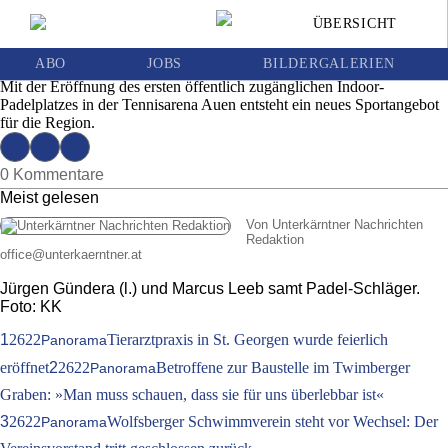
Padel-Boom erreicht Wolfsberg: Erste
ÜBERSICHT
Indoor-Anlage im Lavanttal eröffnet
Ausgabe 27 | Freitag, 3. Juli 2026
ABO
JOBS
BILDERGALERIEN
Mit der Eröffnung des ersten öffentlich zugänglichen Indoor-
Padelplatzes in der Tennisarena Auen entsteht ein neues Sportangebot
für die Region.
0 Kommentare
Meist gelesen
Von Unterkärntner Nachrichten
Redaktion
office
@
unterkaerntner.at
Jürgen Gündera (l.) und Marcus Leeb samt Padel-Schläger.
Foto: KK
1
2622
Tierarztpraxis in St. Georgen wurde feierlich
Panorama
eröffnet
2
2622
Betroffene zur Baustelle im Twimberger
Panorama
Graben: »Man muss schauen, dass sie für uns überlebbar ist«
3
2622
Wolfsberger Schwimmverein steht vor Wechsel: Der
Panorama