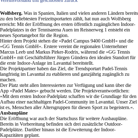
Vereinsvorstand tritt geschlossen zurück
Wolfsberg.
Was in Spanien, Italien und vielen anderen Ländern bereits
zu den beliebtesten Freizeitsportarten zählt, hat nun auch Wolfsberg
erreicht: Mit der Eröffnung des ersten öffentlich zugänglichen Indoor-
Padelplatzes in der Tennisarena Auen im Reisnerweg 1 entsteht ein
neues Sportangebot für die Region.
Hinter dem Projekt stehen die »Padel Campus 9400 GmbH« und die
»GG Tennis GmbH«. Erstere vereint die regionalen Unternehmer
Marcus Leeb und Markus Pirker-Rodrix, während die »GG Tennis
GmbH« mit Geschäftsführer Jürgen Gündera den idealen Standort für
die erste Indoor-Anlage im Lavanttal bereitstellt.
Die Projektpartner haben das Ziel, die Trendsportart Padel-Tennis
langfristig im Lavanttal zu etablieren und ganzjährig zugänglich zu
machen.
Der Platz steht allen Interessierten zur Verfügung und kann über die
App »Padel Mates« gebucht werden. Die Projektverantwortlichen:
»Mit dem ersten Indoor-Padelplatz schaffen wir die Grundlage für den
Aufbau einer nachhaltigen Padel-Community im Lavanttal. Unser Ziel
ist es, Menschen aller Altersgruppen für diesen Sport zu begeistern.«.
Ausbaupläne
Die Eröffnung war auch der Startschuss für weitere Ausbaupläne.
Bereits in Vorbereitung befinden sich drei zusätzliche Outdoor-
Padelplätze. Darüber hinaus ist die Erweiterung der Indoor-
Kapazitäten geplant.