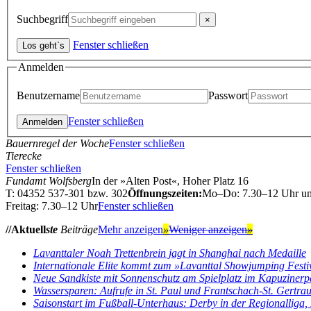
Suchbegriff
Fenster schließen
Anmelden
Benutzername
Passwort
Fenster schließen
Bauernregel der Woche
Fenster schließen
Tierecke
Fenster schließen
Fundamt Wolfsberg
In der »Alten Post«, Hoher Platz 16
T: 04352 537-301 bzw. 302
Öffnungszeiten:
Mo–Do: 7.30–12 Uhr u
Freitag: 7.30–12 Uhr
Fenster schließen
//Aktuell
ste
Beiträge
Mehr anzeigen
»
Weniger anzeigen
»
Lavanttaler Noah Trettenbrein jagt in Shanghai nach Medaille
Internationale Elite kommt zum »Lavanttal Showjumping Festi
Neue Sandkiste mit Sonnenschutz am Spielplatz im Kapuzinerp
Wassersparen: Aufrufe in St. Paul und Frantschach-St. Gertra
Saisonstart im Fußball-Unterhaus: Derby in der Regionalliga, E