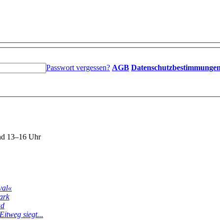
Passwort vergessen?
AGB
Datenschutzbestimmunge
nd 13–16 Uhr
val«
ark
ud
itweg siegt...