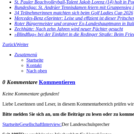
St. Pauler Beachvolleyball-Talent Jakob Lorenz (14) holt in Por
Bundesliga: St. Andräer Tennisdamen feiern mit Gruppensieg im
34 Teilnehmerinnen matchten sich beim Golf Ladies Cup 2026
Mercedes-Benz eSprinter: Leise und effizient ist dieser Pritsch
Roter Bürgermeister und oranger Ex-Landeshauptmann in Ital
Zechhütte: Nach zehn Jahren wird neuer Pächter gesucht
»Blindflug« bei der Einfahrt in die Redinger Straße: Beim Fried
Zurück
Weiter
Zusatzmenü
Startseite
Kontakt
Nach oben
0 Kommentare
Kommentieren
Keine Kommentare gefunden!
Liebe Leserinnen und Leser, in diesem Kommentarbereich prüfen wir al
Bitte melden Sie sich an, um die Beiträge zu lesen oder zu komme
Startseite
Gesellschaft
Interview:
Der Landesschulsprecher