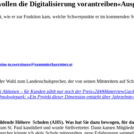
ollen die Digitalisierung vorantreiben«
Ausg
lt, wie er zur Funktion kam, welche Schwerpunkte er im kommenden Sch
sina
m.swersina
@
unterkaerntner.at
no
spam
der Wahl zum Landesschulsprecher, der von seinen Mitstreitern auf S
ei Aktionen – für Kunden zählt nur noch der Preis«
2
2193
Interview
Gack
ologiepark: »Ein Projekt dieser Dimension entsteht über Jahrzehnte
ildende Höhere Schulen (AHS). Was hat Sie dazu bewogen, für d
um St. Paul kandidiert und wurde Stellvertreter. Dann kamen Mitglied
sprecher könnte ich aktiv Schule mitgestalten, neue Erfahrungen samme