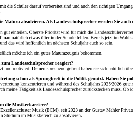
 damit die Schüler darauf vorbereitet sind und auch den richtigen Umg
.
ie Matura absolvieren. Als Landesschulsprecher werden Sie auch o
ut einteilen. Oberste Priorität wird für mich die Landesschülervertretu
 man natürlich etwas öfter in der Schule fehlen. Bereits jetzt im Wahl
 und das wird hoffentlich im nächsten Schuljahr auch so sein.
hließlich möchte ich ein gutes Maturazeugnis bekommen.
l zum Landesschulsprecher reagiert?
t und motiviert. Dementsprechend gefreut haben sie sich natürlich üb
retung schon als Sprungbrett in die Politik genutzt. Haben Sie p
ervertretung konzentrieren und während des Schuljahrs 2025/2026 gute Ar
durch meine Tätigkeit als Landesschulsprecher zurückstecken muss. Ob
l um die Musikerkarriere?
 Exzellenzcluster Musik (ECM), seit 2023 an der Gustav Mahler Priva
in Studium im Musikbereich zu absolvieren.