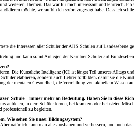
und weiteren Themen. Das war für mich interessant und lehrreich. Ic
g kandidieren möchte, woraufhin ich sofort zugesagt habe. Dass ich sc
trete die Interessen aller Schüler der AHS-Schulen auf Landesebene ge
tretung und kann somit Anliegen der Kärntner Schüler auf Bundeseben
tzen?
eren. Die Künstliche Intelligenz (KI) ist längst Teil unseres Alltags u
Schüler etablieren, sondern auch Lehrer fortbilden, damit sie die Künst
g der mentalen Gesundheit, die Vermittlung von aktuellem Wissen auße
azer Schule – immer mehr an Bedeutung. Haben Sie in diese Rich
rs anbieten, in dem Schüler lernen, bei kranken oder belasteten Mitschü
 professionell zu begleiten.
em. Wie sehen Sie unser Bildungssystem?
n. Aber natürlich kann man alles ausbauen und verbessern, und auch da