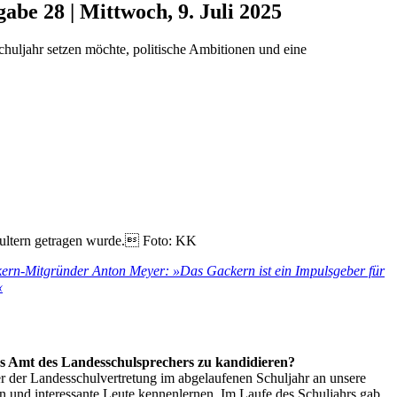
abe 28 | Mittwoch, 9. Juli 2025
uljahr setzen möchte, politische Ambitionen und eine
chultern getragen wurde. Foto: KK
ern-Mitgründer Anton Meyer: »Das Gackern ist ein Impulsgeber für
«
as Amt des Landesschulsprechers zu kandidieren?
er der Landesschulvertretung im abgelaufenen Schuljahr an unsere
ln und interessante Leute kennenlernen. Im Laufe des Schuljahrs gab