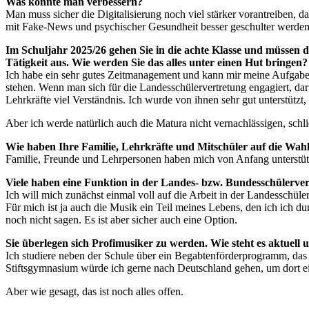
Was könnte man verbessern?
Man muss sicher die Digitalisierung noch viel stärker vorantreiben,
mit Fake-News und psychischer Gesundheit besser geschulter werden
Im Schuljahr 2025/26 gehen Sie in die achte Klasse und müssen d
Tätigkeit aus. Wie werden Sie das alles unter einen Hut bringen?
Ich habe ein sehr gutes Zeitmanagement und kann mir meine Aufgaben g
stehen. Wenn man sich für die Landesschülervertretung engagiert, darf
Lehrkräfte viel Verständnis. Ich wurde von ihnen sehr gut unterstützt,
Aber ich werde natürlich auch die Matura nicht vernachlässigen, sc
Wie haben Ihre Familie, Lehrkräfte und Mitschüler auf die Wah
Familie, Freunde und Lehrpersonen haben mich von Anfang unterstütz
Viele haben eine Funktion in der Landes- bzw. Bundesschülervert
Ich will mich zunächst einmal voll auf die Arbeit in der Landesschül
Für mich ist ja auch die Musik ein Teil meines Lebens, den ich ich 
noch nicht sagen. Es ist aber sicher auch eine Option.
Sie überlegen sich Profimusiker zu werden. Wie steht es aktuel
Ich studiere neben der Schule über ein Begabtenförderprogramm, das
Stiftsgymnasium würde ich gerne nach Deutschland gehen, um dort e
Aber wie gesagt, das ist noch alles offen.