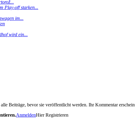
torož...
 Play-off starken...
enwagen im...
ien
hof wird ein...
le Beiträge, bevor sie veröffentlicht werden. Ihr Kommentar erscheint
ntieren.
Anmelden
Hier Registrieren