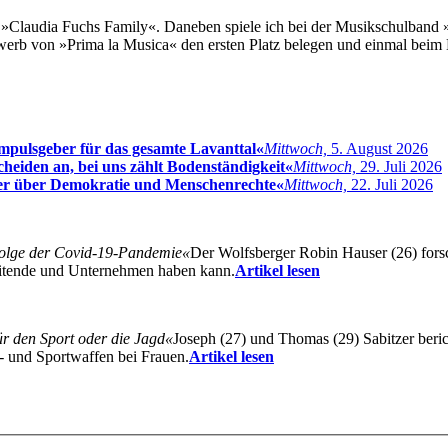
»Claudia Fuchs Family«. Daneben spiele ich bei der Musikschulband »
ewerb von »Prima la Musica« den ersten Platz belegen und einmal bei
mpulsgeber für das gesamte Lavanttal«
Mittwoch,
5. August 2026
heiden an, bei uns zählt Bodenständigkeit«
Mittwoch,
29. Juli 2026
ter über Demokratie und Menschenrechte«
Mittwoch,
22. Juli 2026
Folge der Covid-19-Pandemie«
Der Wolfsberger Robin Hauser (26) forsc
beitende und Unternehmen haben kann.
Artikel lesen
ür den Sport oder die Jagd«
Joseph (27) und Thomas (29) Sabitzer ber
d- und Sportwaffen bei Frauen.
Artikel lesen