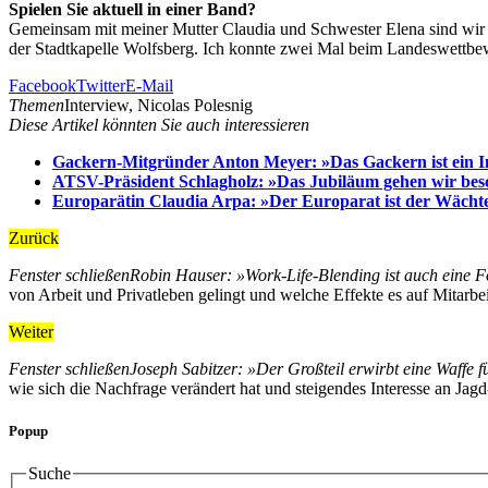
Spielen Sie aktuell in einer Band?
Gemeinsam mit meiner Mutter Claudia und Schwester Elena sind wir 
der Stadtkapelle Wolfsberg. Ich konnte zwei Mal beim Landeswettb
Facebook
Twitter
E-Mail
Themen
Interview, Nicolas Polesnig
Diese Artikel könnten Sie auch interessieren
Gackern-Mitgründer Anton Meyer: »Das Gackern ist ein I
ATSV-Präsident Schlagholz: »Das Jubiläum gehen wir besc
Europarätin Claudia Arpa: »Der Europarat ist der Wäch
Zurück
Fenster schließen
Robin Hauser: »Work-Life-Blending ist auch eine 
von Arbeit und Privatleben gelingt und welche Effekte es auf Mitar
Weiter
Fenster schließen
Joseph Sabitzer: »Der Großteil erwirbt eine Waffe f
wie sich die Nachfrage verändert hat und steigendes Interesse an Jag
Popup
Suche