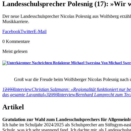
Landesschulsprecher Polesnig (17): »Wir w
Der neue Landesschulsprecher Nicolas Polesnig aus Wolfsberg erzäh
Musikkarriere.
Facebook
Twitter
E-Mail
0 Kommentare
Meist gelesen
Von Michael Swer
Groß war die Freude beim Wolfsberger Nicolas Polesnig nach 
1
2193
Interview
Christian Salzmann: »Regionalität funktioniert nur b
das gesamte Lavanttal«
3
2193
Interview
Bernhard Lamprecht zum Techn
Artikel
Gratulation zur Wahl zum Landesschulsprechers für Allgemeinb
Ich habe im Schuljahr 2024/2025 als Schulsprecher am Stiftsgym-nasi
Schule, was ich sehr spannend fand. Ich dachte mir, als Landesschul