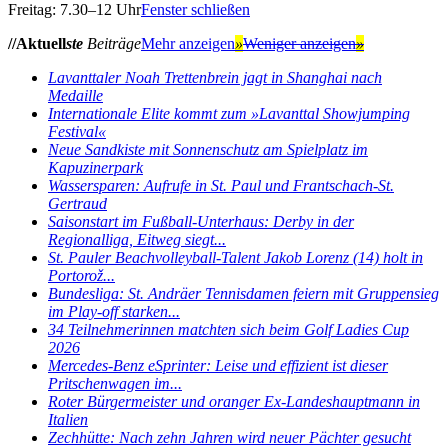
Freitag: 7.30–12 Uhr
Fenster schließen
//Aktuell
ste
Beiträge
Mehr anzeigen
»
Weniger anzeigen
»
Lavanttaler Noah Trettenbrein jagt in Shanghai nach
Medaille
Internationale Elite kommt zum »Lavanttal Showjumping
Festival«
Neue Sandkiste mit Sonnenschutz am Spielplatz im
Kapuzinerpark
Wassersparen: Aufrufe in St. Paul und Frantschach-St.
Gertraud
Saisonstart im Fußball-Unterhaus: Derby in der
Regionalliga, Eitweg siegt...
St. Pauler Beachvolleyball-Talent Jakob Lorenz (14) holt in
Portorož...
Bundesliga: St. Andräer Tennisdamen feiern mit Gruppensieg
im Play-off starken...
34 Teilnehmerinnen matchten sich beim Golf Ladies Cup
2026
Mercedes-Benz eSprinter: Leise und effizient ist dieser
Pritschenwagen im...
Roter Bürgermeister und oranger Ex-Landeshauptmann in
Italien
Zechhütte: Nach zehn Jahren wird neuer Pächter gesucht