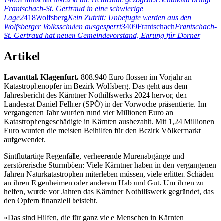
Frantschach-St. Gertraud in eine schwierige
Lage
2
418
Wolfsberg
Kein Zutritt: Unbefugte werden aus den
Wolfsberger Volksschulen ausgesperrt
3
409
Frantschach
Frantschach-
St. Gertraud hat neuen Gemeindevorstand, Ehrung für Dorner
Artikel
Lavanttal, Klagenfurt.
808.940 Euro flossen im Vorjahr an
Katastrophenopfer im Bezirk Wolfsberg. Das geht aus dem
Jahresbericht des Kärntner Nothilfswerks 2024 hervor, den
Landesrat Daniel Fellner (SPÖ) in der Vorwoche präsentierte. Im
vergangenen Jahr wurden rund vier Millionen Euro an
Katastrophengeschädigte in Kärnten ausbezahlt. Mit 1,24 Millionen
Euro wurden die meisten Beihilfen für den Bezirk Völkermarkt
aufgewendet.
Sintflutartige Regenfälle, verheerende Murenabgänge und
zerstörerische Sturmböen: Viele Kärntner haben in den vergangenen
Jahren Naturkatastrophen miterleben müssen, viele erlitten Schäden
an ihren Eigenheimen oder anderem Hab und Gut. Um ihnen zu
helfen, wurde vor Jahren das Kärntner Nothilfswerk gegründet, das
den Opfern finanziell beisteht.
»Das sind Hilfen, die für ganz viele Menschen in Kärnten