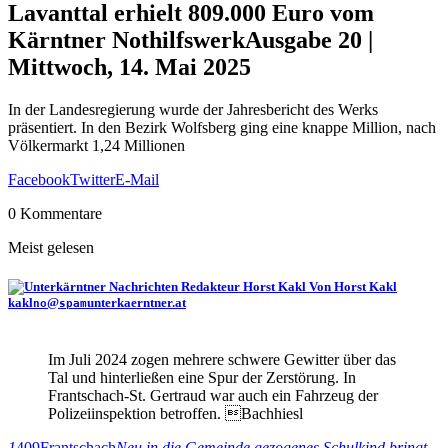
Lavanttal erhielt 809.000 Euro vom
Kärntner Nothilfswerk
Ausgabe 20 |
Mittwoch, 14. Mai 2025
In der Landesregierung wurde der Jahresbericht des Werks
präsentiert. In den Bezirk Wolfsberg ging eine knappe Million, nach
Völkermarkt 1,24 Millionen
Facebook
Twitter
E-Mail
0 Kommentare
Meist gelesen
Von Horst Kakl
kakl
@
unterkaerntner.at
no
spam
Im Juli 2024 zogen mehrere schwere Gewitter über das
Tal und hinterließen eine Spur der Zerstörung. In
Frantschach-St. Gertraud war auch ein Fahrzeug der
Polizeiinspektion betroffen. Bachhiesl
1
409
Frantschach
Neu in die Gemeinde gezogenes Schulkind bringt