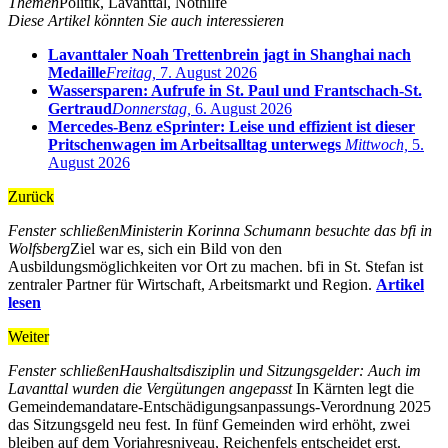
Themen
Politik, Lavanttal, Nothilfe
Diese Artikel könnten Sie auch interessieren
Lavanttaler Noah Trettenbrein jagt in Shanghai nach
Medaille
Freitag,
7. August 2026
Wassersparen: Aufrufe in St. Paul und Frantschach-St.
Gertraud
Donnerstag,
6. August 2026
Mercedes-Benz eSprinter: Leise und effizient ist dieser
Pritschenwagen im Arbeitsalltag unterwegs
Mittwoch,
5.
August 2026
Zurück
Fenster schließen
Ministerin Korinna Schumann besuchte das bfi in
Wolfsberg
Ziel war es, sich ein Bild von den
Ausbildungsmöglichkeiten vor Ort zu machen. bfi in St. Stefan ist
zentraler Partner für Wirtschaft, Arbeitsmarkt und Region.
Artikel
lesen
Weiter
Fenster schließen
Haushaltsdisziplin und Sitzungsgelder: Auch im
Lavanttal wurden die Vergütungen angepasst
In Kärnten legt die
Gemeindemandatare-Entschädigungsanpassungs-Verordnung 2025
das Sitzungsgeld neu fest. In fünf Gemeinden wird erhöht, zwei
bleiben auf dem Vorjahresniveau, Reichenfels entscheidet erst.