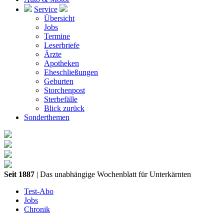
Service
Übersicht
Jobs
Termine
Leserbriefe
Ärzte
Apotheken
Eheschließungen
Geburten
Storchenpost
Sterbefälle
Blick zurück
Sonderthemen
Seit 1887
| Das unabhängige Wochenblatt für Unterkärnten
Test-Abo
Jobs
Chronik