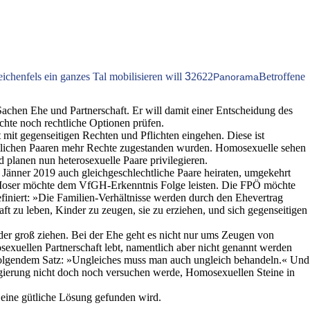
eichenfels ein ganzes Tal mobilisieren will
3
2622
Betroffene
Panorama
Sachen Ehe und Partnerschaft. Er will damit einer Entscheidung des
chte noch rechtliche Optionen prüfen.
mit gegenseitigen Rechten und Pflichten eingehen. Diese ist
chtlichen Paaren mehr Rechte zugestanden wurden. Homosexuelle sehen
 planen nun heterosexuelle Paare privilegieren.
änner 2019 auch gleichgeschlechtliche Paare heiraten, umgekehrt
sef Moser möchte dem VfGH-Erkenntnis Folge leisten. Die FPÖ möchte
iniert: »Die Familien-Verhältnisse werden durch den Ehevertrag
t zu leben, Kinder zu zeugen, sie zu erziehen, und sich gegenseitigen
er groß ziehen. Bei der Ehe geht es nicht nur ums Zeugen von
sexuellen Partnerschaft lebt, namentlich aber nicht genannt werden
 folgendem Satz: »Ungleiches muss man auch ungleich behandeln.« Und
egierung nicht doch noch versuchen werde, Homosexuellen Steine in
eine gütliche Lösung gefunden wird.