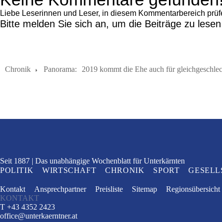
Liebe Leserinnen und Leser, in diesem Kommentarbereich prüfen 
Bitte melden Sie sich an, um die Beiträge zu lese
Chronik
Panorama:
2019 kommt die Ehe auch für gleichgeschle
Seit 1887
Das unabhängige Wochenblatt
für Unterkärnten
POLITIK
WIRTSCHAFT
CHRONIK
SPORT
GESELL
Kontakt
Ansprechpartner
Preisliste
Sitemap
Regionsübersicht
KONTAKT
T +43 4352 2423
office
@
unterkaerntner.at