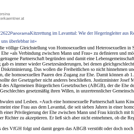
ersina
terkaerntner.at
2
2622
Kitzrettung im Lavanttal: Wie der Hegeringleiter aus R
Panorama
uns überlebbar ist«
 die völlige Gleichstellung von Homosexuellen und Heterosexuellen in 
die Ehe »als Verbindung zwischen Mann und Frau« zu definieren und mö
getragene Partnerschaft begründen und damit eine Lebensgemeinschaft 
rung gab es immer wieder Gesetzesänderungen, bei denen gleichgeschle
Diskriminierung. Das wollen die Freiheitlichen so nicht hinnehmen und
 die homosexuellen Paaren den Zugang zur Ehe. Damit können ab 1. J
 sollte der Gesetzgeber nicht anderes beschließen. Justizminister Jo
44 des Allgemeinen Bürgerlichen Gesetzbuches (ABGB), der die Ehe def
eschlechtes gesetzmäßig ihren Willen, in unzertrennlicher Gemeinschaf
Schwulen und Lesben. »Auch eine homosexuelle Partnerschaft kann Kind
eint eine Frau aus dem Lavanttal, die seit sieben Jahren in einer homo
ch einer Privilegierung der Ehe zwischen Mann und Frau kürzlich mit
 Richter zu akzeptieren. Er ließ sich aber nicht entnehmen, ob die R
is des VfGH folgt und damit gegen das ABGB verstößt oder doch noch 