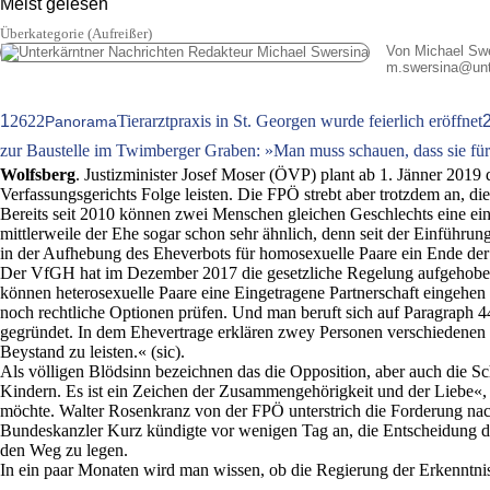
Meist gelesen
Überkategorie (Aufreißer)
Von Michael Sw
m.swersina
@
un
1
2622
Tierarztpraxis in St. Georgen wurde feierlich eröffnet
Panorama
zur Baustelle im Twimberger Graben: »Man muss schauen, dass sie für 
Wolfsberg
. Justizminister Josef Moser (ÖVP) plant ab 1. Jänner 2019
Verfassungsgerichts Folge leisten. Die FPÖ strebt aber trotzdem an, 
Bereits seit 2010 können zwei Menschen gleichen Geschlechts eine ein
mittlerweile der Ehe sogar schon sehr ähnlich, denn seit der Einfüh
in der Aufhebung des Eheverbots für homosexuelle Paare ein Ende der 
Der VfGH hat im Dezember 2017 die gesetzliche Regelung aufgehoben,
können heterosexuelle Paare eine Eingetragene Partnerschaft eingehen
noch rechtliche Optionen prüfen. Und man beruft sich auf Paragraph 
gegründet. In dem Ehevertrage erklären zwey Personen verschiedenen G
Beystand zu leisten.« (sic).
Als völligen Blödsinn bezeichnen das die Opposition, aber auch die 
Kindern. Es ist ein Zeichen der Zusammengehörigkeit und der Liebe«, m
möchte. Walter Rosenkranz von der FPÖ unterstrich die Forderung na
Bundeskanzler Kurz kündigte vor wenigen Tag an, die Entscheidung der
den Weg zu legen.
In ein paar Monaten wird man wissen, ob die Regierung der Erkenntn