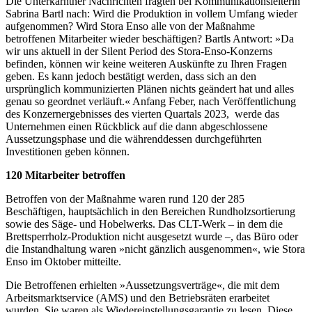
Die Unterkärntner Nachrichten fragten bei Kommunikationsleiterin
Sabrina Bartl nach: Wird die Produktion in vollem Umfang wieder
aufgenommen? Wird Stora Enso alle von der Maßnahme
betroffenen Mitarbeiter wieder beschäftigen? Bartls Antwort: »Da
wir uns aktuell in der Silent Period des Stora-Enso-Konzerns
befinden, können wir keine weiteren Auskünfte zu Ihren Fragen
geben. Es kann jedoch bestätigt werden, dass sich an den
ursprünglich kommunizierten Plänen nichts geändert hat und alles
genau so geordnet verläuft.« Anfang Feber, nach Veröffentlichung
des Konzernergebnisses des vierten Quartals 2023, werde das
Unternehmen einen Rückblick auf die dann abgeschlossene
Aussetzungsphase und die währenddessen durchgeführten
Investitionen geben können.
120 Mitarbeiter betroffen
Betroffen von der Maßnahme waren rund 120 der 285
Beschäftigen, hauptsächlich in den Bereichen Rundholzsortierung
sowie des Säge- und Hobelwerks. Das CLT-Werk – in dem die
Brettsperrholz-Produktion nicht ausgesetzt wurde –, das Büro oder
die Instandhaltung waren »nicht gänzlich ausgenommen«, wie Stora
Enso im Oktober mitteilte.
Die Betroffenen erhielten »Aussetzungsverträge«, die mit dem
Arbeitsmarktservice (AMS) und den Betriebsräten erarbeitet
wurden. Sie waren als Wiedereinstellungsgarantie zu lesen. Diese