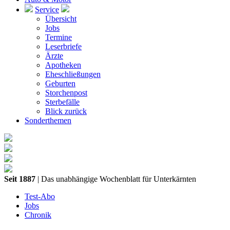
Service
Übersicht
Jobs
Termine
Leserbriefe
Ärzte
Apotheken
Eheschließungen
Geburten
Storchenpost
Sterbefälle
Blick zurück
Sonderthemen
Seit 1887
| Das unabhängige Wochenblatt für Unterkärnten
Test-Abo
Jobs
Chronik