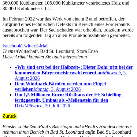
360.000 Kubikmeter, 105.000 Kubikmeter verarbeitetes Holz und
80.000 Kubikmeter CLT.
Im Februar 2022 war das Werk von einem Brand betroffen, der
aufgrund eines technischen Defekts im Bereich eines Förderbands
ausgebrochen war. Der Sachschaden war erheblich, trotzdem wurde
bereits am folgenden Tag an allen Produktionsstationen gearbeitet.
Facebook
Twitter
E-Mail
Themen
Wirtschaft, Bad St. Leonhard, Stora Enso
Diese Artikel könnten Sie auch interessieren
»Wir sind erst bei der Halbzeit«: Dieter Dohr tritt bei der
kommenden Bürgermeisterwahl erneut an
Mittwoch,
5.
August 2026
Dem Windpark Bärofen werden nun Flügel
verliehen
Montag,
3. August 2026
Um 1,5 Millionen Euro: Rüsthaus der FF Schiefling
fertiggestellt, Umbau als »Meilenstein für den
Ort«
Mittwoch,
29. Juli 2026
Zurück
Fenster schließen
»Paul's Bikeshop« und »Heidi's Hundeschererei«
nehmen ihren Betrieb in Bad St. Leonhard auf
In Bad St. Leonhard