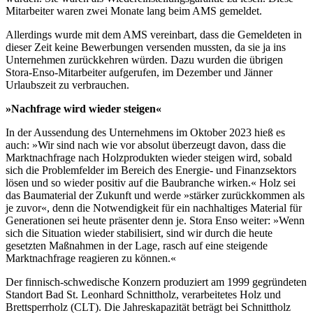
Mitarbeiter waren zwei Monate lang beim AMS gemeldet.
Allerdings wurde mit dem AMS vereinbart, dass die Gemeldeten in
dieser Zeit keine Bewerbungen versenden mussten, da sie ja ins
Unternehmen zurückkehren würden. Dazu wurden die übrigen
Stora-Enso-Mitarbeiter aufgerufen, im Dezember und Jänner
Urlaubszeit zu verbrauchen.
»Nachfrage wird wieder steigen«
In der Aussendung des Unternehmens im Oktober 2023 hieß es
auch: »Wir sind nach wie vor absolut überzeugt davon, dass die
Marktnachfrage nach Holzprodukten wieder steigen wird, sobald
sich die Problemfelder im Bereich des Energie- und Finanzsektors
lösen und so wieder positiv auf die Baubranche wirken.« Holz sei
das Baumaterial der Zukunft und werde »stärker zurückkommen als
je zuvor«, denn die Notwendigkeit für ein nachhaltiges Material für
Generationen sei heute präsenter denn je. Stora Enso weiter: »Wenn
sich die Situation wieder stabilisiert, sind wir durch die heute
gesetzten Maßnahmen in der Lage, rasch auf eine steigende
Marktnachfrage reagieren zu können.«
Der finnisch-schwedische Konzern produziert am 1999 gegründeten
Standort Bad St. Leonhard Schnittholz, verarbeitetes Holz und
Brettsperrholz (CLT). Die Jahreskapazität beträgt bei Schnittholz