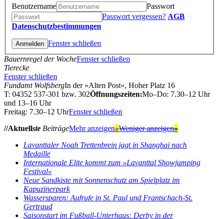
Benutzername
Passwort
Passwort vergessen?
AGB
Datenschutzbestimmungen
Fenster schließen
Bauernregel der Woche
Fenster schließen
Tierecke
Fenster schließen
Fundamt Wolfsberg
In der »Alten Post«, Hoher Platz 16
T: 04352 537-301 bzw. 302
Öffnungszeiten:
Mo–Do: 7.30–12 Uhr
und 13–16 Uhr
Freitag: 7.30–12 Uhr
Fenster schließen
//Aktuell
ste
Beiträge
Mehr anzeigen
»
Weniger anzeigen
»
Lavanttaler Noah Trettenbrein jagt in Shanghai nach
Medaille
Internationale Elite kommt zum »Lavanttal Showjumping
Festival«
Neue Sandkiste mit Sonnenschutz am Spielplatz im
Kapuzinerpark
Wassersparen: Aufrufe in St. Paul und Frantschach-St.
Gertraud
Saisonstart im Fußball-Unterhaus: Derby in der