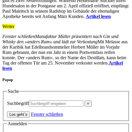
gibt es zwei Neueröffnungen. Während Heidemarie Stückler ihren
Hundesalon in der Postgasse am 2. April offiziell eröffnet, empfängt
Paul Mairitsch in seinem Radshop im Gebäude der ehemaligen
Apotheke bereits seit Anfang März Kunden.
Artikel lesen
Weiter
Fenster schließen
Manufaktur Müller präsentiert nach Gin und
Whisky den »anders Rum« und lädt zur Verkostung
Mit Melasse aus
der Karibik hat Edelbrandsommelier Herbert Müller im Vorjahr
Rum gebrannt, der nun ein Jahr in einem Portweinfass reifen
konnte. Der »anders Rum«, so der Name des Destillats, kann beim
Tag der offenen Tür am 25. November verkostet werden.
Artikel
lesen
Popup
Suche
Suchbegriff
Fenster schließen
Anmelden