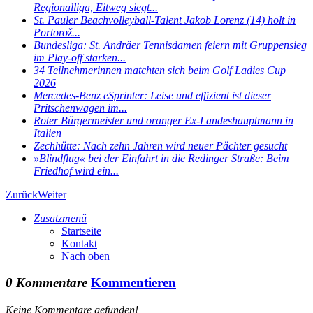
Regionalliga, Eitweg siegt...
St. Pauler Beachvolleyball-Talent Jakob Lorenz (14) holt in
Portorož...
Bundesliga: St. Andräer Tennisdamen feiern mit Gruppensieg
im Play-off starken...
34 Teilnehmerinnen matchten sich beim Golf Ladies Cup
2026
Mercedes-Benz eSprinter: Leise und effizient ist dieser
Pritschenwagen im...
Roter Bürgermeister und oranger Ex-Landeshauptmann in
Italien
Zechhütte: Nach zehn Jahren wird neuer Pächter gesucht
»Blindflug« bei der Einfahrt in die Redinger Straße: Beim
Friedhof wird ein...
Zurück
Weiter
Zusatzmenü
Startseite
Kontakt
Nach oben
0 Kommentare
Kommentieren
Keine Kommentare gefunden!