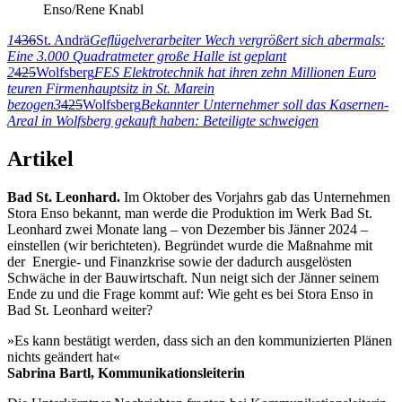
Enso/Rene Knabl
1
436
St. Andrä
Geflügelverarbeiter Wech vergrößert sich abermals:
Eine 3.000 Quadratmeter große Halle ist geplant
2
425
Wolfsberg
FES Elektrotechnik hat ihren zehn Millionen Euro
teuren Firmenhauptsitz in St. Marein
bezogen
3
425
Wolfsberg
Bekannter Unternehmer soll das Kasernen-
Areal in Wolfsberg gekauft haben: Beteiligte schweigen
Artikel
Bad St. Leonhard.
Im Oktober des Vorjahrs gab das Unternehmen
Stora Enso bekannt, man werde die Produktion im Werk Bad St.
Leonhard zwei Monate lang – von Dezember bis Jänner 2024 –
einstellen (wir berichteten). Begründet wurde die Maßnahme mit
der Energie- und Finanzkrise sowie der dadurch ausgelösten
Schwäche in der Bauwirtschaft. Nun neigt sich der Jänner seinem
Ende zu und die Frage kommt auf: Wie geht es bei Stora Enso in
Bad St. Leonhard weiter?
»Es kann bestätigt werden, dass sich an den kommunizierten Plänen
nichts geändert hat«
Sabrina Bartl, Kommunikationsleiterin