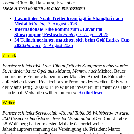
Themen
Chronik, Habsburg, Fischotter
Diese Artikel könnten Sie auch interessieren
Lavanttaler Noah Trettenbrein jagt in Shanghai nach
Medaille
Freitag,
7. August 2026
Internationale Elite kommt zum »Lavanttal
Showjumping Festival«
Freitag,
7. August 2026
34 Teilnehmerinnen matchten sich beim Golf Ladies Cup
2026
Mittwoch,
5. August 2026
Zurück
Fenster schließen
Weil aus Filmauftritt als Komparse nichts wurde:
St. Andräer baute Opel aus »Manta, Manta« nach
Michael Bauer
und mehrere Freunde haben in vier Monaten Arbeit das Filmauto
auferstehen lassen. Rechtzeitig zur Premiere des zweiten Teils war
der Manta fertig. 20.000 Euro wurden investiert, nur mehr das Dach
ist original. Verkaufen will er ihn »nie«.
Artikel lesen
Weiter
Fenster schließen
Serviceclub »Round Table 38 Wolfsberg« erwartet
200 Besucher bei österreichweiter Versammlung
Der Round Table
38 Wolfsberg hält zum ersten Mal die österreichweite
Jahreshauptversammlung der Vereinigung ab. Präsident Marco