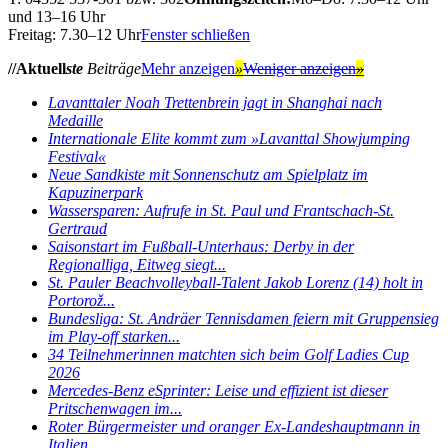
und 13–16 Uhr
Freitag: 7.30–12 Uhr
Fenster schließen
//Aktuell
ste
Beiträge
Mehr anzeigen
»
Weniger anzeigen
»
Lavanttaler Noah Trettenbrein jagt in Shanghai nach
Medaille
Internationale Elite kommt zum »Lavanttal Showjumping
Festival«
Neue Sandkiste mit Sonnenschutz am Spielplatz im
Kapuzinerpark
Wassersparen: Aufrufe in St. Paul und Frantschach-St.
Gertraud
Saisonstart im Fußball-Unterhaus: Derby in der
Regionalliga, Eitweg siegt...
St. Pauler Beachvolleyball-Talent Jakob Lorenz (14) holt in
Portorož...
Bundesliga: St. Andräer Tennisdamen feiern mit Gruppensieg
im Play-off starken...
34 Teilnehmerinnen matchten sich beim Golf Ladies Cup
2026
Mercedes-Benz eSprinter: Leise und effizient ist dieser
Pritschenwagen im...
Roter Bürgermeister und oranger Ex-Landeshauptmann in
Italien