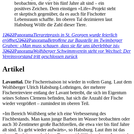
beobachten, die vier bis fünf Jahre alt sind – ein
positives Zeichen. Dem einstigen »Life«-Projekt steht
er skeptisch gegenüber, da es auch für Fischotter
Lebensraum schaffte. Im oberen Tal dezimieren laut
Habsburg Wölfe die Zahl dieser Tiere.
1
2622
Panorama
Tierarztpraxis in St. Georgen wurde feierlich
eröffnet
2
2622
Panorama
Betroffene zur Baustelle im Twimberger
Graben: »Man muss schauen, dass sie für uns überlebbar ist«
3
2622
Panorama
Wolfsberger Schwimmverein steht vor Wechsel: Der
Vereinsvorstand tritt geschlossen zurück
Artikel
Lavanttal.
Die Fischereisaison ist wieder in vollem Gang. Laut dem
Wolfsberger Ulrich Habsburg-Lothringen, der mehrere
Fischereireviere entlang der Lavant betreibt, die sich im Eigentum
seines Sohnes Clemens befinden, hat sich die Anzahl der Fische
wieder vergrößert – zumindest im oberen Teil.
»Im Bereich Wolfsberg sehe ich eine Verbesserung des
Fischbestands. Man kann junge Barben im Wasser beobachten oder
auch 30 Zentimeter große Bachforellen, die etwa vier bis fünf Jahre
alt sind. Es geht wieder aufwärts«, so Habsburg. Laut ihm ist das