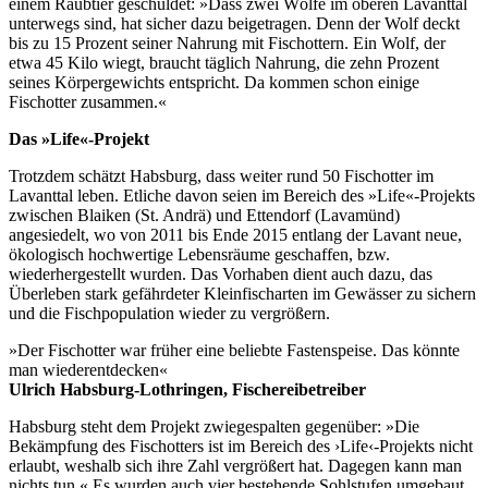
einem Raubtier geschuldet: »Dass zwei Wölfe im oberen Lavanttal
unterwegs sind, hat sicher dazu beigetragen. Denn der Wolf deckt
bis zu 15 Prozent seiner Nahrung mit Fischottern. Ein Wolf, der
etwa 45 Kilo wiegt, braucht täglich Nahrung, die zehn Prozent
seines Körpergewichts entspricht. Da kommen schon einige
Fischotter zusammen.«
Das »Life«-Projekt
Trotzdem schätzt Habsburg, dass weiter rund 50 Fischotter im
Lavanttal leben. Etliche davon seien im Bereich des »Life«-Projekts
zwischen Blaiken (St. Andrä) und Ettendorf (Lavamünd)
angesiedelt, wo von 2011 bis Ende 2015 entlang der Lavant neue,
ökologisch hochwertige Lebensräume geschaffen, bzw.
wiederhergestellt wurden. Das Vorhaben dient auch dazu, das
Überleben stark gefährdeter Kleinfischarten im Gewässer zu sichern
und die Fischpopulation wieder zu vergrößern.
»Der Fischotter war früher eine beliebte Fastenspeise. Das könnte
man wiederentdecken«
Ulrich Habsburg-Lothringen, Fischereibetreiber
Habsburg steht dem Projekt zwiegespalten gegenüber: »Die
Bekämpfung des Fischotters ist im Bereich des ›Life‹-Projekts nicht
erlaubt, weshalb sich ihre Zahl vergrößert hat. Dagegen kann man
nichts tun.« Es wurden auch vier bestehende Sohlstufen umgebaut,