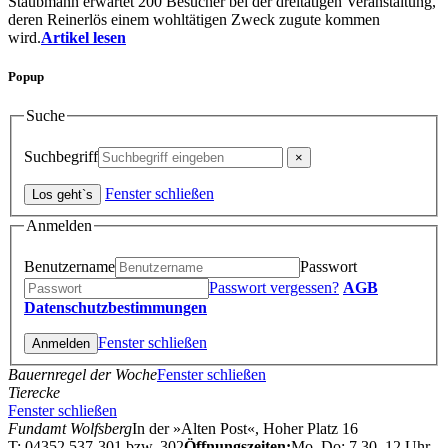
Staubmann erwartet 200 Besucher bei der dreitätigen Veranstaltung,
deren Reinerlös einem wohltätigen Zweck zugute kommen
wird.
Artikel lesen
Popup
Suche
Suchbegriff
Fenster schließen
Anmelden
Benutzername
Passwort
Passwort vergessen?
AGB
Datenschutzbestimmungen
Fenster schließen
Bauernregel der Woche
Fenster schließen
Tierecke
Fenster schließen
Fundamt Wolfsberg
In der »Alten Post«, Hoher Platz 16
T: 04352 537-301 bzw. 302
Öffnungszeiten:
Mo–Do: 7.30–12 Uhr