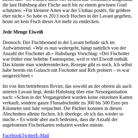
die laut Habsburg aber Fische auch bis zu einem gewissen Grad
schützten: »Für kleinere Arten war der Umbau positiv, für größere
eher nicht.« So habe es 2013 noch Huchen in der Lavant gegeben,
heute sei kein Fisch dieser Art mehr zu entdecken.
Jede Menge Eiweiß
Dennoch: Der Fischbestand in der Lavant befinde sich im
Aufwärtstrend. »Wie es nun weitergeht, hängt natürlich von der
Anzahl der Fischotter ab.« Habsburgs Vorschlag: »Der Fischotter
war früher eine beliebte Fastenspeise, weil er viel Eiweiß enthält.
Das könnte man wiederentdecken, Rezepte gibt es noch. Ich selbst
habe bereits ein Gulasch mit Fischotter und Reh probiert – es war
ausgezeichnet.«
Im von ihm betriebenen Revier, das sowohl an der oberen als auch
unteren Lavant liegt, denkt Habsburg über eine Neuorganisation
nach: »Schon in der Vergangenheit wurden keine einzelnen Karten
verkauft, sondern ganze Flussabschnitte zu 300 bis 500 Euro pro
Kilometer und Jahr verpachtet. Die Pächter konnten in diesen
Abschnitten alleine fischen. Ich überlege, ob ich das wieder so
mache.« Es würde aber auch bedeuten, dass die Anzahl der
angebotenen Fischerkarten reduziert werden müsste.
Facebook
Twitter
E-Mail