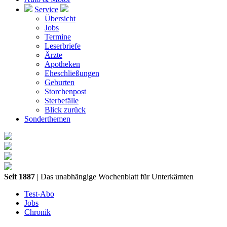
Service
Übersicht
Jobs
Termine
Leserbriefe
Ärzte
Apotheken
Eheschließungen
Geburten
Storchenpost
Sterbefälle
Blick zurück
Sonderthemen
Seit 1887
| Das unabhängige Wochenblatt für Unterkärnten
Test-Abo
Jobs
Chronik