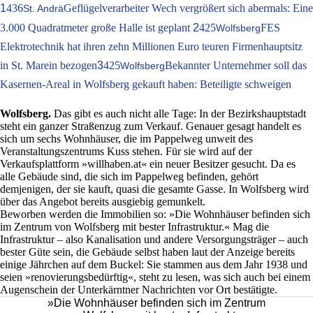
1
436
Geflügelverarbeiter Wech vergrößert sich abermals: Eine
St. Andrä
3.000 Quadratmeter große Halle ist geplant
2
425
FES
Wolfsberg
Elektrotechnik hat ihren zehn Millionen Euro teuren Firmenhauptsitz
in St. Marein bezogen
3
425
Bekannter Unternehmer soll das
Wolfsberg
Kasernen-Areal in Wolfsberg gekauft haben: Beteiligte schweigen
Wolfsberg.
Das gibt es auch nicht alle Tage: In der Bezirkshauptstadt
steht ein ganzer Straßenzug zum Verkauf. Genauer gesagt handelt es
sich um sechs Wohnhäuser, die im Pappelweg unweit des
Veranstaltungszentrums Kuss stehen. Für sie wird auf der
Verkaufsplattform »willhaben.at« ein neuer Besitzer gesucht. Da es
alle Gebäude sind, die sich im Pappelweg befinden, gehört
demjenigen, der sie kauft, quasi die gesamte Gasse. In Wolfsberg wird
über das Angebot bereits ausgiebig gemunkelt.
Beworben werden die Immobilien so: »Die Wohnhäuser befinden sich
im Zentrum von Wolfsberg mit bester Infrastruktur.« Mag die
Infrastruktur – also Kanalisation und andere Versorgungsträger – auch
bester Güte sein, die Gebäude selbst haben laut der Anzeige bereits
einige Jährchen auf dem Buckel: Sie stammen aus dem Jahr 1938 und
seien »renovierungsbedürftig«, steht zu lesen, was sich auch bei einem
Augenschein der Unterkärntner Nachrichten vor Ort bestätigte.
»Die Wohnhäuser befinden sich im Zentrum