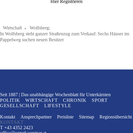
Hier Registrieren
Wirtschaft
Wolfsberg:
In Wolfsberg steht ganzer Straßenzug zum Verkauf: Sechs Häuser im
Pappelweg suchen neuen Besitzer
Seit 1887
Das unabhängige Wochenblatt
für Unterkärnten
POLITIK
WIRTSCHAFT
CHRONIK
SPORT
GESELLSCHAFT
LIFESTYLE
Kontakt
Ansprechpartner
Preisliste
Sitemap
Regionsübersicht
KONTAKT
T +43 4352 2423
office
@
unterkaerntner.at