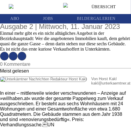
In Wolfsberg steht ganzer Straßenzug zum
ÜBERSICHT
Verkauf: Sechs Häuser im Pappelweg suchen
neuen Besitzer
ABO
JOBS
BILDERGALERIEN
Ausgabe 2 | Mittwoch, 11. Januar 2023
Einmal mehr gibt es ein nicht alltägliches Angebot in der
Bezirkshauptstadt: Wer die angebotenen Immobilien kauft, dem gehört
quasi die ganze Gasse – denn darin stehen nur diese sechs Gebäude.
Es ist nicht das erste kuriose Verkaufsoffert in Unterkärnten.
0 Kommentare
Meist gelesen
Von Horst Kakl
kakl
@
unterkaerntner.at
In einer – mittlerweile wieder verschwundenen – Anzeige auf
»willhaben.at« wurde der gesamte Pappelweg zum Verkauf
ausgeschrieben. Er besteht aus sechs Wohnhäusern mit 24
Wohnungen und einer Gesamtwohnfläche von etwa 1.680
Quadratmetern. Die Gebäude stammen aus dem Jahr 1938
und sind »renovierungsbedürftig«. Preis:
Verhandlungssache.UN