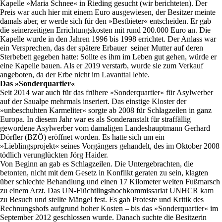
Kapelle »Maria Schnee« in Rieding gesucht (wir berichteten). Der
Preis war auch hier mit einem Euro ausgewiesen, der Besitzer meinte
damals aber, er werde sich für den »Bestbieter« entscheiden. Er gab
die seinerzeitigen Errichtungskosten mit rund 200.000 Euro an. Die
Kapelle wurde in den Jahren 1996 bis 1998 errichtet. Der Anlass war
ein Versprechen, das der spätere Erbauer seiner Mutter auf deren
Sterbebett gegeben hatte: Sollte es ihm im Leben gut gehen, würde er
eine Kapelle bauen. Als er 2019 verstarb, wurde sie zum Verkauf
angeboten, da der Erbe nicht im Lavanttal lebte.
Das »Sonderquartier«
Seit 2014 war auch für das frühere »Sonderquartier« für Asylwerber
auf der Saualpe mehrmals inseriert. Das einstige Kloster der
»unbeschuhten Karmeliter« sorgte ab 2008 für Schlagzeilen in ganz
Europa. In diesem Jahr war es als Sonderanstalt für straffällig
gewordene Asylwerber vom damaligen Landeshauptmann Gerhard
Dörfler (BZÖ) eröffnet worden. Es hatte sich um ein
»Lieblingsprojekt« seines Vorgängers gehandelt, des im Oktober 2008
tödlich verunglückten Jörg Haider.
Von Beginn an gab es Schlagzeilen. Die Untergebrachten, die
betonten, nicht mit dem Gesetz in Konflikt geraten zu sein, klagten
über schlechte Behandlung und einen 17 Kilometer weiten Fußmarsch
zu einem Arzt. Das UN-Flüchtlingshochkommissariat UNHCR kam
zu Besuch und stellte Mängel fest. Es gab Proteste und Kritik des
Rechnungshofs aufgrund hoher Kosten – bis das »Sonderquartier« im
September 2012 geschlossen wurde. Danach suchte die Besitzerin