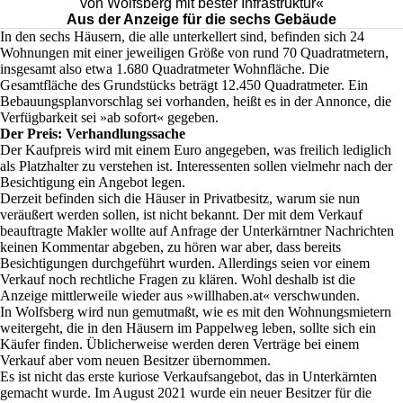
von Wolfsberg mit bester Infrastruktur«
Aus der Anzeige für die sechs Gebäude
In den sechs Häusern, die alle unterkellert sind, befinden sich 24
Wohnungen mit einer jeweiligen Größe von rund 70 Quadratmetern,
insgesamt also etwa 1.680 Quadratmeter Wohnfläche. Die
Gesamtfläche des Grundstücks beträgt 12.450 Quadratmeter. Ein
Bebauungsplanvorschlag sei vorhanden, heißt es in der Annonce, die
Verfügbarkeit sei »ab sofort« gegeben.
Der Preis: Verhandlungssache
Der Kaufpreis wird mit einem Euro angegeben, was freilich lediglich
als Platzhalter zu verstehen ist. Interessenten sollen vielmehr nach der
Besichtigung ein Angebot legen.
Derzeit befinden sich die Häuser in Privatbesitz, warum sie nun
veräußert werden sollen, ist nicht bekannt. Der mit dem Verkauf
beauftragte Makler wollte auf Anfrage der Unterkärntner Nachrichten
keinen Kommentar abgeben, zu hören war aber, dass bereits
Besichtigungen durchgeführt wurden. Allerdings seien vor einem
Verkauf noch rechtliche Fragen zu klären. Wohl deshalb ist die
Anzeige mittlerweile wieder aus »willhaben.at« verschwunden.
In Wolfsberg wird nun gemutmaßt, wie es mit den Wohnungsmietern
weitergeht, die in den Häusern im Pappelweg leben, sollte sich ein
Käufer finden. Üblicherweise werden deren Verträge bei einem
Verkauf aber vom neuen Besitzer übernommen.
Es ist nicht das erste kuriose Verkaufsangebot, das in Unterkärnten
gemacht wurde. Im August 2021 wurde ein neuer Besitzer für die