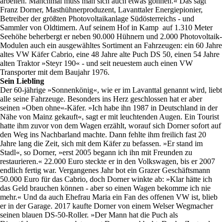
arbeiten. Manchmal muss man sich auch etwas gönnen.« Das sagt
Franz Dorner, Masthühnerproduzent, Lavanttaler Energiepionier,
Betreiber der größten Photovoltaikanlage Südösterreichs - und
Sammler von Oldtimern. Auf seinem Hof in Kamp auf 1.310 Meter
Seehöhe beherbergt er neben 90.000 Hühnern und 2.000 Photovoltaik-
Modulen auch ein ausgewähltes Sortiment an Fahrzeugen: ein 60 Jahre
altes VW Käfer Cabrio, eine 48 Jahre alte Puch DS 50, einen 54 Jahre
alten Traktor »Steyr 190« - und seit neuestem auch einen VW
Transporter mit dem Baujahr 1976.
Sein Liebling
Der 60-jährige »Sonnenkönig«, wie er im Lavanttal genannt wird, liebt
alle seine Fahrzeuge. Besonders ins Herz geschlossen hat er aber
seinen »Oben ohne«-Käfer. »Ich habe ihn 1987 in Deutschland in der
Nähe von Mainz gekauft«, sagt er mit leuchtenden Augen. Ein Tourist
hatte ihm zuvor von dem Wagen erzählt, worauf sich Dorner sofort auf
den Weg ins Nachbarland machte. Dann fehlte ihm freilich fast 20
Jahre lang die Zeit, sich mit dem Käfer zu befassen. »Er stand im
Stadl«, so Dorner, »erst 2005 begann ich ihn mit Freunden zu
restaurieren.« 22.000 Euro steckte er in den Volkswagen, bis er 2007
endlich fertig war. Vergangenes Jahr bot ein Grazer Geschäftsmann
50.000 Euro für das Cabrio, doch Dorner winkte ab: »Klar hätte ich
das Geld brauchen können - aber so einen Wagen bekomme ich nie
mehr.« Und da auch Ehefrau Maria ein Fan des offenen VW ist, blieb
er in der Garage. 2017 kaufte Dorner von einem Welser Wegmacher
seinen blauen DS-50-Roller. »Der Mann hat die Puch als