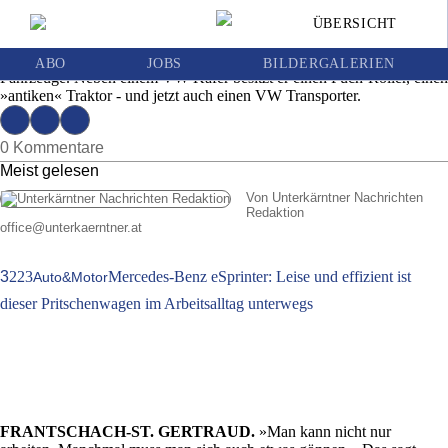
Geschichte auf Rädern
ÜBERSICHT
Ausgabe | Mittwoch, 25. Juli 2018
Franz Dorner sammelt in Kamp auf 1.310 Meter Seehöhe historische
ABO
JOBS
BILDERGALERIEN
Fahrzeuge. Neben einem VW Käfer besitzt er einen Puch-Roller, einen
»antiken« Traktor - und jetzt auch einen VW Transporter.
0 Kommentare
Meist gelesen
Von Unterkärntner Nachrichten
Redaktion
office
@
unterkaerntner.at
3
223
Mercedes-Benz eSprinter: Leise und effizient ist
Auto&Motor
dieser Pritschenwagen im Arbeitsalltag unterwegs
FRANTSCHACH-ST. GERTRAUD.
»Man kann nicht nur