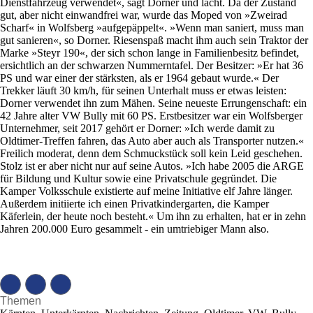
Dienstfahrzeug verwendet«, sagt Dorner und lacht. Da der Zustand
gut, aber nicht einwandfrei war, wurde das Moped von »Zweirad
Scharf« in Wolfsberg »aufgepäppelt«. »Wenn man saniert, muss man
gut sanieren«, so Dorner. Riesenspaß macht ihm auch sein Traktor der
Marke »Steyr 190«, der sich schon lange in Familienbesitz befindet,
ersichtlich an der schwarzen Nummerntafel. Der Besitzer: »Er hat 36
PS und war einer der stärksten, als er 1964 gebaut wurde.« Der
Trekker läuft 30 km/h, für seinen Unterhalt muss er etwas leisten:
Dorner verwendet ihn zum Mähen. Seine neueste Errungenschaft: ein
42 Jahre alter VW Bully mit 60 PS. Erstbesitzer war ein Wolfsberger
Unternehmer, seit 2017 gehört er Dorner: »Ich werde damit zu
Oldtimer-Treffen fahren, das Auto aber auch als Transporter nutzen.«
Freilich moderat, denn dem Schmuckstück soll kein Leid geschehen.
Stolz ist er aber nicht nur auf seine Autos. »Ich habe 2005 die ARGE
für Bildung und Kultur sowie eine Privatschule gegründet. Die
Kamper Volksschule existierte auf meine Initiative elf Jahre länger.
Außerdem initiierte ich einen Privatkindergarten, die Kamper
Käferlein, der heute noch besteht.« Um ihn zu erhalten, hat er in zehn
Jahren 200.000 Euro gesammelt - ein umtriebiger Mann also.
Themen