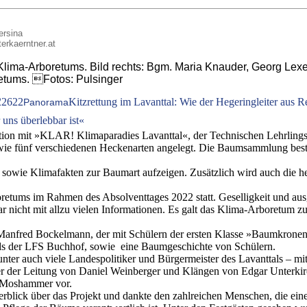
ersina
terkaerntner.at
des Klima-Arboretums. Bild rechts: Bgm. Maria Knauder, Georg L
oretums. Fotos: Pulsinger
2
2622
Kitzrettung im Lavanttal: Wie der Hegeringleiter aus R
Panorama
uns überlebbar ist«
ion mit »KLAR! Klimaparadies Lavanttal«, der Technischen Lehrlingsa
ie fünf verschiedenen Heckenarten angelegt. Die Baumsammlung best
n sowie Klimafakten zur Baumart aufzeigen. Zusätzlich wird auch die 
oretums im Rahmen des Absolventtages 2022 statt. Geselligkeit und au
ar nicht mit allzu vielen Informationen. Es galt das Klima-Arboretu
 Manfred Bockelmann, der mit Schülern der ersten Klasse »Baumkron
s der LFS Buchhof, sowie eine Baumgeschichte von Schülern.
nter auch viele Landespolitiker und Bürgermeister des Lavanttals – m
er der Leitung von Daniel Weinberger und Klängen von Edgar Unterk
e Moshammer vor.
Überblick über das Projekt und dankte den zahlreichen Menschen, die 