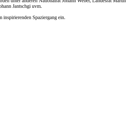
urden unter anderen Nationalrat Johann Weber, Landesrat Martin
Johann Jantschgi uvm.
em inspirierenden Spaziergang ein.