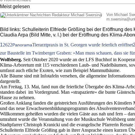
Meist gelesen
Von Michael Sw
m.swersina
@
un
Bild links: Schulleiterin Elfriede Größing bei der Eröffnung 
Claudia Arpa (Bild Mitte, v. l.) bei der Eröffnung des Klima-Ab
1
2622
Tierarztpraxis in St. Georgen wurde feierlich eröffnet
Panorama
zur Baustelle im Twimberger Graben: »Man muss schauen, dass sie für 
Wolfsberg.
Seit Oktober 2020 wurde an der LFS Buchhof in Kooperat
Klima-Arboretum mit 115 verschiedenen Laub- und Nadelbäumen, sow
umfasst auch etliche Exoten, wie zum Beispiel Mammutbäume.
Alle Bäume sind mit Infotafeln versehen, die allgemeine Informatione
dargestellt.
Am Freitag, 13. Mai, fand nun die feierliche Übergabe des Klima-Arb
standen dabei im Vordergrund. Man »strapazierte« die bunte Gästesch
Hause zu nehmen.
Großen Anklang fanden die geistreichen Ausführungen des Künstlers
und das neue Erwachsenenbildungsprogramm des Absolventenverband
Willkommen geheißen wurden die vielen Gäste aus nah und fern – daru
umrahmt wurde die Veranstaltung von der Musikschule Wolfsberg unt
Stadtpfarrer Christoph Kranicki und die evangelische Pfarrerin Renat
Schulleiterin Elfriede Größing gab in ihrer Ansprache einen kurzen 