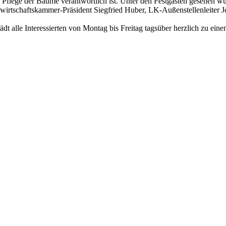
 Pflege der Bäume verantwortlich ist. Unter den Festgästen gesehen w
irtschaftskammer-Präsident Siegfried Huber, LK-Außenstellenleiter 
t alle Interessierten von Montag bis Freitag tagsüber herzlich zu ein