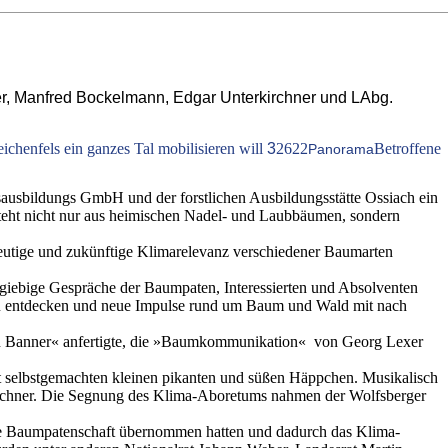
exer, Manfred Bockelmann, Edgar Unterkirchner und LAbg.
eichenfels ein ganzes Tal mobilisieren will
3
2622
Betroffene
Panorama
usbildungs GmbH und der forstlichen Ausbildungsstätte Ossiach ein
eht nicht nur aus heimischen Nadel- und Laubbäumen, sondern
heutige und zukünftige Klimarelevanz verschiedener Baumarten
sgiebige Gespräche der Baumpaten, Interessierten und Absolventen
m zu entdecken und neue Impulse rund um Baum und Wald mit nach
en Banner« anfertigte, die »Baumkommunikation« von Georg Lexer
it selbstgemachten kleinen pikanten und süßen Häppchen. Musikalisch
irchner. Die Segnung des Klima-Aboretums nahmen der Wolfsberger
eine Baumpatenschaft übernommen hatten und dadurch das Klima-