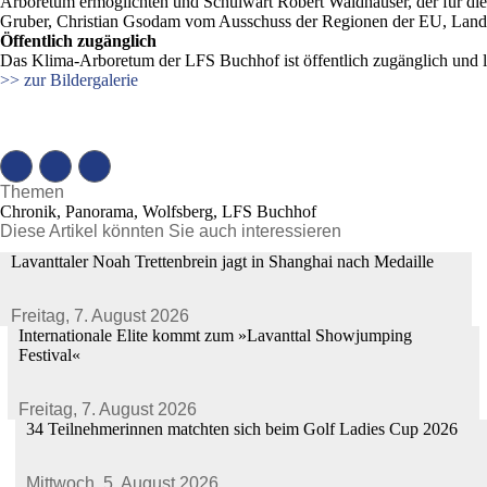
Arboretum ermöglichten und Schulwart Robert Waldhauser, der für die
Gruber, Christian Gsodam vom Ausschuss der Regionen der EU, Landw
Öffentlich zugänglich
Das Klima-Arboretum der LFS Buchhof ist öffentlich zugänglich und läd
>> zur Bildergalerie
Themen
Chronik, Panorama, Wolfsberg, LFS Buchhof
Diese Artikel könnten Sie auch interessieren
Lavanttaler Noah Trettenbrein jagt in Shanghai nach Medaille
Freitag,
7. August 2026
Internationale Elite kommt zum »Lavanttal Showjumping
Festival«
Freitag,
7. August 2026
34 Teilnehmerinnen matchten sich beim Golf Ladies Cup 2026
Mittwoch,
5. August 2026