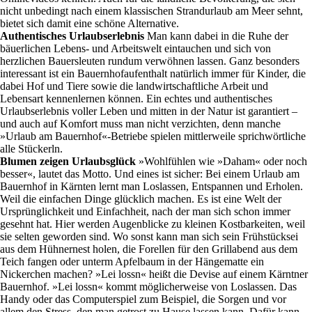
nicht unbedingt nach einem klassischen Strandurlaub am Meer sehnt,
bietet sich damit eine schöne Alternative.
Authentisches Urlaubserlebnis
Man kann dabei in die Ruhe der
bäuerlichen Lebens- und Arbeitswelt eintauchen und sich von
herzlichen Bauersleuten rundum verwöhnen lassen. Ganz besonders
interessant ist ein Bauernhofaufenthalt natürlich immer für Kinder, die
dabei Hof und Tiere sowie die landwirtschaftliche Arbeit und
Lebensart kennenlernen können. Ein echtes und authentisches
Urlaubserlebnis voller Leben und mitten in der Natur ist garantiert –
und auch auf Komfort muss man nicht verzichten, denn manche
»Urlaub am Bauernhof«-Betriebe spielen mittlerweile sprichwörtliche
alle Stückerln.
Blumen zeigen Urlaubsglück
»Wohlfühlen wie »Daham« oder noch
besser«, lautet das Motto. Und eines ist sicher: Bei einem Urlaub am
Bauernhof in Kärnten lernt man Loslassen, Entspannen und Erholen.
Weil die einfachen Dinge glücklich machen. Es ist eine Welt der
Ursprünglichkeit und Einfachheit, nach der man sich schon immer
gesehnt hat. Hier werden Augenblicke zu kleinen Kostbarkeiten, weil
sie selten geworden sind. Wo sonst kann man sich sein Frühstücksei
aus dem Hühnernest holen, die Forellen für den Grillabend aus dem
Teich fangen oder unterm Apfelbaum in der Hängematte ein
Nickerchen machen? »Lei lossn« heißt die Devise auf einem Kärntner
Bauernhof. »Lei lossn« kommt möglicherweise von Loslassen. Das
Handy oder das Computerspiel zum Beispiel, die Sorgen und vor
allem den Stress, den man getrost zu Hause lassen kann. Dafür kann