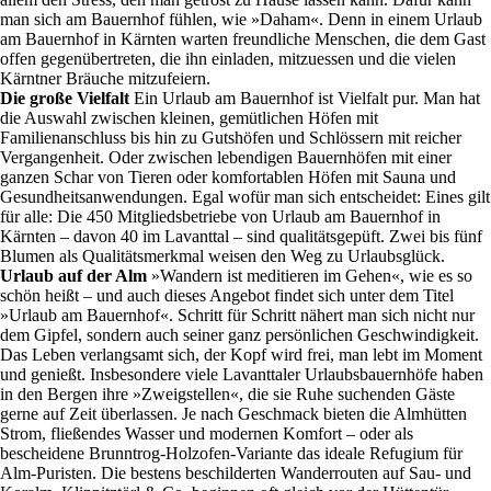
man sich am Bauernhof fühlen, wie »Daham«. Denn in einem Urlaub
am Bauernhof in Kärnten warten freundliche Menschen, die dem Gast
offen gegenübertreten, die ihn einladen, mitzuessen und die vielen
Kärntner Bräuche mitzufeiern.
Die große Vielfalt
Ein Urlaub am Bauernhof ist Vielfalt pur. Man hat
die Auswahl zwischen kleinen, gemütlichen Höfen mit
Familienanschluss bis hin zu Gutshöfen und Schlössern mit reicher
Vergangenheit. Oder zwischen lebendigen Bauernhöfen mit einer
ganzen Schar von Tieren oder komfortablen Höfen mit Sauna und
Gesundheitsanwendungen. Egal wofür man sich entscheidet: Eines gilt
für alle: Die 450 Mitgliedsbetriebe von Urlaub am Bauernhof in
Kärnten – davon 40 im Lavanttal – sind qualitätsgepüft. Zwei bis fünf
Blumen als Qualitätsmerkmal weisen den Weg zu Urlaubsglück.
Urlaub auf der Alm
»Wandern ist meditieren im Gehen«, wie es so
schön heißt – und auch dieses Angebot findet sich unter dem Titel
»Urlaub am Bauernhof«. Schritt für Schritt nähert man sich nicht nur
dem Gipfel, sondern auch seiner ganz persönlichen Geschwindigkeit.
Das Leben verlangsamt sich, der Kopf wird frei, man lebt im Moment
und genießt. Insbesondere viele Lavanttaler Urlaubsbauernhöfe haben
in den Bergen ihre »Zweigstellen«, die sie Ruhe suchenden Gäste
gerne auf Zeit überlassen. Je nach Geschmack bieten die Almhütten
Strom, fließendes Wasser und modernen Komfort – oder als
bescheidene Brunntrog-Holzofen-Variante das ideale Refugium für
Alm-Puristen. Die bestens beschilderten Wanderrouten auf Sau- und