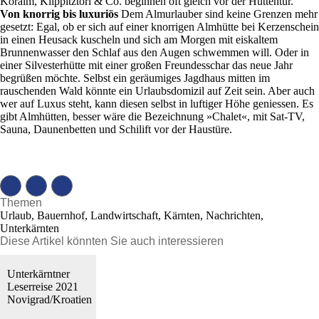
Koralm, Klippitztörl & Co. beginnen oft gleich vor der Hüttentür.
Von knorrig bis luxuriös
Dem Almurlauber sind keine Grenzen mehr
gesetzt: Egal, ob er sich auf einer knorrigen Almhütte bei Kerzenschein
in einen Heusack kuscheln und sich am Morgen mit eiskaltem
Brunnenwasser den Schlaf aus den Augen schwemmen will. Oder in
einer Silvesterhütte mit einer großen Freundesschar das neue Jahr
begrüßen möchte. Selbst ein geräumiges Jagdhaus mitten im
rauschenden Wald könnte ein Urlaubsdomizil auf Zeit sein. Aber auch
wer auf Luxus steht, kann diesen selbst in luftiger Höhe geniessen. Es
gibt Almhütten, besser wäre die Bezeichnung »Chalet«, mit Sat-TV,
Sauna, Daunenbetten und Schilift vor der Haustüre.
Themen
Urlaub, Bauernhof, Landwirtschaft, Kärnten, Nachrichten,
Unterkärnten
Diese Artikel könnten Sie auch interessieren
Unterkärntner
Leserreise 2021
Novigrad/Kroatien