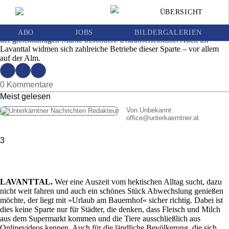
Urlaub am Bauernhof
ÜBERSICHT
Ausgabe | Mittwoch, 15. August 2018
Der Verein »Urlaub am Bauernhof« vermarktet seit gut 25 Jahren unter
ABO
JOBS
BILDERGALERIEN
der gleichnamigen Marke besondere Urlaubserlebnisse. Auch im
Lavanttal widmen sich zahlreiche Betriebe dieser Sparte – vor allem
auf der Alm.
0 Kommentare
Meist gelesen
Von Unbekannt
office
@
unterkaerntner.at
3
LAVANTTAL.
Wer eine Auszeit vom hektischen Alltag sucht, dazu
nicht weit fahren und auch ein schönes Stück Abwechslung genießen
möchte, der liegt mit »Urlaub am Bauernhof« sicher richtig. Dabei ist
dies keine Sparte nur für Städter, die denken, dass Fleisch und Milch
aus dem Supermarkt kommen und die Tiere ausschließlich aus
Onlinevideos kennen. Auch für die ländliche Bevölkerung, die sich