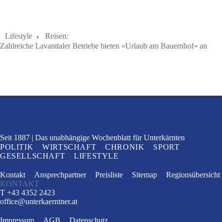
Lifestyle
Reisen:
Zahlreiche Lavanttaler Betriebe bieten »Urlaub am Bauernhof« an
Seit 1887
Das unabhängige Wochenblatt
für Unterkärnten
POLITIK
WIRTSCHAFT
CHRONIK
SPORT
GESELLSCHAFT
LIFESTYLE
Kontakt
Ansprechpartner
Preisliste
Sitemap
Regionsübersicht
KONTAKT
T +43 4352 2423
office
@
unterkaerntner.at
Impressum
AGB
Datenschutz