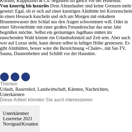
Koralm, Klippitztörl & Co. beginnen oft gleich vor der Hüttentür.
Von knorrig bis luxuriös
Dem Almurlauber sind keine Grenzen mehr
gesetzt: Egal, ob er sich auf einer knorrigen Almhütte bei Kerzenschein
in einen Heusack kuscheln und sich am Morgen mit eiskaltem
Brunnenwasser den Schlaf aus den Augen schwemmen will. Oder in
einer Silvesterhütte mit einer großen Freundesschar das neue Jahr
begrüßen möchte. Selbst ein geräumiges Jagdhaus mitten im
rauschenden Wald könnte ein Urlaubsdomizil auf Zeit sein. Aber auch
wer auf Luxus steht, kann diesen selbst in luftiger Höhe geniessen. Es
gibt Almhütten, besser wäre die Bezeichnung »Chalet«, mit Sat-TV,
Sauna, Daunenbetten und Schilift vor der Haustüre.
Themen
Urlaub, Bauernhof, Landwirtschaft, Kärnten, Nachrichten,
Unterkärnten
Diese Artikel könnten Sie auch interessieren
Unterkärntner
Leserreise 2021
Novigrad/Kroatien