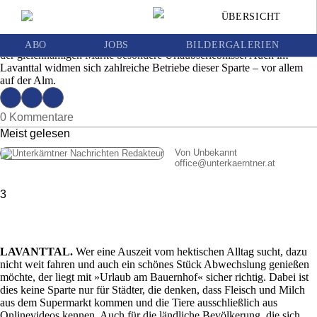
Urlaub am Bauernhof
ÜBERSICHT
Ausgabe | Mittwoch, 15. August 2018
Der Verein »Urlaub am Bauernhof« vermarktet seit gut 25 Jahren unter
ABO
JOBS
BILDERGALERIEN
der gleichnamigen Marke besondere Urlaubserlebnisse. Auch im
Lavanttal widmen sich zahlreiche Betriebe dieser Sparte – vor allem
auf der Alm.
0 Kommentare
Meist gelesen
Von Unbekannt
office
@
unterkaerntner.at
3
LAVANTTAL.
Wer eine Auszeit vom hektischen Alltag sucht, dazu
nicht weit fahren und auch ein schönes Stück Abwechslung genießen
möchte, der liegt mit »Urlaub am Bauernhof« sicher richtig. Dabei ist
dies keine Sparte nur für Städter, die denken, dass Fleisch und Milch
aus dem Supermarkt kommen und die Tiere ausschließlich aus
Onlinevideos kennen. Auch für die ländliche Bevölkerung, die sich