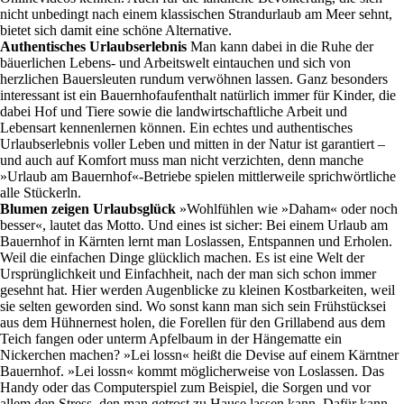
nicht unbedingt nach einem klassischen Strandurlaub am Meer sehnt,
bietet sich damit eine schöne Alternative.
Authentisches Urlaubserlebnis
Man kann dabei in die Ruhe der
bäuerlichen Lebens- und Arbeitswelt eintauchen und sich von
herzlichen Bauersleuten rundum verwöhnen lassen. Ganz besonders
interessant ist ein Bauernhofaufenthalt natürlich immer für Kinder, die
dabei Hof und Tiere sowie die landwirtschaftliche Arbeit und
Lebensart kennenlernen können. Ein echtes und authentisches
Urlaubserlebnis voller Leben und mitten in der Natur ist garantiert –
und auch auf Komfort muss man nicht verzichten, denn manche
»Urlaub am Bauernhof«-Betriebe spielen mittlerweile sprichwörtliche
alle Stückerln.
Blumen zeigen Urlaubsglück
»Wohlfühlen wie »Daham« oder noch
besser«, lautet das Motto. Und eines ist sicher: Bei einem Urlaub am
Bauernhof in Kärnten lernt man Loslassen, Entspannen und Erholen.
Weil die einfachen Dinge glücklich machen. Es ist eine Welt der
Ursprünglichkeit und Einfachheit, nach der man sich schon immer
gesehnt hat. Hier werden Augenblicke zu kleinen Kostbarkeiten, weil
sie selten geworden sind. Wo sonst kann man sich sein Frühstücksei
aus dem Hühnernest holen, die Forellen für den Grillabend aus dem
Teich fangen oder unterm Apfelbaum in der Hängematte ein
Nickerchen machen? »Lei lossn« heißt die Devise auf einem Kärntner
Bauernhof. »Lei lossn« kommt möglicherweise von Loslassen. Das
Handy oder das Computerspiel zum Beispiel, die Sorgen und vor
allem den Stress, den man getrost zu Hause lassen kann. Dafür kann