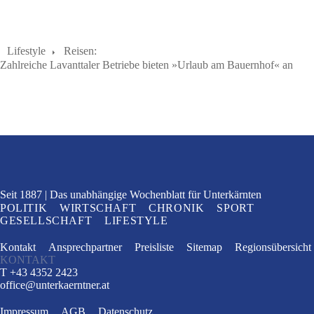
Lifestyle
Reisen:
Zahlreiche Lavanttaler Betriebe bieten »Urlaub am Bauernhof« an
Seit 1887
Das unabhängige Wochenblatt
für Unterkärnten
POLITIK
WIRTSCHAFT
CHRONIK
SPORT
GESELLSCHAFT
LIFESTYLE
Kontakt
Ansprechpartner
Preisliste
Sitemap
Regionsübersicht
KONTAKT
T +43 4352 2423
office
@
unterkaerntner.at
Impressum
AGB
Datenschutz