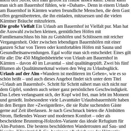
man sich am Bauernhof fühlen, wie »Daham«. Denn in einem Urlaub
am Bauernhof in Kärnten warten freundliche Menschen, die dem Gast
offen gegenübertreten, die ihn einladen, mitzuessen und die vielen
Kärntner Bräuche mitzufeiern.
Die große Vielfalt
Ein Urlaub am Bauernhof ist Vielfalt pur. Man hat
die Auswahl zwischen kleinen, gemütlichen Höfen mit
Familienanschluss bis hin zu Gutshöfen und Schlössern mit reicher
Vergangenheit. Oder zwischen lebendigen Bauernhöfen mit einer
ganzen Schar von Tieren oder komfortablen Höfen mit Sauna und
Gesundheitsanwendungen. Egal wofür man sich entscheidet: Eines gilt
für alle: Die 450 Mitgliedsbetriebe von Urlaub am Bauernhof in
Kärnten – davon 40 im Lavanttal – sind qualitätsgepüft. Zwei bis fünf
Blumen als Qualitätsmerkmal weisen den Weg zu Urlaubsglück.
Urlaub auf der Alm
»Wandern ist meditieren im Gehen«, wie es so
schön heißt – und auch dieses Angebot findet sich unter dem Titel
»Urlaub am Bauernhof«. Schritt für Schritt nähert man sich nicht nur
dem Gipfel, sondern auch seiner ganz persönlichen Geschwindigkeit.
Das Leben verlangsamt sich, der Kopf wird frei, man lebt im Moment
und genießt. Insbesondere viele Lavanttaler Urlaubsbauernhöfe haben
in den Bergen ihre »Zweigstellen«, die sie Ruhe suchenden Gäste
gerne auf Zeit überlassen. Je nach Geschmack bieten die Almhütten
Strom, fließendes Wasser und modernen Komfort – oder als
bescheidene Brunntrog-Holzofen-Variante das ideale Refugium für
Alm-Puristen. Die bestens beschilderten Wanderrouten auf Sau- und