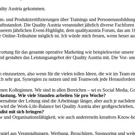
uality Austria gekommen.
em- und Produktzertifizierungen über Trainings und Personenausbildung
sstandort. Die Quality Austria veranstaltet jährlich diverse Fachfore
erem jährlichen Event-Highlight, dem qualityaustria Forum, das am 16. 
Online-Teilnahme möglich ist. Ich würde mich freuen, wenn heuer auch
ortung für das gesamte operative Marketing wie beispielsweise unsere
 gestalten das Leistungsangebot der Quality Austria mit. Die Vor- und
einzusetzen, also wenn für die vielen tollen Ideen, die wir im Team e
och sehr gut, Synergien zu nutzen und mit Teamwork jede Herausforder
nen Kolleginnen. Wir sind in allen Bereichen – sei es Social Media, Gr
belastung. Wie viele Stunden arbeiten Sie pro Woche?
 Übernahme der Leitung sind die Arbeitstage länger, aber auch je nachd
l wird die Work-Life-Balance bei Quality Austria aber großgeschrieben
list mit sich bringen?
-how und Organisationsfähigkeit, wie auch andererseits kreatives Know-
piel aus Veranstaltungen, Werbung, Broschüren, Sponsoring und weit