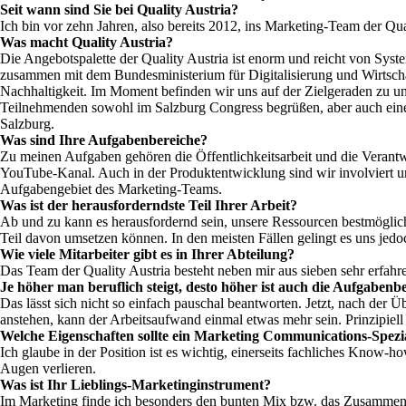
Seit wann sind Sie bei Quality Austria?
Ich bin vor zehn Jahren, also bereits 2012, ins Marketing-Team der Q
Was macht Quality Austria?
Die Angebotspalette der Quality Austria ist enorm und reicht von Syst
zusammen mit dem Bundesministerium für Digitalisierung und Wirtschaft
Nachhaltigkeit. Im Moment befinden wir uns auf der Zielgeraden zu uns
Teilnehmenden sowohl im Salzburg Congress begrüßen, aber auch eine 
Salzburg.
Was sind Ihre Aufgabenbereiche?
Zu meinen Aufgaben gehören die Öffentlichkeitsarbeit und die Verantw
YouTube-Kanal. Auch in der Produktentwicklung sind wir involviert und
Aufgabengebiet des Marketing-Teams.
Was ist der herausforderndste Teil Ihrer Arbeit?
Ab und zu kann es herausfordernd sein, unsere Ressourcen bestmöglich 
Teil davon umsetzen können. In den meisten Fällen gelingt es uns jed
Wie viele Mitarbeiter gibt es in Ihrer Abteilung?
Das Team der Quality Austria besteht neben mir aus sieben sehr erfahre
Je höher man beruflich steigt, desto höher ist auch die Aufgaben
Das lässt sich nicht so einfach pauschal beantworten. Jetzt, nach der
anstehen, kann der Arbeitsaufwand einmal etwas mehr sein. Prinzipiel
Welche Eigenschaften sollte ein Marketing Communications-Spezia
Ich glaube in der Position ist es wichtig, einerseits fachliches Know
Augen verlieren.
Was ist Ihr Lieblings-Marketinginstrument?
Im Marketing finde ich besonders den bunten Mix bzw. das Zusammens