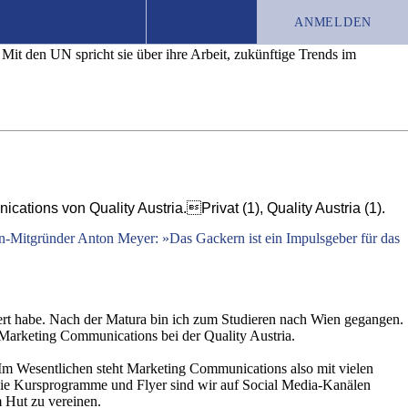
 PR«
ANMELDEN
 Mit den UN spricht sie über ihre Arbeit, zukünftige Trends im
TEST-ABO
JOBS
CHRONIK
ications von Quality Austria.Privat (1), Quality Austria (1).
-Mitgründer Anton Meyer: »Das Gackern ist ein Impulsgeber für das
rt habe. Nach der Matura bin ich zum Studieren nach Wien gegangen.
g Marketing Communications bei der Quality Austria.
m Wesentlichen steht Marketing Communications also mit vielen
 wie Kursprogramme und Flyer sind wir auf Social Media-Kanälen
m Hut zu vereinen.