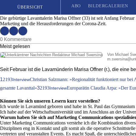
Marketing-Profi Marisa Offner: »Der Trend g
ABO
BILDERGALERIEN
ÜBERSICHT
Ausgabe 9 | Mittwoch, 2. März 2022
Die gebürtige Lavanttalerin Marisa Offner (33) ist seit Anfang Februa
Marketing und die Herausforderungen der Corona-Zeit.
Seit 1887
| Das unabhängige Wochenblatt für Unterkärnten
0 Kommentare
Meist gelesen
Von Michael Sw
m.swersina
@
un
Seit Februar ist die Lavamünderin Marisa Offner (r.), die eine b
1
2193
Christian Salzmann: »Regionalität funktioniert nur bei
Interview
gesamte Lavanttal«
3
2193
Europarätin Claudia Arpa: »Der Eu
Interview
Können Sie sich unseren Lesern kurz vorstellen?
Ich wurde in Lavamünd geboren und habe in St. Paul das Gymnasium u
Ich habe auf der Wirtschaftsuniversität und im Anschluss an der Univer
Warum haben Sie sich auf Marketing Communications spezialisie
Unter Marketing Communications verstehe ich die Kombination divers
Disziplinen eng in Kontakt und gilt somit als die operative Schnitt
vertreten und veranstalten Events. Es macht Spaß, die unterschiedlic