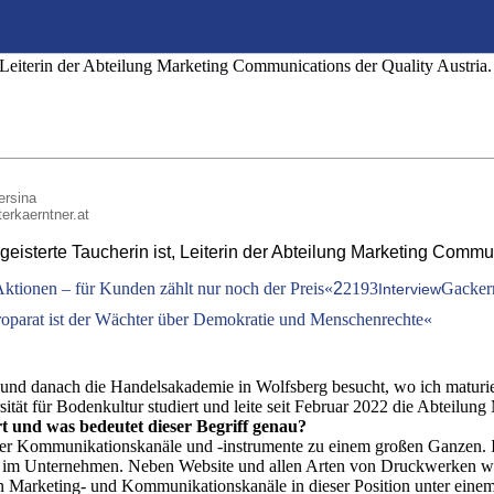
eht in Richtung crossmediales Marketing und
r Leiterin der Abteilung Marketing Communications der Quality Austria.
ersina
terkaerntner.at
egeisterte Taucherin ist, Leiterin der Abteilung Marketing Commun
 Aktionen – für Kunden zählt nur noch der Preis«
2
2193
Gackern
Interview
roparat ist der Wächter über Demokratie und Menschenrechte«
nd danach die Handelsakademie in Wolfsberg besucht, wo ich maturie
sität für Bodenkultur studiert und leite seit Februar 2022 die Abteilun
rt und was bedeutet dieser Begriff genau?
er Kommunikationskanäle und -instrumente zu einem großen Ganzen. I
stelle im Unternehmen. Neben Website und allen Arten von Druckwerken
hen Marketing- und Kommunikationskanäle in dieser Position unter eine