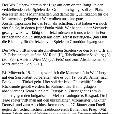
Der WAC überwintert in der Liga auf dem dritten Rang. In den
verbleibenden vier Spielen des Grunddurchgangs soll ein Platz unter
den ersten sechs Mannschaften und damit die Qualifikation für die
Meisterrunde gelingen. »Wir wollten uns eine gute
Ausgangsposition für das Frühjahr schaffen. Jetzt haben wir noch
vier Spiele, in denen jeder Punkt zählt. Wir haben in der Vorrunde
gezeigt, wozu wir fähig sind. Jetzt müssen wir uns wieder in Form
bringen und die Leistungen aus dem Herbst bestätigen«, gab Dutt
die Richtung für die letzten vier Spiele im Grunddurchgang vor.
Der WAC trifft in den abschließenden Spielen vor den Play-Offs am
12. Februar noch auf die SV Ried (H), Tabellenführer Salzburg (A)
(20. Feb.), Austria Wien (A) (27. Feb.) und zum Abschluss am 6.
März auf den LASK (H).
Bis Mittwoch, 19. Jänner, wird sich die Mannschaft in Wolfsberg
auf den Saisonstart vorbereiten, ehe es von 19. bis 28. Jänner nach
Belek in die Türkei geht. Hier soll der letzte Feinschliff für die
Rückrunde geholt werden. Im Rahmen des Trainingslagers
absolviert das Team auch drei Testspiele: Zuerst geht es am 21.
Jänner gegen den bulgarischen Meister Ludogorets Rasgrad. Drei
Tage später trifft man auf den ukrainischen Vizemeister Shakhtar
Donezk und zum Abschluss kommt es am 27. Jänner zum Duell
gegen den tschechischen Traditionsverein Bohemians Prag. »Mit
harter Arbeit, mit viel Motivation, einem guten Zusammenhalt und