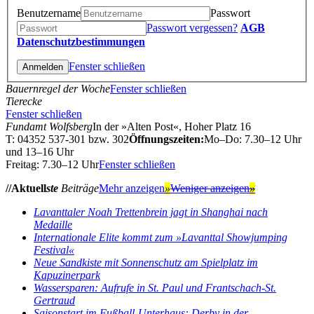
Benutzername
Passwort
Passwort vergessen?
AGB
Datenschutzbestimmungen
Fenster schließen
Bauernregel der Woche
Fenster schließen
Tierecke
Fenster schließen
Fundamt Wolfsberg
In der »Alten Post«, Hoher Platz 16
T: 04352 537-301 bzw. 302
Öffnungszeiten:
Mo–Do: 7.30–12 Uhr
und 13–16 Uhr
Freitag: 7.30–12 Uhr
Fenster schließen
//Aktuell
ste
Beiträge
Mehr anzeigen
»
Weniger anzeigen
»
Lavanttaler Noah Trettenbrein jagt in Shanghai nach
Medaille
Internationale Elite kommt zum »Lavanttal Showjumping
Festival«
Neue Sandkiste mit Sonnenschutz am Spielplatz im
Kapuzinerpark
Wassersparen: Aufrufe in St. Paul und Frantschach-St.
Gertraud
Saisonstart im Fußball-Unterhaus: Derby in der