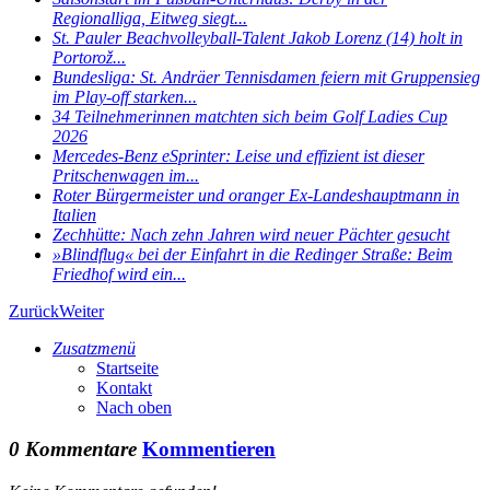
Regionalliga, Eitweg siegt...
St. Pauler Beachvolleyball-Talent Jakob Lorenz (14) holt in
Portorož...
Bundesliga: St. Andräer Tennisdamen feiern mit Gruppensieg
im Play-off starken...
34 Teilnehmerinnen matchten sich beim Golf Ladies Cup
2026
Mercedes-Benz eSprinter: Leise und effizient ist dieser
Pritschenwagen im...
Roter Bürgermeister und oranger Ex-Landeshauptmann in
Italien
Zechhütte: Nach zehn Jahren wird neuer Pächter gesucht
»Blindflug« bei der Einfahrt in die Redinger Straße: Beim
Friedhof wird ein...
Zurück
Weiter
Zusatzmenü
Startseite
Kontakt
Nach oben
0 Kommentare
Kommentieren