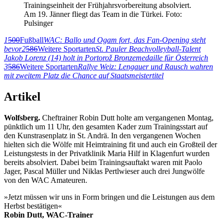
Trainingseinheit der Frühjahrsvorbereitung absolviert.
Am 19. Jänner fliegt das Team in die Türkei. Foto:
Pulsinger
1
500
Fußball
WAC: Ballo und Ogam fort, das Fan-Opening steht
bevor
2
586
Weitere Sportarten
St. Pauler Beachvolleyball-Talent
Jakob Lorenz (14) holt in Portorož Bronzemedaille für Österreich
3
586
Weitere Sportarten
Rallye Weiz: Lengauer und Rausch wahren
mit zweitem Platz die Chance auf Staatsmeistertitel
Artikel
Wolfsberg.
Cheftrainer Robin Dutt holte am vergangenen Montag,
pünktlich um 11 Uhr, den gesamten Kader zum Trainingsstart auf
den Kunstrasenplatz in St. Andrä. In den vergangenen Wochen
hielten sich die Wölfe mit Heimtraining fit und auch ein Großteil der
Leistungstests in der Privatklinik Maria Hilf in Klagenfurt wurden
bereits absolviert. Dabei beim Trainingsauftakt waren mit Paolo
Jager, Pascal Müller und Niklas Pertlwieser auch drei Jungwölfe
von den WAC Amateuren.
»Jetzt müssen wir uns in Form bringen und die Leistungen aus dem
Herbst bestätigen«
Robin Dutt, WAC-Trainer