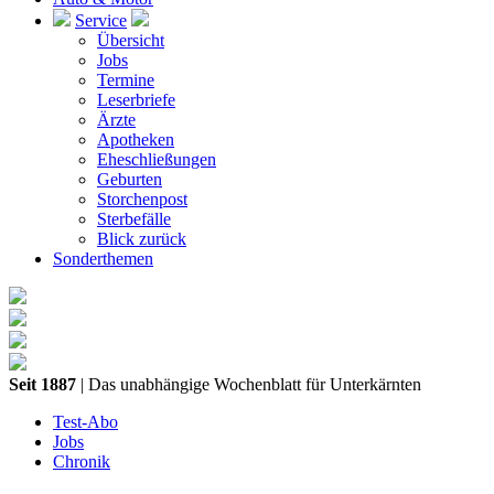
Service
Übersicht
Jobs
Termine
Leserbriefe
Ärzte
Apotheken
Eheschließungen
Geburten
Storchenpost
Sterbefälle
Blick zurück
Sonderthemen
Seit 1887
| Das unabhängige Wochenblatt für Unterkärnten
Test-Abo
Jobs
Chronik