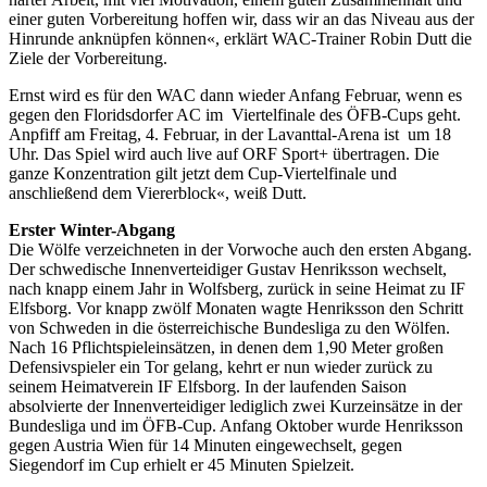
einer guten Vorbereitung hoffen wir, dass wir an das Niveau aus der
Hinrunde anknüpfen können«, erklärt WAC-Trainer Robin Dutt die
Ziele der Vorbereitung.
Ernst wird es für den WAC dann wieder Anfang Februar, wenn es
gegen den Floridsdorfer AC im Viertelfinale des ÖFB-Cups geht.
Anpfiff am Freitag, 4. Februar, in der Lavanttal-Arena ist um 18
Uhr. Das Spiel wird auch live auf ORF Sport+ übertragen. Die
ganze Konzentration gilt jetzt dem Cup-Viertelfinale und
anschließend dem Viererblock«, weiß Dutt.
Erster Winter-Abgang
Die Wölfe verzeichneten in der Vorwoche auch den ersten Abgang.
Der schwedische Innenverteidiger Gustav Henriksson wechselt,
nach knapp einem Jahr in Wolfsberg, zurück in seine Heimat zu IF
Elfsborg. Vor knapp zwölf Monaten wagte Henriksson den Schritt
von Schweden in die österreichische Bundesliga zu den Wölfen.
Nach 16 Pflichtspieleinsätzen, in denen dem 1,90 Meter großen
Defensivspieler ein Tor gelang, kehrt er nun wieder zurück zu
seinem Heimatverein IF Elfsborg. In der laufenden Saison
absolvierte der Innenverteidiger lediglich zwei Kurzeinsätze in der
Bundesliga und im ÖFB-Cup. Anfang Oktober wurde Henriksson
gegen Austria Wien für 14 Minuten eingewechselt, gegen
Siegendorf im Cup erhielt er 45 Minuten Spielzeit.