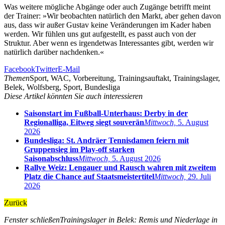
Was weitere mögliche Abgänge oder auch Zugänge betrifft meint
der Trainer: »Wir beobachten natürlich den Markt, aber gehen davon
aus, dass wir außer Gustav keine Veränderungen im Kader haben
werden. Wir fühlen uns gut aufgestellt, es passt auch von der
Struktur. Aber wenn es irgendetwas Interessantes gibt, werden wir
natürlich darüber nachdenken.«
Facebook
Twitter
E-Mail
Themen
Sport, WAC, Vorbereitung, Trainingsauftakt, Trainingslager,
Belek, Wolfsberg, Sport, Bundesliga
Diese Artikel könnten Sie auch interessieren
Saisonstart im Fußball-Unterhaus: Derby in der
Regionalliga, Eitweg siegt souverän
Mittwoch,
5. August
2026
Bundesliga: St. Andräer Tennisdamen feiern mit
Gruppensieg im Play-off starken
Saisonabschluss
Mittwoch,
5. August 2026
Rallye Weiz: Lengauer und Rausch wahren mit zweitem
Platz die Chance auf Staatsmeistertitel
Mittwoch,
29. Juli
2026
Zurück
Fenster schließen
Trainingslager in Belek: Remis und Niederlage in